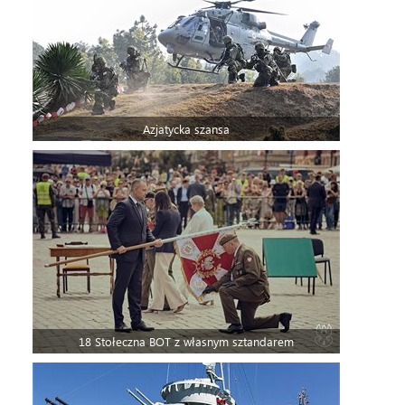
Azjatycka szansa
18 Stołeczna BOT z własnym sztandarem