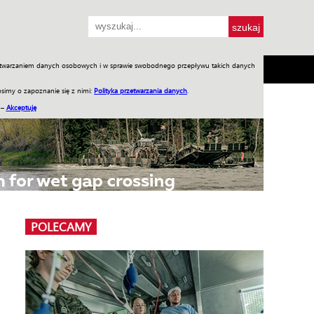
przetwarzaniem danych osobowych i w sprawie swobodnego przepływu takich danych
SH
SKLEP
Jednodniówki
Praca w WIW
simy o zapoznanie się z nimi:
Polityka przetwarzania danych
.
 –
Akceptuję
POLECAMY