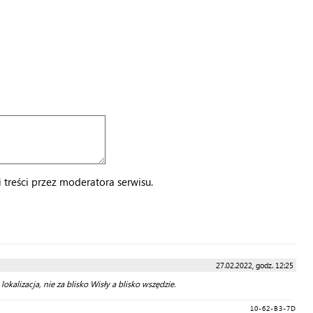
treści przez moderatora serwisu.
27.02.2022, godz. 12:25
alizacja, nie za blisko Wisły a blisko wszędzie.
10-62-B3-7D