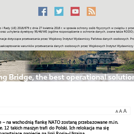
o i Rady (UE) 2016/679 z dnia 27 kwietnia 2016 r. w sprawie ochrony osób fizycznych w związku z 
Świat
Społeczność
Sport
Historia
Galerie
Wideo
ENGLI
oraz uchylenia dyrektywy 95/46/WE (ogólne rozporządzenie o ochronie danych, zwane także RODO).
acje dotyczące przetwarzania przez Wojskowy Instytut Wydawniczy Państwa danych osobowych. Pro
zaakceptowanie warunków przetwarzania danych osobowych przez Wojskowych Instytut Wydawniczy
A
A
A
ie – na wschodnią flankę NATO zostaną przebazowane m.in.
2 takich maszyn trafi do Polski. Ich relokacja ma się
arastające napięcie na linii Rosja–Ukraina.