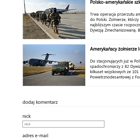
Polsko-amerykańskie sz
Trwa operacja przerzutu a
do Polski. Żołnierze, którzy
najbliższym czasie rozpocz
Dywizją Zmechanizowaną. Bę
Amerykańscy żołnierze l
Do stacjonujących już w Po
spadochroniarzy z 82 Dywiz
kilkuset wojskowych ze 101 
Powietrznodesantowej z For
dodaj komentarz
nick
adres e-mail