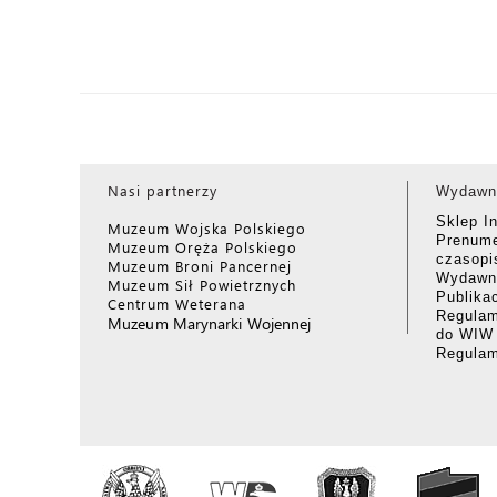
Nasi partnerzy
Wydawn
Sklep I
Muzeum Wojska Polskiego
Prenume
Muzeum Oręża Polskiego
czasop
Muzeum Broni Pancernej
Wydawni
Muzeum Sił Powietrznych
Publika
Centrum Weterana
Regulam
Muzeum Marynarki Wojennej
do WIW
Regula