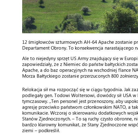
12 śmigłowców szturmowych AH-64 Apache zostanie prz
Departament Obrony. To konsekwencja narastającego nap
Ale to niejedyny sprzęt US Army znajdujący się w Europi
zapowiedziały, że z Niemiec do państw bałtyckich zo
Apache, a do baz operacyjnych na wschodniej flance NA
Morza Bałtyckiego zostanie przerzuconych 800 żołnierzy
Relokacja sił ma rozpocząć się w ciągu tygodnia. Jak 
podlegały gen. Todowi Woltersowi, dowódcy sił USA w E
tymczasowy. „Ten personel jest przenoszony, aby uspok
agresję przeciwko państwom członkowskim NATO, a takż
komunikacie. Wczoraj o skierowaniu dodatkowych wojsk 
Stanów Zjednoczonych. – To są ruchy czysto obronne, n
bardzo klarowny komunikat, że Stany Zjednoczone wspól
ziemi – podkreślił.