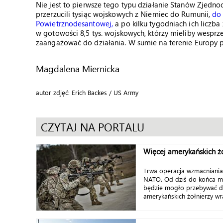
Nie jest to pierwsze tego typu działanie Stanów Zjedno
przerzucili tysiąc wojskowych z Niemiec do Rumunii,
do 
Powietrznodesantowej,
a po kilku tygodniach ich liczba
w gotowości 8,5 tys. wojskowych, którzy mieliby wespr
zaangażować do działania. W sumie na terenie Europy p
Magdalena Miernicka
autor zdjęć: Erich Backes / US Army
CZYTAJ NA PORTALU
Więcej amerykańskich żo
Trwa operacja wzmacniania 
NATO. Od dziś do końca maj
będzie mogło przebywać do
amerykańskich żołnierzy wra