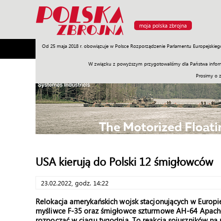
moja polska zbrojna
Od 25 maja 2018 r. obowiązuje w Polsce Rozporządzenie Parlamentu Europejskieg
Armia
Poligon
Sprzęt
Misje
Polityka
Prawo
W związku z powyższym przygotowaliśmy dla Państwa inform
Prosimy o 
USA kierują do Polski 12 śmigłowców
23.02.2022, godz. 14:22
Relokacja amerykańskich wojsk stacjonujących w Europ
myśliwce F-35 oraz śmigłowce szturmowe AH-64 Apache. 1
rozpocząć w ciągu tygodnia. To reakcja sojuszników na n