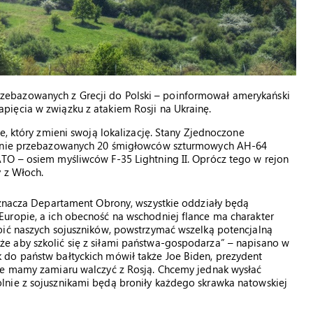
ebazowanych z Grecji do Polski – poinformował amerykański
ięcia w związku z atakiem Rosji na Ukrainę.
e, który zmieni swoją lokalizację. Stany Zjednoczone
stanie przebazowanych 20 śmigłowców szturmowych AH-64
TO – osiem myśliwców F-35 Lightning II. Oprócz tego w rejon
 z Włoch.
zaznacza Departament Obrony, wszystkie oddziały będą
uropie, a ich obecność na wschodniej flance ma charakter
oić naszych sojuszników, powstrzymać wszelką potencjalną
e aby szkolić się z siłami państwa-gospodarza” – napisano w
do państw bałtyckich mówił także Joe Biden, prezydent
ie mamy zamiaru walczyć z Rosją. Chcemy jednak wysłać
nie z sojusznikami będą broniły każdego skrawka natowskiej