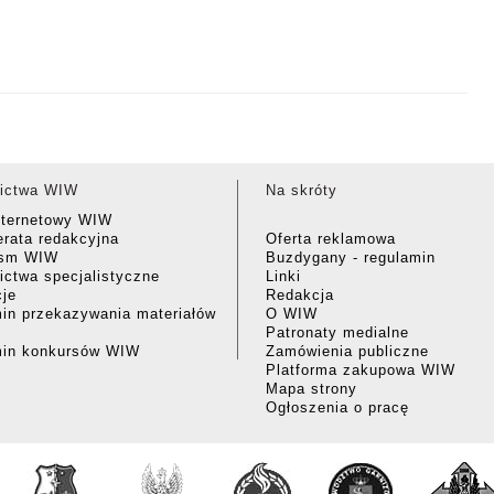
ictwa WIW
Na skróty
nternetowy WIW
rata redakcyjna
Oferta reklamowa
ism WIW
Buzdygany - regulamin
ctwa specjalistyczne
Linki
cje
Redakcja
in przekazywania materiałów
O WIW
Patronaty medialne
min konkursów WIW
Zamówienia publiczne
Platforma zakupowa WIW
Mapa strony
Ogłoszenia o pracę