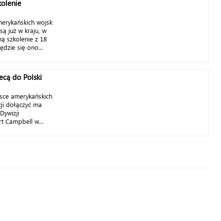
kolenie
merykańskich wojsk
 są już w kraju, w
ną szkolenie z 18
dzie się ono...
ecą do Polski
lsce amerykańskich
ji dołączyć ma
Dywizji
t Campbell w...