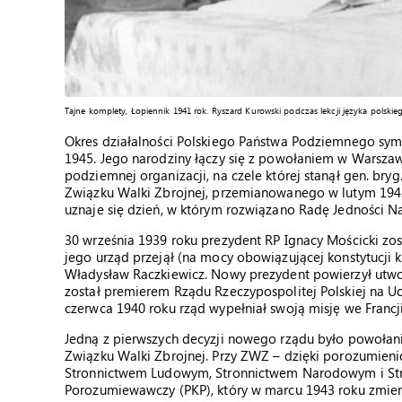
Tajne komplety, Łopiennik 1941 rok. Ryszard Kurowski podczas lekcji języka polsk
Okres działalności Polskiego Państwa Podziemnego symbo
1945. Jego narodziny łączy się z powołaniem w Warszawie
podziemnej organizacji, na czele której stanął gen. bry
Związku Walki Zbrojnej, przemianowanego w lutym 1942
uznaje się dzień, w którym rozwiązano Radę Jedności N
30 września 1939 roku prezydent RP Ignacy Mościcki zos
jego urząd przejął (na mocy obowiązującej konstytucji 
Władysław Raczkiewicz. Nowy prezydent powierzył utwo
został premierem Rządu Rzeczypospolitej Polskiej na U
czerwca 1940 roku rząd wypełniał swoją misję we Francj
Jedną z pierwszych decyzji nowego rządu było powołani
Związku Walki Zbrojnej. Przy ZWZ – dzięki porozumieni
Stronnictwem Ludowym, Stronnictwem Narodowym i Stro
Porozumiewawczy (PKP), który w marcu 1943 roku zmieni