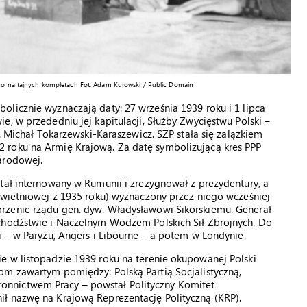
iego na tajnych kompletach Fot. Adam Kurowski / Public Domain
licznie wyznaczają daty: 27 września 1939 roku i 1 lipca
, w przededniu jej kapitulacji, Służby Zwycięstwu Polski –
g. Michał Tokarzewski-Karaszewicz. SZP stała się zalążkiem
 roku na Armię Krajową. Za datę symbolizującą kres PPP
arodowej.
tał internowany w Rumunii i zrezygnował z prezydentury, a
kwietniowej z 1935 roku) wyznaczony przez niego wcześniej
rzenie rządu gen. dyw. Władysławowi Sikorskiemu. Generał
chodźstwie i Naczelnym Wodzem Polskich Sił Zbrojnych. Do
i – w Paryżu, Angers i Libourne – a potem w Londynie.
e w listopadzie 1939 roku na terenie okupowanej Polski
om zawartym pomiędzy: Polską Partią Socjalistyczną,
nnictwem Pracy – powstał Polityczny Komitet
ł nazwę na Krajową Reprezentację Polityczną (KRP).