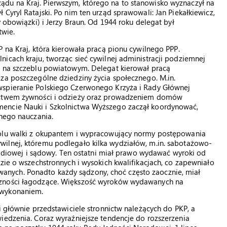
du na Kraj. Pierwszym, którego na to stanowisko wyznaczył na
Cyryl Ratajski. Po nim ten urząd sprawowali: Jan Piekałkiewicz,
y obowiązki) i Jerzy Braun. Od 1944 roku delegat był
twie.
 na Kraj, która kierowała pracą pionu cywilnego PPP.
icach kraju, tworząc sieć cywilnej administracji podziemnej
e na szczeblu powiatowym. Delegat kierował pracą
za poszczególne dziedziny życia społecznego. M.in.
wspieranie Polskiego Czerwonego Krzyża i Rady Głównej
nictwem żywności i odzieży oraz prowadzeniem domów
mencie Nauki i Szkolnictwa Wyższego zaczął koordynować,
jnego nauczania.
polu walki z okupantem i wypracowujący normy postępowania
ilnej, któremu podlegało kilka wydziałów, m.in. sabotażowo-
 radiowej i sądowy. Ten ostatni miał prawo wydawać wyroki od
zie o wszechstronnych i wysokich kwalifikacjach, co zapewniało
nych. Ponadto każdy sądzony, choć często zaocznie, miał
czności łagodzące. Większość wyroków wydawanych na
 wykonaniem.
i głównie przedstawiciele stronnictw należących do PKP, a
iedzenia. Coraz wyraźniejsze tendencje do rozszerzenia