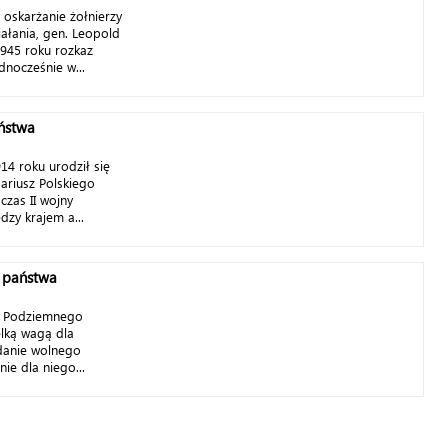
oskarżanie żołnierzy
iałania, gen. Leopold
1945 roku rozkaz
dnocześnie w...
ństwa
914 roku urodził się
sariusz Polskiego
zas II wojny
dzy krajem a...
 państwa
a Podziemnego
elką wagą dla
danie wolnego
nie dla niego...