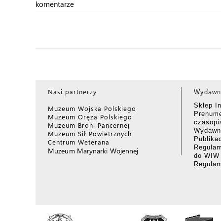
komentarze
Nasi partnerzy
Wydawn
Sklep I
Muzeum Wojska Polskiego
Prenume
Muzeum Oręża Polskiego
czasop
Muzeum Broni Pancernej
Wydawni
Muzeum Sił Powietrznych
Publika
Centrum Weterana
Regulam
Muzeum Marynarki Wojennej
do WIW
Regula