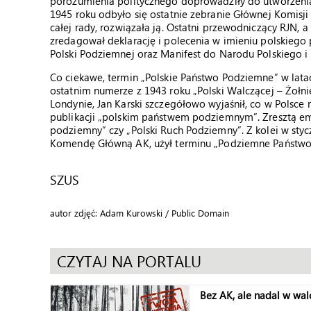
porozumienia politycznego doprowadziły do utworzenia
1945 roku odbyło się ostatnie zebranie Głównej Komisji
całej rady, rozwiązała ją. Ostatni przewodniczący RJN, a
zredagował deklarację i polecenia w imieniu polskiego 
Polski Podziemnej oraz Manifest do Narodu Polskiego 
Co ciekawe, termin „Polskie Państwo Podziemne” w lat
ostatnim numerze z 1943 roku „Polski Walczącej – Żoł
Londynie, Jan Karski szczegółowo wyjaśnił, co w Polsce
publikacji „polskim państwem podziemnym”. Zresztą emisa
podziemny” czy „Polski Ruch Podziemny”. Z kolei w styc
Komendę Główną AK, użył terminu „Podziemne Państwo 
SZUS
autor zdjęć: Adam Kurowski / Public Domain
CZYTAJ NA PORTALU
Bez AK, ale nadal w wal