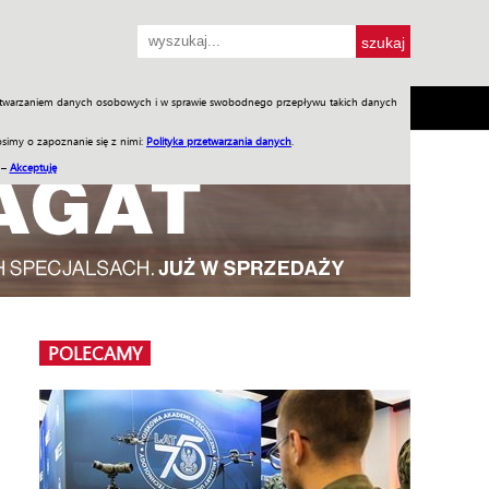
przetwarzaniem danych osobowych i w sprawie swobodnego przepływu takich danych
SH
SKLEP
Jednodniówki
Praca w WIW
simy o zapoznanie się z nimi:
Polityka przetwarzania danych
.
 –
Akceptuję
POLECAMY