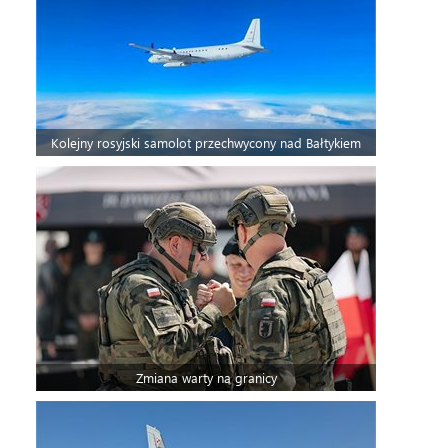
Kolejny rosyjski samolot przechwycony nad Bałtykiem
Zmiana warty na granicy