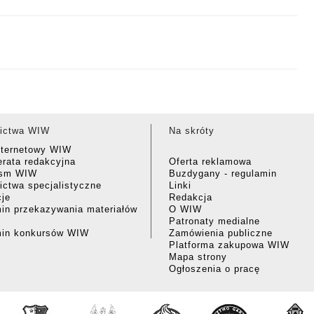
ictwa WIW
Na skróty
nternetowy WIW
rata redakcyjna
Oferta reklamowa
ism WIW
Buzdygany - regulamin
ctwa specjalistyczne
Linki
cje
Redakcja
in przekazywania materiałów
O WIW
Patronaty medialne
min konkursów WIW
Zamówienia publiczne
Platforma zakupowa WIW
Mapa strony
Ogłoszenia o pracę