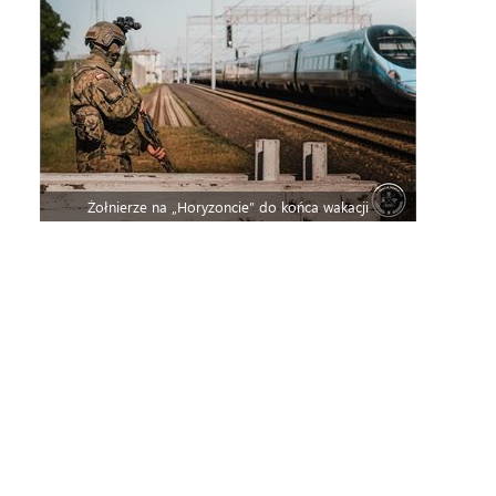
Żołnierze na „Horyzoncie” do końca wakacji