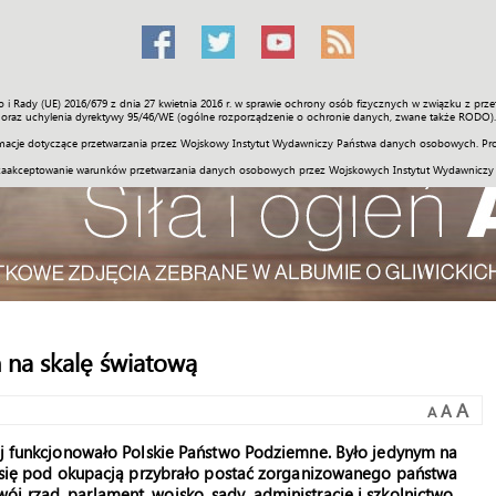
o i Rady (UE) 2016/679 z dnia 27 kwietnia 2016 r. w sprawie ochrony osób fizycznych w związku z 
Świat
Społeczność
Sport
Historia
Galerie
Wideo
ENGLI
oraz uchylenia dyrektywy 95/46/WE (ogólne rozporządzenie o ochronie danych, zwane także RODO).
acje dotyczące przetwarzania przez Wojskowy Instytut Wydawniczy Państwa danych osobowych. Pro
zaakceptowanie warunków przetwarzania danych osobowych przez Wojskowych Instytut Wydawniczy
 na skalę światową
A
A
A
wej funkcjonowało Polskie Państwo Podziemne. Było jedynym na
iu się pod okupacją przybrało postać zorganizowanego państwa
j rząd, parlament, wojsko, sądy, administrację i szkolnictwo.