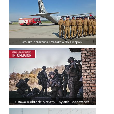
Wojsko przerzuca strażaków do Hiszpanii
Ustawa o obronie ojczyzny – pytania i odpowiedzi