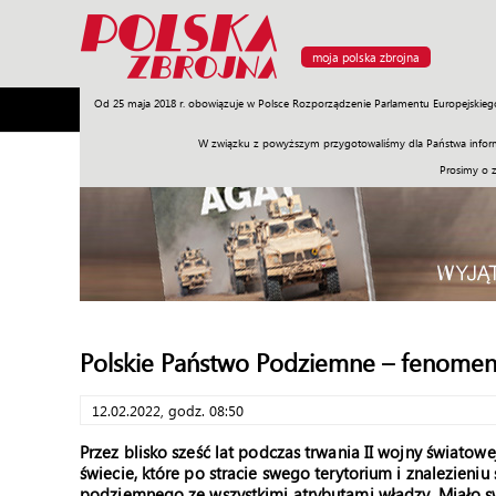
moja polska zbrojna
Od 25 maja 2018 r. obowiązuje w Polsce Rozporządzenie Parlamentu Europejskieg
Armia
Poligon
Sprzęt
Misje
Polityka
Prawo
W związku z powyższym przygotowaliśmy dla Państwa inform
Prosimy o 
Polskie Państwo Podziemne – fenomen
12.02.2022, godz. 08:50
Przez blisko sześć lat podczas trwania II wojny świato
świecie, które po stracie swego terytorium i znalezien
podziemnego ze wszystkimi atrybutami władzy. Miało swó