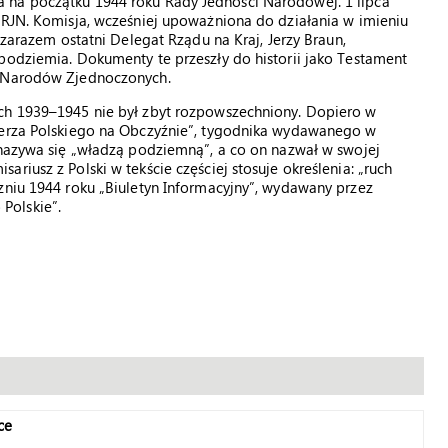
 na początku 1944 roku Rady Jedności Narodowej. 1 lipca
 RJN. Komisja, wcześniej upoważniona do działania w imieniu
 zarazem ostatni Delegat Rządu na Kraj, Jerzy Braun,
podziemia. Dokumenty te przeszły do historii jako Testament
i Narodów Zjednoczonych.
ach 1939–1945 nie był zbyt rozpowszechniony. Dopiero w
nierza Polskiego na Obczyźnie”, tygodnika wydawanego w
 nazywa się „władzą podziemną”, a co on nazwał w swojej
riusz z Polski w tekście częściej stosuje określenia: „ruch
zniu 1944 roku „Biuletyn Informacyjny”, wydawany przez
Polskie”.
ce