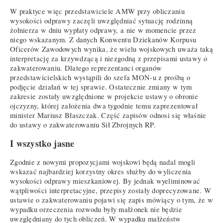
W praktyce więc przedstawiciele AMW przy obliczaniu
wysokości odprawy zaczęli uwzględniać sytuację rodzinną
żołnierza w dniu wypłaty odprawy, a nie w momencie przez
niego wskazanym. Z danych Konwentu Dziekanów Korpusu
Oficerów Zawodowych wynika, że wielu wojskowych uważa taką
interpretację za krzywdzącą i niezgodną z przepisami ustawy o
zakwaterowaniu. Dlatego reprezentanci organów
przedstawicielskich wystąpili do szefa MON-u z prośbą o
podjęcie działań w tej sprawie. Ostatecznie zmiany w tym
zakresie zostały uwzględnione w projekcie ustawy o obronie
ojczyzny, której założenia dwa tygodnie temu zaprezentował
minister Mariusz Błaszczak. Część zapisów odnosi się właśnie
do ustawy o zakwaterowaniu Sił Zbrojnych RP.
I wszystko jasne
Zgodnie z nowymi propozycjami wojskowi będą nadal mogli
wskazać najbardziej korzystny okres służby do wyliczenia
wysokości odprawy mieszkaniowej. By jednak wyeliminować
wątpliwości interpretacyjne, przepisy zostały doprecyzowane. W
ustawie o zakwaterowaniu pojawi się zapis mówiący o tym, że w
wypadku orzeczenia rozwodu były małżonek nie będzie
uwzględniany do tych obliczeń. W wypadku małżeństw