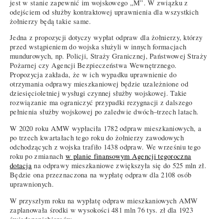
jest w stanie zapewnić im wojskowego „M”. W związku z
odejściem od służby kontraktowej uprawnienia dla wszystkich
żołnierzy będą takie same.
Jedna z propozycji dotyczy wypłat odpraw dla żołnierzy, którzy
przed wstąpieniem do wojska służyli w innych formacjach
mundurowych, np. Policji, Straży Granicznej, Państwowej Straży
Pożarnej czy Agencji Bezpieczeństwa Wewnętrznego.
Propozycja zakłada, że w ich wypadku uprawnienie do
otrzymania odprawy mieszkaniowej będzie uzależnione od
dziesięcioletniej wysługi czynnej służby wojskowej. Takie
rozwiązanie ma ograniczyć przypadki rezygnacji z dalszego
pełnienia służby wojskowej po zaledwie dwóch–trzech latach.
W 2020 roku AMW wypłaciła 1782 odpraw mieszkaniowych, a
po trzech kwartałach tego roku do żołnierzy zawodowych
odchodzących z wojska trafiło 1438 odpraw. We wrześniu tego
roku po zmianach
w planie finansowym Agencji tegoroczna
dotacja
na odprawy mieszkaniowe zwiększyła się do 525 mln zł.
Będzie ona przeznaczona na wypłatę odpraw dla 2108 osób
uprawnionych.
W przyszłym roku na wypłatę odpraw mieszkaniowych AMW
zaplanowała środki w wysokości 481 mln 76 tys. zł dla 1923