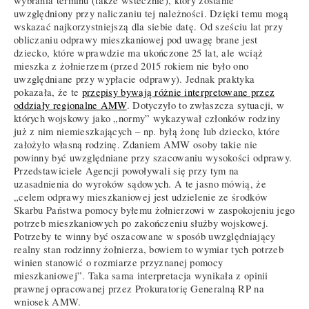
wybrania terminu (także wstecznie), który zostanie
uwzględniony przy naliczaniu tej należności. Dzięki temu mogą
wskazać najkorzystniejszą dla siebie datę. Od sześciu lat przy
obliczaniu odprawy mieszkaniowej pod uwagę brane jest
dziecko, które wprawdzie ma ukończone 25 lat, ale wciąż
mieszka z żołnierzem (przed 2015 rokiem nie było ono
uwzględniane przy wypłacie odprawy). Jednak praktyka
pokazała, że te
przepisy bywają różnie interpretowane przez
oddziały regionalne AMW
. Dotyczyło to zwłaszcza sytuacji, w
których wojskowy jako „normy” wykazywał członków rodziny
już z nim niemieszkających – np. byłą żonę lub dziecko, które
założyło własną rodzinę. Zdaniem AMW osoby takie nie
powinny być uwzględniane przy szacowaniu wysokości odprawy.
Przedstawiciele Agencji powoływali się przy tym na
uzasadnienia do wyroków sądowych. A te jasno mówią, że
„celem odprawy mieszkaniowej jest udzielenie ze środków
Skarbu Państwa pomocy byłemu żołnierzowi w zaspokojeniu jego
potrzeb mieszkaniowych po zakończeniu służby wojskowej.
Potrzeby te winny być oszacowane w sposób uwzględniający
realny stan rodzinny żołnierza, bowiem to wymiar tych potrzeb
winien stanowić o rozmiarze przyznanej pomocy
mieszkaniowej”. Taka sama interpretacja wynikała z opinii
prawnej opracowanej przez Prokuratorię Generalną RP na
wniosek AMW.