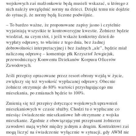
wojskowych zaś małżonkowie będą musieli wskazać, u którego z
nich należy uwzględnić normy na dzieci. Dzięki temu nie dojdzie
do sytuacji, że normy będą liczone podwójnie.
– To bardzo ważne, że proponowane zapisy jasno i czytelnie
wyjaśniają wszystkie te kontrowersyjne kwestie. Żołnierz będzie
wiedział, na czym stoi, i jeśli wskaże konkretny dzień do
wypłaty odprawy, to właśnie z tego dnia, bez żadnej
dobrowolności interpretacyjnej i bez żadnych „ale”, będzie miał
naliczoną odprawę – komentuje płk Krzysztof Jewgiejuk,
przewodniczący Konwentu Dziekanów Korpusu Oficerów
Zawodowych.
Jeśli przepisy opracowane przez resort obrony wejdą w życie,
zwiększy się też wysokość wypłacanej odprawy. Obecnie
żołnierz otrzymuje do 80% wartości przysługującego mu
mieszkania, po zmianach będzie to 100%.
Zmienią się też przepisy dotyczące wojskowych uprawnień
mieszkaniowych w czasie służby. Chodzi tu o wypłacane co
miesiąc świadczenie mieszkaniowe lub otrzymane z wojska
mieszkanie. Zgodnie z obowiązującymi przepisami żołnierze
zawodowi mają wybór między jednym a drugim. Kontraktowi zaś
mogą liczyć na świadczenie wyłącznie w sytuacji, gdy AWM nie