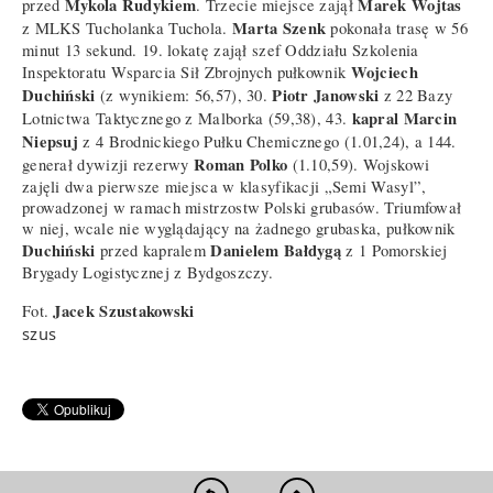
Mykola Rudykiem
Marek Wojtas
przed
. Trzecie miejsce zajął
Marta Szenk
z MLKS Tucholanka Tuchola.
pokonała trasę w 56
minut 13 sekund. 19. lokatę zajął szef Oddziału Szkolenia
Wojciech
Inspektoratu Wsparcia Sił Zbrojnych pułkownik
Duchiński
Piotr Janowski
(z wynikiem: 56,57), 30.
z 22 Bazy
kapral Marcin
Lotnictwa Taktycznego z Malborka (59,38), 43.
Niepsuj
z 4 Brodnickiego Pułku Chemicznego (1.01,24), a 144.
Roman Polko
generał dywizji rezerwy
(1.10,59). Wojskowi
zajęli dwa pierwsze miejsca w klasyfikacji „Semi Wasyl”,
prowadzonej w ramach mistrzostw Polski grubasów. Triumfował
w niej, wcale nie wyglądający na żadnego grubaska, pułkownik
Duchiński
Danielem Bałdygą
przed kapralem
z 1 Pomorskiej
Brygady Logistycznej z Bydgoszczy.
Jacek Szustakowski
Fot.
szus