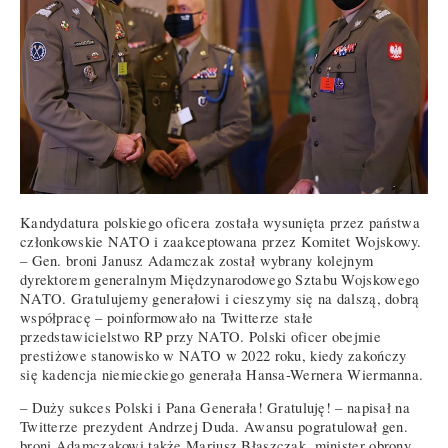
Kandydatura polskiego oficera została wysunięta przez państwa
członkowskie NATO i zaakceptowana przez Komitet Wojskowy.
– Gen. broni Janusz Adamczak został wybrany kolejnym
dyrektorem generalnym Międzynarodowego Sztabu Wojskowego
NATO. Gratulujemy generałowi i cieszymy się na dalszą, dobrą
współpracę – poinformowało na Twitterze stałe
przedstawicielstwo RP przy NATO. Polski oficer obejmie
prestiżowe stanowisko w NATO w 2022 roku, kiedy zakończy
się kadencja niemieckiego generała Hansa-Wernera Wiermanna.
– Duży sukces Polski i Pana Generała! Gratuluję! – napisał na
Twitterze prezydent Andrzej Duda. Awansu pogratulował gen.
broni Adamczakowi także Mariusz Błaszczak, minister obrony