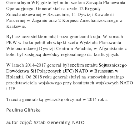
Generalnym WP, gdzie był m.in. szefem Zarządu Planowania
Operacyjnego. Generał stał na czele 12 Brygady
Zmechanizowanej w Szczecinie, 11 Dywizji Kawalerii
Pancernej w Żaganiu oraz 2 Korpusu Zmechanizowanego w
Krakowie.
Był też uczestnikiem misji poza granicami kraju. W ramach
PKW w Iraku pełnił obowiązki szefa Wydziału Planowania
Wielonarodowej Dywizji Centrum-Południe, w Afganistanie z
kolei był zastępcą dowódcy regionalnego ds. koalicyjnych.
W latach 2014–2017 generał był
szefem sztabu Sojuszniczego
Dowództwa Sił Połączonych (JFC) NATO w Brunssum w
Holandii
. Od 2018 roku generał służył na stanowisku stałego
przedstawiciela wojskowego przy komitetach wojskowych NATO
i UE.
Trzecią generalską gwiazdkę otrzymał w 2014 roku.
Paulina Glińska
autor zdjęć: Sztab Generalny, NATO