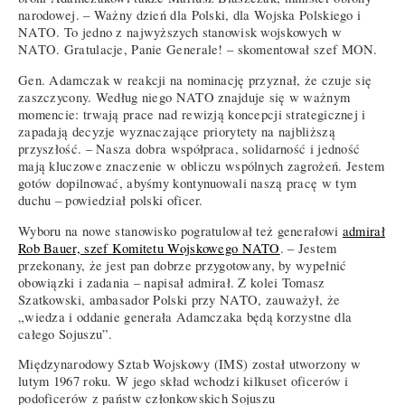
narodowej. – Ważny dzień dla Polski, dla Wojska Polskiego i
NATO. To jedno z najwyższych stanowisk wojskowych w
NATO. Gratulacje, Panie Generale! – skomentował szef MON.
Gen. Adamczak w reakcji na nominację przyznał, że czuje się
zaszczycony. Według niego NATO znajduje się w ważnym
momencie: trwają prace nad rewizją koncepcji strategicznej i
zapadają decyzje wyznaczające priorytety na najbliższą
przyszłość. – Nasza dobra współpraca, solidarność i jedność
mają kluczowe znaczenie w obliczu wspólnych zagrożeń. Jestem
gotów dopilnować, abyśmy kontynuowali naszą pracę w tym
duchu – powiedział polski oficer.
Wyboru na nowe stanowisko pogratulował też generałowi
admirał
Rob Bauer, szef Komitetu Wojskowego NATO
. – Jestem
przekonany, że jest pan dobrze przygotowany, by wypełnić
obowiązki i zadania – napisał admirał. Z kolei Tomasz
Szatkowski, ambasador Polski przy NATO, zauważył, że
„wiedza i oddanie generała Adamczaka będą korzystne dla
całego Sojuszu”.
Międzynarodowy Sztab Wojskowy (IMS) został utworzony w
lutym 1967 roku. W jego skład wchodzi kilkuset oficerów i
podoficerów z państw członkowskich Sojuszu