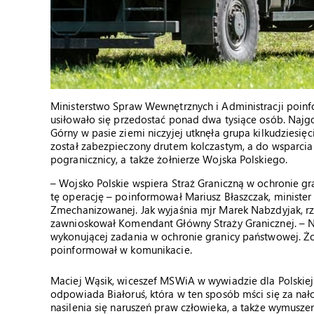
Ministerstwo Spraw Wewnętrznych i Administracji poinfor
usiłowało się przedostać ponad dwa tysiące osób. Najgo
Górny w pasie ziemi niczyjej utknęła grupa kilkudziesi
został zabezpieczony drutem kolczastym, a do wsparcia f
pogranicznicy, a także żołnierze Wojska Polskiego.
– Wojsko Polskie wspiera Straż Graniczną w ochronie gr
tę operację – poinformował Mariusz Błaszczak, minister
Zmechanizowanej. Jak wyjaśnia mjr Marek Nabzdyjak, r
zawnioskował Komendant Główny Straży Granicznej. – Na
wykonującej zadania w ochronie granicy państwowej. Ż
poinformował w komunikacie.
Maciej Wąsik, wiceszef MSWiA w wywiadzie dla Polskiej A
odpowiada Białoruś, która w ten sposób mści się za nało
nasilenia się naruszeń praw człowieka, a także wymusze