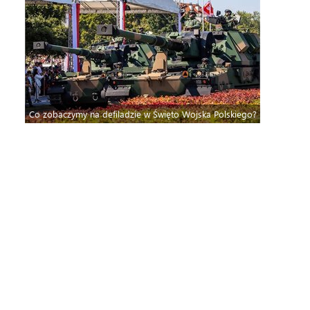
Co zobaczymy na defiladzie w Święto Wojska Polskiego?