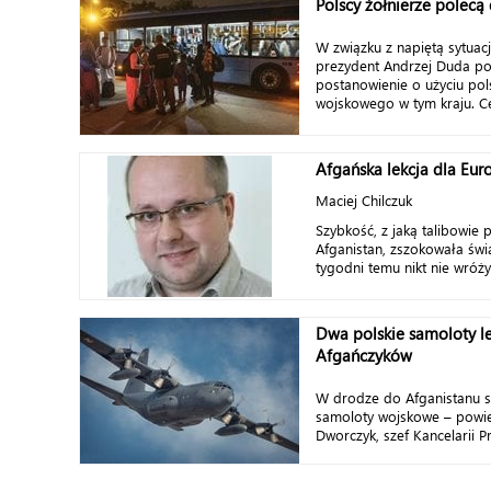
Polscy żołnierze polecą
W związku z napiętą sytuacj
prezydent Andrzej Duda po
postanowienie o użyciu po
wojskowego w tym kraju. Ce
Afgańska lekcja dla Euro
Maciej Chilczuk
Szybkość, z jaką talibowie
Afganistan, zszokowała świa
tygodni temu nikt nie wróżył
Dwa polskie samoloty l
Afgańczyków
W drodze do Afganistanu s
samoloty wojskowe – powie
Dworczyk, szef Kancelarii P