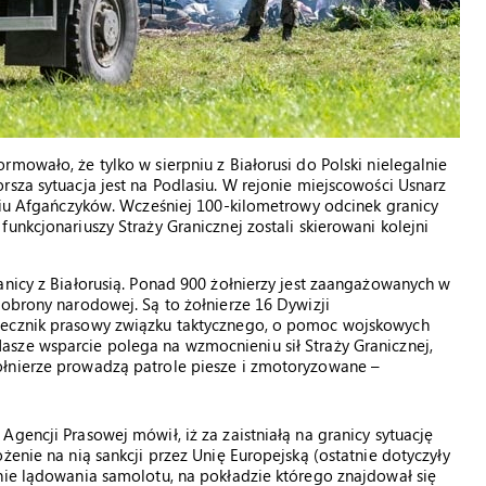
mowało, że tylko w sierpniu z Białorusi do Polski nielegalnie
rsza sytuacja jest na Podlasiu. W rejonie miejscowości Usnarz
ęciu Afgańczyków. Wcześniej 100-kilometrowy odcinek granicy
unkcjonariuszy Straży Granicznej zostali skierowani kolejni
anicy z Białorusią. Ponad 900 żołnierzy jest zaangażowanych w
 obrony narodowej. Są to żołnierze 16 Dywizji
zecznik prasowy związku taktycznego, o pomoc wojskowych
sze wsparcie polega na wzmocnieniu sił Straży Granicznej,
ołnierze prowadzą patrole piesze i zmotoryzowane –
gencji Prasowej mówił, iż za zaistniałą na granicy sytuację
żenie na nią sankcji przez Unię Europejską (ostatnie dotyczyły
nie lądowania samolotu, na pokładzie którego znajdował się