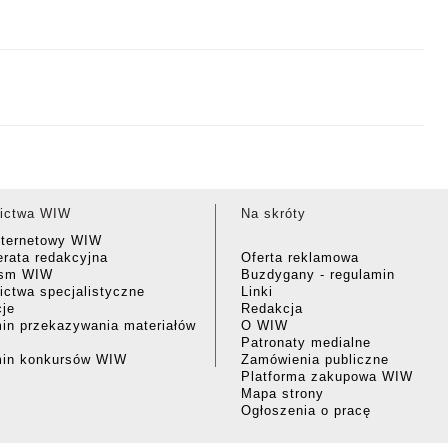
ictwa WIW
Na skróty
nternetowy WIW
rata redakcyjna
Oferta reklamowa
ism WIW
Buzdygany - regulamin
ctwa specjalistyczne
Linki
cje
Redakcja
in przekazywania materiałów
O WIW
Patronaty medialne
min konkursów WIW
Zamówienia publiczne
Platforma zakupowa WIW
Mapa strony
Ogłoszenia o pracę