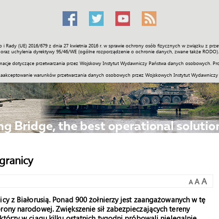
o i Rady (UE) 2016/679 z dnia 27 kwietnia 2016 r. w sprawie ochrony osób fizycznych w związku z 
Świat
Społeczność
Sport
Historia
Galerie
Wideo
ENGLI
oraz uchylenia dyrektywy 95/46/WE (ogólne rozporządzenie o ochronie danych, zwane także RODO).
acje dotyczące przetwarzania przez Wojskowy Instytut Wydawniczy Państwa danych osobowych. Pro
zaakceptowanie warunków przetwarzania danych osobowych przez Wojskowych Instytut Wydawniczy
 granicy
A
A
A
icy z Białorusią. Ponad 900 żołnierzy jest zaangażowanych w tę
rony narodowej. Zwiększenie sił zabezpieczających tereny
tórzy w ciągu kilku ostatnich tygodni próbowali nielegalnie