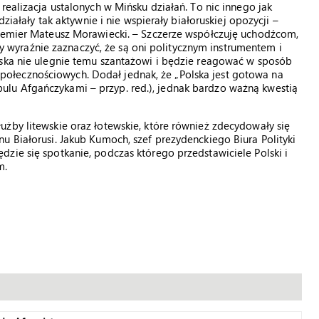
realizacja ustalonych w Mińsku działań. To nic innego jak
działały tak aktywnie i nie wspierały białoruskiej opozycji –
premier Mateusz Morawiecki. – Szczerze współczuję uchodźcom,
eży wyraźnie zaznaczyć, że są oni politycznym instrumentem i
lska nie ulegnie temu szantażowi i będzie reagować w sposób
ołecznościowych. Dodał jednak, że „Polska jest gotowa na
lu Afgańczykami – przyp. red.), jednak bardzo ważną kwestią
żby litewskie oraz łotewskie, które również zdecydowały się
u Białorusi. Jakub Kumoch, szef prezydenckiego Biura Polityki
zie się spotkanie, podczas którego przedstawiciele Polski i
m.