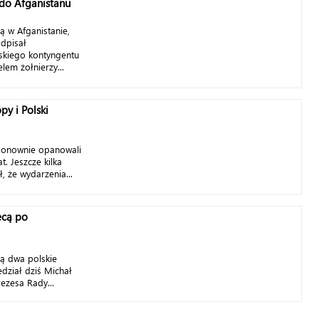
 do Afganistanu
ą w Afganistanie,
dpisał
lskiego kontyngentu
lem żołnierzy...
py i Polski
 ponownie opanowali
t. Jeszcze kilka
, że wydarzenia...
ecą po
ą dwa polskie
dział dziś Michał
rezesa Rady...