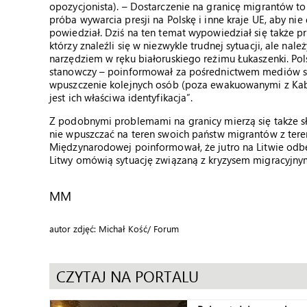
opozycjonista). – Dostarczenie na granicę migrantów to 
próba wywarcia presji na Polskę i inne kraje UE, aby nie 
powiedział. Dziś na ten temat wypowiedział się także 
którzy znaleźli się w niezwykle trudnej sytuacji, ale nal
narzędziem w ręku białoruskiego reżimu Łukaszenki. Po
stanowczy – poinformował za pośrednictwem mediów sp
wpuszczenie kolejnych osób (poza ewakuowanymi z Kabu
jest ich właściwa identyfikacja”.
Z podobnymi problemami na granicy mierzą się także słu
nie wpuszczać na teren swoich państw migrantów z teren
Międzynarodowej poinformował, że jutro na Litwie odbęd
Litwy omówią sytuację związaną z kryzysem migracyjny
MM
autor zdjęć: Michał Kość/ Forum
CZYTAJ NA PORTALU