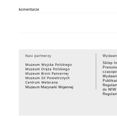
komentarze
Nasi partnerzy
Wydawn
Sklep I
Muzeum Wojska Polskiego
Prenume
Muzeum Oręża Polskiego
czasop
Muzeum Broni Pancernej
Wydawni
Muzeum Sił Powietrznych
Publika
Centrum Weterana
Regulam
Muzeum Marynarki Wojennej
do WIW
Regula