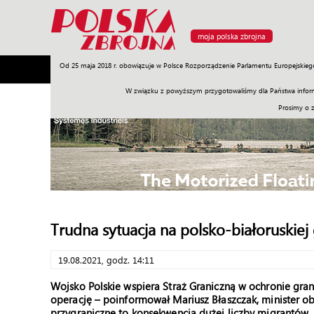
moja polska zbrojna
Od 25 maja 2018 r. obowiązuje w Polsce Rozporządzenie Parlamentu Europejskieg
Armia
Poligon
Sprzęt
Misje
Polityka
Prawo
W związku z powyższym przygotowaliśmy dla Państwa inform
Prosimy o 
Trudna sytuacja na polsko-białoruskiej
19.08.2021, godz. 14:11
Wojsko Polskie wspiera Straż Graniczną w ochronie gran
operację – poinformował Mariusz Błaszczak, minister ob
przygraniczne to konsekwencja dużej liczby migrantów, k