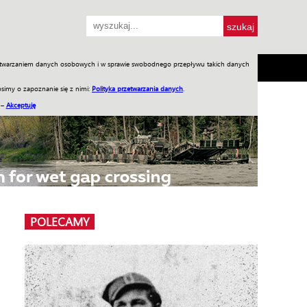
przetwarzaniem danych osobowych i w sprawie swobodnego przepływu takich danych
SH
SKLEP
Jednodniówki
Praca w WIW
simy o zapoznanie się z nimi:
Polityka przetwarzania danych
.
 –
Akceptuję
POLECAMY