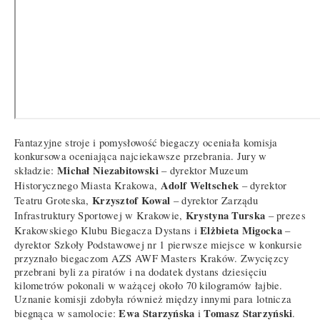
Fantazyjne stroje i pomysłowość biegaczy oceniała komisja
konkursowa oceniająca najciekawsze przebrania. Jury w
Michał Niezabitowski
składzie:
– dyrektor Muzeum
Adolf Weltschek
Historycznego Miasta Krakowa,
– dyrektor
Krzysztof Kowal
Teatru Groteska,
– dyrektor Zarządu
Krystyna Turska
Infrastruktury Sportowej w Krakowie,
– prezes
Elżbieta Migocka
Krakowskiego Klubu Biegacza Dystans i
–
dyrektor Szkoły Podstawowej nr 1 pierwsze miejsce w konkursie
przyznało biegaczom AZS AWF Masters Kraków. Zwycięzcy
przebrani byli za piratów i na dodatek dystans dziesięciu
kilometrów pokonali w ważącej około 70 kilogramów łajbie.
Uznanie komisji zdobyła również między innymi para lotnicza
Ewa Starzyńska
Tomasz Starzyński
biegnąca w samolocie:
i
.