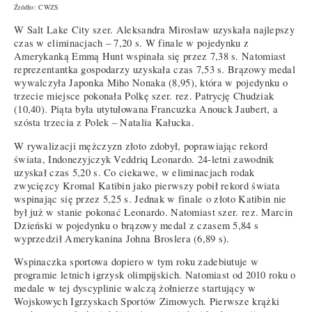
Źródło: CWZS
W Salt Lake City szer. Aleksandra Mirosław uzyskała najlepszy
czas w eliminacjach – 7,20 s. W finale w pojedynku z
Amerykanką Emmą Hunt wspinała się przez 7,38 s. Natomiast
reprezentantka gospodarzy uzyskała czas 7,53 s. Brązowy medal
wywalczyła Japonka Miho Nonaka (8,95), która w pojedynku o
trzecie miejsce pokonała Polkę szer. rez. Patrycję Chudziak
(10,40). Piąta była utytułowana Francuzka Anouck Jaubert, a
szósta trzecia z Polek – Natalia Kałucka.
W rywalizacji mężczyzn złoto zdobył, poprawiając rekord
świata, Indonezyjczyk Veddriq Leonardo. 24-letni zawodnik
uzyskał czas 5,20 s. Co ciekawe, w eliminacjach rodak
zwycięzcy Kromal Katibin jako pierwszy pobił rekord świata
wspinając się przez 5,25 s. Jednak w finale o złoto Katibin nie
był już w stanie pokonać Leonardo. Natomiast szer. rez. Marcin
Dzieński w pojedynku o brązowy medal z czasem 5,84 s
wyprzedził Amerykanina Johna Broslera (6,89 s).
Wspinaczka sportowa dopiero w tym roku zadebiutuje w
programie letnich igrzysk olimpijskich. Natomiast od 2010 roku o
medale w tej dyscyplinie walczą żołnierze startujący w
Wojskowych Igrzyskach Sportów Zimowych. Pierwsze krążki