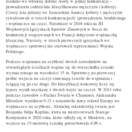
rozdano we włoskiej dolinie Aosty w jednej konkurencji –
prowadzeniu (oddzielnie klasyfikowano mężczyzn i kobiety).
Cztery lata później we francuskim Annecy kobiety i mężczyźni
rywalizowali w trzech konkurencjach: (prowadzeniu, boulderingu
i wspinaczce na czas). Natomiast w 2018 roku na III
Wojskowych Igrzyskach Sportów Zimowych w Soczi do
konkurencji rozgrywanych we Francji dołączono wspinaczkę
klasyczną. Niestety, w trzech pierwszych igrzyskach we
wspinaczce sportowej nie startowali reprezentanci Wojska
Polskiego.
Podczas wspinania na szybkość dwóch zawodników na
równoległych ścieżkach wspina się do wierzchołka ścianki
wyznaczonego na wysokości 15 m. Sportowcy po pierwszej
próbie wejścia na szczyt zmieniają ścieżki do wspinania i
ścigają się po raz drugi. Do klasyfikacji końcowej liczy się
lepszy wynik uzyskany z dwóch wejść na szczyt. W 2011 roku
podczas zawodów o Puchar Świata w Chamonix Aleksandra
Mirosław wynikiem 9,13 s ustanowiła nowy rekord Europy we
wspinaczce na szybkość. Aktualną rekordzistką świata jest
Rosjanka Julija Kaplina, która na mistrzostwach Starego
Kontynentu w 2020 roku, które odbyły się w Moskwie, na
wejście na 15-metrową ściankę potrzebowała 6,96 s.