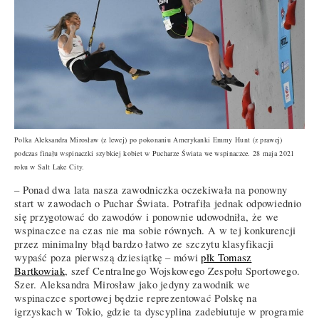
Polka Aleksandra Mirosław (z lewej) po pokonaniu Amerykanki Emmy Hunt (z prawej)
podczas finału wspinaczki szybkiej kobiet w Pucharze Świata we wspinaczce. 28 maja 2021
roku w Salt Lake City.
– Ponad dwa lata nasza zawodniczka oczekiwała na ponowny
start w zawodach o Puchar Świata. Potrafiła jednak odpowiednio
się przygotować do zawodów i ponownie udowodniła, że we
wspinaczce na czas nie ma sobie równych. A w tej konkurencji
przez minimalny błąd bardzo łatwo ze szczytu klasyfikacji
wypaść poza pierwszą dziesiątkę – mówi
płk Tomasz
Bartkowiak
, szef Centralnego Wojskowego Zespołu Sportowego.
Szer. Aleksandra Mirosław jako jedyny zawodnik we
wspinaczce sportowej będzie reprezentować Polskę na
igrzyskach w Tokio, gdzie ta dyscyplina zadebiutuje w programie