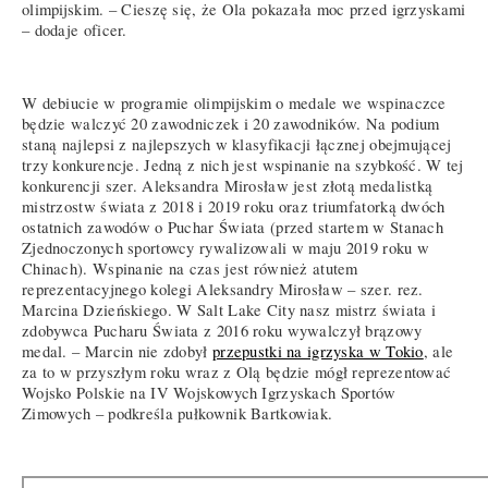
olimpijskim. – Cieszę się, że Ola pokazała moc przed igrzyskami
– dodaje oficer.
W debiucie w programie olimpijskim o medale we wspinaczce
będzie walczyć 20 zawodniczek i 20 zawodników. Na podium
staną najlepsi z najlepszych w klasyfikacji łącznej obejmującej
trzy konkurencje. Jedną z nich jest wspinanie na szybkość. W tej
konkurencji szer. Aleksandra Mirosław jest złotą medalistką
mistrzostw świata z 2018 i 2019 roku oraz triumfatorką dwóch
ostatnich zawodów o Puchar Świata (przed startem w Stanach
Zjednoczonych sportowcy rywalizowali w maju 2019 roku w
Chinach). Wspinanie na czas jest również atutem
reprezentacyjnego kolegi Aleksandry Mirosław – szer. rez.
Marcina Dzieńskiego. W Salt Lake City nasz mistrz świata i
zdobywca Pucharu Świata z 2016 roku wywalczył brązowy
medal. – Marcin nie zdobył
przepustki na igrzyska w Tokio
, ale
za to w przyszłym roku wraz z Olą będzie mógł reprezentować
Wojsko Polskie na IV Wojskowych Igrzyskach Sportów
Zimowych – podkreśla pułkownik Bartkowiak.