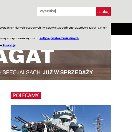
przetwarzaniem danych osobowych i w sprawie swobodnego przepływu takich danych
SH
SKLEP
Jednodniówki
Praca w WIW
simy o zapoznanie się z nimi:
Polityka przetwarzania danych
.
 –
Akceptuję
POLECAMY