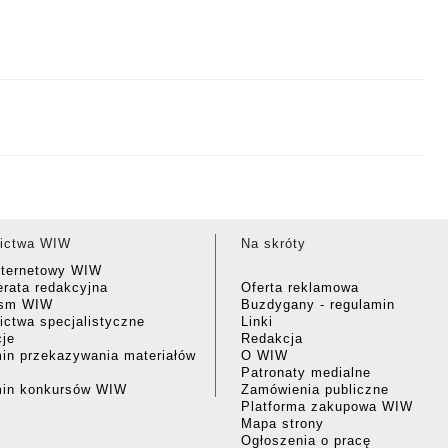
ictwa WIW
Na skróty
nternetowy WIW
rata redakcyjna
Oferta reklamowa
ism WIW
Buzdygany - regulamin
ctwa specjalistyczne
Linki
cje
Redakcja
in przekazywania materiałów
O WIW
Patronaty medialne
min konkursów WIW
Zamówienia publiczne
Platforma zakupowa WIW
Mapa strony
Ogłoszenia o pracę