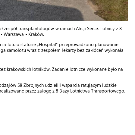
zespół transplantologów w ramach Akcji Serce. Lotnicy z 8
e - Warszawa - Kraków.
nia lotu o statusie „Hospital” przeprowadzono planowanie
łoga samolotu wraz z zespołem lekarzy bez zakłóceń wykonała
zez krakowskich lotników. Zadanie lotnicze wykonane było na
ajów Sił Zbrojnych udzielili wsparcia ratującym ludzkie
zrealizowane przez załogę z 8 Bazy Lotnictwa Transportowego.