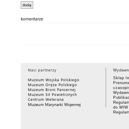
komentarze
Nasi partnerzy
Wydawn
Sklep I
Muzeum Wojska Polskiego
Prenume
Muzeum Oręża Polskiego
czasop
Muzeum Broni Pancernej
Wydawni
Muzeum Sił Powietrznych
Publika
Centrum Weterana
Regulam
Muzeum Marynarki Wojennej
do WIW
Regula