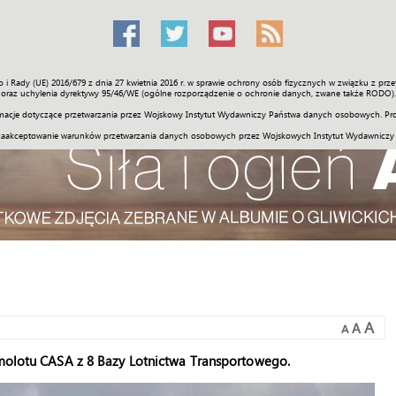
o i Rady (UE) 2016/679 z dnia 27 kwietnia 2016 r. w sprawie ochrony osób fizycznych w związku z 
Świat
Społeczność
Sport
Historia
Galerie
Wideo
ENGLI
oraz uchylenia dyrektywy 95/46/WE (ogólne rozporządzenie o ochronie danych, zwane także RODO).
acje dotyczące przetwarzania przez Wojskowy Instytut Wydawniczy Państwa danych osobowych. Pro
zaakceptowanie warunków przetwarzania danych osobowych przez Wojskowych Instytut Wydawniczy
A
A
A
samolotu CASA z 8 Bazy Lotnictwa Transportowego.