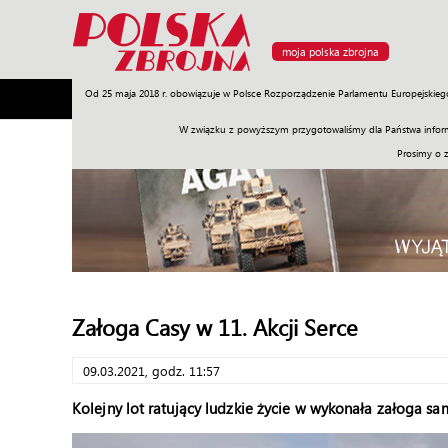
moja polska zbrojna
Od 25 maja 2018 r. obowiązuje w Polsce Rozporządzenie Parlamentu Europejskieg
Armia
Poligon
Sprzęt
Misje
Polityka
Prawo
W związku z powyższym przygotowaliśmy dla Państwa inform
Prosimy o 
Załoga Casy w 11. Akcji Serce
09.03.2021, godz. 11:57
Kolejny lot ratujący ludzkie życie w wykonała załoga 