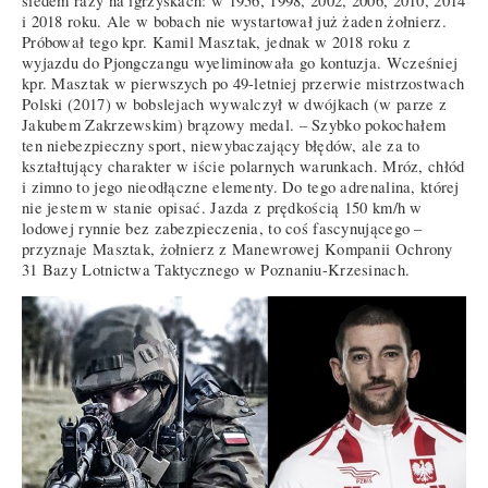
siedem razy na igrzyskach: w 1956, 1998, 2002, 2006, 2010, 2014
i 2018 roku. Ale w bobach nie wystartował już żaden żołnierz.
Próbował tego kpr. Kamil Masztak, jednak w 2018 roku z
wyjazdu do Pjongczangu wyeliminowała go kontuzja. Wcześniej
kpr. Masztak w pierwszych po 49-letniej przerwie mistrzostwach
Polski (2017) w bobslejach wywalczył w dwójkach (w parze z
Jakubem Zakrzewskim) brązowy medal. – Szybko pokochałem
ten niebezpieczny sport, niewybaczający błędów, ale za to
kształtujący charakter w iście polarnych warunkach. Mróz, chłód
i zimno to jego nieodłączne elementy. Do tego adrenalina, której
nie jestem w stanie opisać. Jazda z prędkością 150 km/h w
lodowej rynnie bez zabezpieczenia, to coś fascynującego –
przyznaje Masztak, żołnierz z Manewrowej Kompanii Ochrony
31 Bazy Lotnictwa Taktycznego w Poznaniu-Krzesinach.