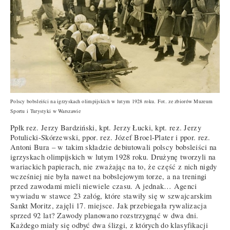
Polscy bobsleiści na igrzyskach olimpijskich w lutym 1928 roku. Fot. ze zbiorów Muzeum
Sportu i Turystyki w Warszawie
Ppłk rez. Jerzy Bardziński, kpt. Jerzy Łucki, kpt. rez. Jerzy
Potulicki-Skórzewski, ppor. rez. Józef Broel-Plater i ppor. rez.
Antoni Bura – w takim składzie debiutowali polscy bobsleiści na
igrzyskach olimpijskich w lutym 1928 roku. Drużynę tworzyli na
wariackich papierach, nie zważając na to, że część z nich nigdy
wcześniej nie była nawet na bobslejowym torze, a na treningi
przed zawodami mieli niewiele czasu. A jednak… Agenci
wywiadu w stawce 23 załóg, które stawiły się w szwajcarskim
Sankt Moritz, zajęli 17. miejsce. Jak przebiegała rywalizacja
sprzed 92 lat? Zawody planowano rozstrzygnąć w dwa dni.
Każdego miały się odbyć dwa ślizgi, z których do klasyfikacji