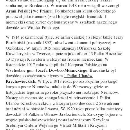
sanitarnej w Bordeaux). W marcu 1918 roku wstąpił w szeregi
Armii Polskiej we Francji
. Po ukończeniu kursu oficerskiego
pracował jako tłumacz (znał biegle rosyjski, francuski i
niemiecki) oraz kurier dyplomatyczny w sztabach naczelnego
dowództwa Wojska Polskiego.
W 1914 roku mundur (tyle, że armii carskiej) założył także Jerzy
Bardziński (rocznik 1892), absolwent ekonomii politycznej w
Oxfordzie. W lutym 1915 roku ukończył Oficerską Szkołę
Kawaleryjską w Twerze, a potem jako oficer 13 Pułku Huzarów
13 Dywizji Kawalerii walczył na froncie niemieckim. W
listopadzie 1917 roku wstąpił do I Korpusu Polskiego na
Wschodzie
gen. Józefa Dowbór-Muśnickiego
. Bardziński był
dowódcą szwadronu w słynnym
1 Pułku Ułanów
Krechowieckich
. W lipcu 1918 roku, po rozbrojeniu polskiego
korpusu przez Niemców, udał się do Warszawy, gdzie w
listopadzie tego samego roku przyszło mu rozbrajać Niemców.
Następnie mocno się zaangażował w odtworzenie 1 Pułku
Ułanów Krechowieckich, z którym jako dowódca 2 Szwadronu
brał udział w obronie Lwowa. W 1920 roku przez kilka miesięcy
dowodził 14 Pułkiem Ułanów Jazłowieckich. Za czyny bojowe w
wojnie polsko-bolszewickiej został odznaczony Krzyżem
Srebrnym Orderu Wojennego Virtuti Militari i Krzyżem