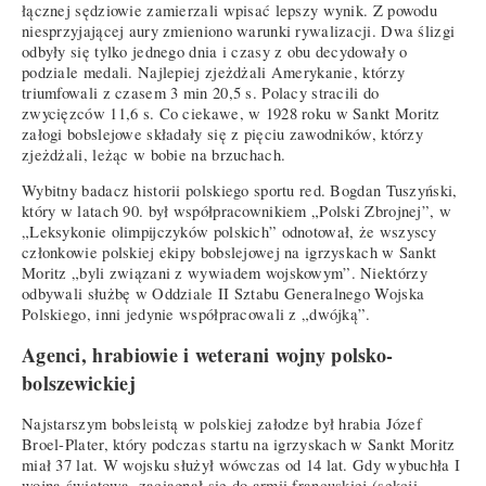
łącznej sędziowie zamierzali wpisać lepszy wynik. Z powodu
niesprzyjającej aury zmieniono warunki rywalizacji. Dwa ślizgi
odbyły się tylko jednego dnia i czasy z obu decydowały o
podziale medali. Najlepiej zjeżdżali Amerykanie, którzy
triumfowali z czasem 3 min 20,5 s. Polacy stracili do
zwycięzców 11,6 s. Co ciekawe, w 1928 roku w Sankt Moritz
załogi bobslejowe składały się z pięciu zawodników, którzy
zjeżdżali, leżąc w bobie na brzuchach.
Wybitny badacz historii polskiego sportu red. Bogdan Tuszyński,
który w latach 90. był współpracownikiem „Polski Zbrojnej”, w
„Leksykonie olimpijczyków polskich” odnotował, że wszyscy
członkowie polskiej ekipy bobslejowej na igrzyskach w Sankt
Moritz „byli związani z wywiadem wojskowym”. Niektórzy
odbywali służbę w Oddziale II Sztabu Generalnego Wojska
Polskiego, inni jedynie współpracowali z „dwójką”.
Agenci, hrabiowie i weterani wojny polsko-
bolszewickiej
Najstarszym bobsleistą w polskiej załodze był hrabia Józef
Broel-Plater, który podczas startu na igrzyskach w Sankt Moritz
miał 37 lat. W wojsku służył wówczas od 14 lat. Gdy wybuchła I
wojna światowa, zaciągnął się do armii francuskiej (sekcji