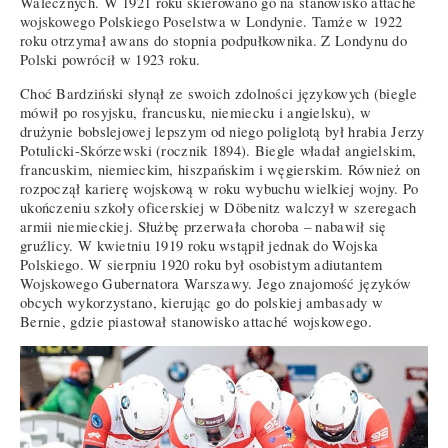
Walecznych. W 1921 roku skierowano go na stanowisko attaché
wojskowego Polskiego Poselstwa w Londynie. Tamże w 1922
roku otrzymał awans do stopnia podpułkownika. Z Londynu do
Polski powrócił w 1923 roku.
Choć Bardziński słynął ze swoich zdolności językowych (biegle
mówił po rosyjsku, francusku, niemiecku i angielsku), w
drużynie bobslejowej lepszym od niego poliglotą był hrabia Jerzy
Potulicki-Skórzewski (rocznik 1894). Biegle władał angielskim,
francuskim, niemieckim, hiszpańskim i węgierskim. Również on
rozpoczął karierę wojskową w roku wybuchu wielkiej wojny. Po
ukończeniu szkoły oficerskiej w Döbenitz walczył w szeregach
armii niemieckiej. Służbę przerwała choroba – nabawił się
gruźlicy. W kwietniu 1919 roku wstąpił jednak do Wojska
Polskiego. W sierpniu 1920 roku był osobistym adiutantem
Wojskowego Gubernatora Warszawy. Jego znajomość języków
obcych wykorzystano, kierując go do polskiej ambasady w
Bernie, gdzie piastował stanowisko attaché wojskowego.