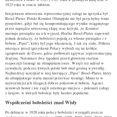
1923 roku w rzucie młotem.
Inicjatorem utworzenia reprezentacyjnej załogi na igrzyska był
Broel-Plater. Polski Komitet Olimpijski nie był przychylny temu
pomysłowi, gdyż bał się kompromitującego wyniku osiągniętego
przez naprędce utworzoną ekipę oraz krytyki, że Komitet
marnuje pieniądze na ich wyjazd. Hrabia Broel-Plater zapewnił
jednak działaczy, że bobsleiści pojadą za własne pieniądze i z
bobem „Pipsi”, który był jego własnością. I tak się stało. Półtora
miesiąca przed igrzyskami Polacy wybrali się na krótkie
zgrupowanie do Davos, gdzie próbowali zgrywać reprezentacyjną
drużynę. Natomiast dwa tygodnie przed głównym startem
rozpoczęli treningi na olimpijskim torze. Wzięli też udział w
zawodach, podczas których polski bob miał groźną wywrotkę.
Najbardziej ucierpiał w niej kierujący „Pipsi” Broel-Plater, który
do olimpijskiego startu musiał przerwać treningi. Mimo to w
najważniejszych ślizgach dobrze pokierował bobem. Agenci
uratowali honor i nie zajęli ostatniego miejsca – pokonali załogi
z krajów, w których bobsleje były bardzo popularne.
Współcześni bobsleiści znad Wisły
Po debiucie w 1928 roku polscy bobsleiści wystąpili jeszcze