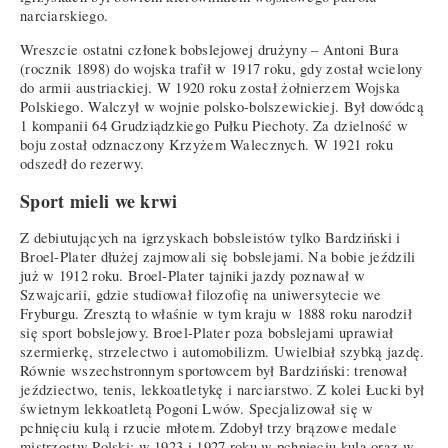
narciarskiego.
Wreszcie ostatni członek bobslejowej drużyny – Antoni Bura
(rocznik 1898) do wojska trafił w 1917 roku, gdy został wcielony
do armii austriackiej. W 1920 roku został żołnierzem Wojska
Polskiego. Walczył w wojnie polsko-bolszewickiej. Był dowódcą
1 kompanii 64 Grudziądzkiego Pułku Piechoty. Za dzielność w
boju został odznaczony Krzyżem Walecznych. W 1921 roku
odszedł do rezerwy.
Sport mieli we krwi
Z debiutujących na igrzyskach bobsleistów tylko Bardziński i
Broel-Plater dłużej zajmowali się bobslejami. Na bobie jeździli
już w 1912 roku. Broel-Plater tajniki jazdy poznawał w
Szwajcarii, gdzie studiował filozofię na uniwersytecie we
Fryburgu. Zresztą to właśnie w tym kraju w 1888 roku narodził
się sport bobslejowy. Broel-Plater poza bobslejami uprawiał
szermierkę, strzelectwo i automobilizm. Uwielbiał szybką jazdę.
Równie wszechstronnym sportowcem był Bardziński: trenował
jeździectwo, tenis, lekkoatletykę i narciarstwo. Z kolei Łucki był
świetnym lekkoatletą Pogoni Lwów. Specjalizował się w
pchnięciu kulą i rzucie młotem. Zdobył trzy brązowe medale
mistrzostw Polski: w 1923 i 1927 roku w pchnięciu kulą oraz w