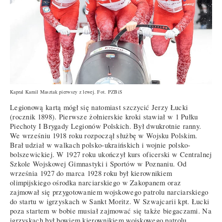
Kapral Kamil Masztak pierwszy z lewej. Fot. PZBiS
Legionową kartą mógł się natomiast szczycić Jerzy Łucki
(rocznik 1898). Pierwsze żołnierskie kroki stawiał w 1 Pułku
Piechoty I Brygady Legionów Polskich. Był dwukrotnie ranny.
We wrześniu 1918 roku rozpoczął służbę w Wojsku Polskim.
Brał udział w walkach polsko-ukraińskich i wojnie polsko-
bolszewickiej. W 1927 roku ukończył kurs oficerski w Centralnej
Szkole Wojskowej Gimnastyki i Sportów w Poznaniu. Od
września 1927 do marca 1928 roku był kierownikiem
olimpijskiego ośrodka narciarskiego w Zakopanem oraz
zajmował się przygotowaniem wojskowego patrolu narciarskiego
do startu w igrzyskach w Sankt Moritz. W Szwajcarii kpt. Łucki
poza startem w bobie musiał zajmować się także biegaczami. Na
igrzyskach był bowiem kierownikiem wojskowego patrolu