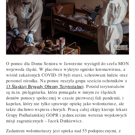
O pomoc dla Domu Seniora w Jaworznie wystąpił do szefa MON
wojewoda śląski. W placówce wykryto ognisko koronawirusa, a
wśród zakażonych COVID-19 byli starsi, schorowani ludzie oraz
personel ośrodka. Na pomoc ruszyła grupa sześciu ochotników z
13 Śląskiej Brygady Obrony Terytorialnej
. Pośród terytorialsów
są m.in. pielęgniarka, która pomagała w innym ze śląskich
domów pomocy społecznej w czasie pierwszej fali pandemii, i
kapelan, który nie tylko sprawuje opiekę jako wolontariusz, ale
także duchowo wspiera chorych. Pracą całej ekipy kieruje lekarz
Grupy Podhalańskiej GOPR i jednocześnie weteran wojskowych
misji zagranicznych – Jacek Dutkiewicz.
Zadaniem wolontariuszy jest opieka nad 55 podopiecznymi, z