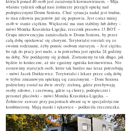
których ponad 40 osób jest zarażonych koronawirusem. – Mija
właśnie tydzień odkąd nasi żołnierze przejęli opiekę nad
podopiecznymi Domu Seniora. Choć sytuacja nadal jest trudna,
to stan zdrowia pacjentów już się poprawia. Jest coraz mniej
osób w stanie ciężkim. Większość ma stan stabilny lub dobry –
mówi Monika Krasińska-Ligejka, rzecznik prasowa 13 BOT. –
Grupa interwencyjna zamieszkała w Domu Seniora, by przez
całą dobę opiekować się chorymi. Terytorialsi rozstali się ze
swoimi rodzinami, żeby pomóc osobom starszym. – Jest ciężko,
bo rąk do pracy jest mało, a tu potrzebna jest opieka 24 godziny
na dobę. Nie poddajemy się jednak. Zostaniemy tu tak długo, jak
będzie to konieczne, aż nie zgasimy ogniska koronawirusa. Nie
zostawimy starszych osób, które tak bardzo nas teraz potrzebują
– mówi Jacek Dutkiewicz. Terytorialsi i lekarz przez całą dobę
w trybie zmianowym opiekują się zarażonymi. – Dom Seniora
podzielony został na dwie strefy: zieloną, gdzie przebywają
osoby zdrowe, i czerwoną, gdzie są chorzy, podopieczni i
personel placówki – mówi Monika Krasińska-Ligejka. –
Żołnierze zawsze przy pacjentach ubrani są w specjalistyczne
kombinezony. Mają maski i rękawice – podkreśla rzeczniczka.