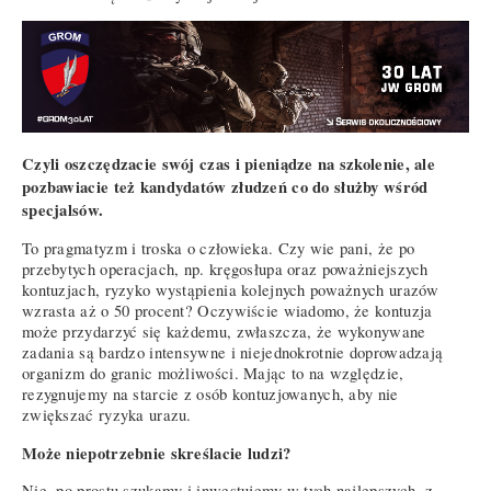
Czyli oszczędzacie swój czas i pieniądze na szkolenie, ale
pozbawiacie też kandydatów złudzeń co do służby wśród
specjalsów.
To pragmatyzm i troska o człowieka. Czy wie pani, że po
przebytych operacjach, np. kręgosłupa oraz poważniejszych
kontuzjach, ryzyko wystąpienia kolejnych poważnych urazów
wzrasta aż o 50 procent? Oczywiście wiadomo, że kontuzja
może przydarzyć się każdemu, zwłaszcza, że wykonywane
zadania są bardzo intensywne i niejednokrotnie doprowadzają
organizm do granic możliwości. Mając to na względzie,
rezygnujemy na starcie z osób kontuzjowanych, aby nie
zwiększać ryzyka urazu.
Może niepotrzebnie skreślacie ludzi?
Nie, po prostu szukamy i inwestujemy w tych najlepszych, z