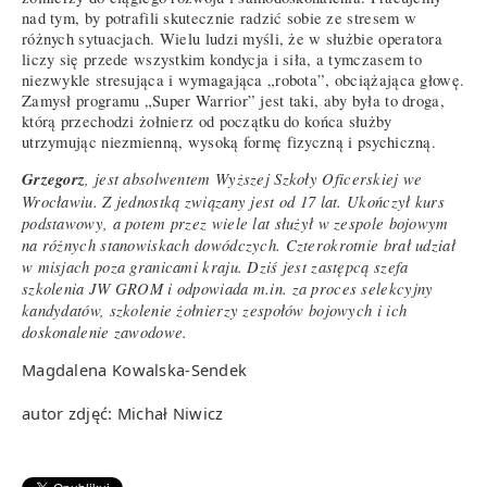
nad tym, by potrafili skutecznie radzić sobie ze stresem w
różnych sytuacjach. Wielu ludzi myśli, że w służbie operatora
liczy się przede wszystkim kondycja i siła, a tymczasem to
niezwykle stresująca i wymagająca „robota”, obciążająca głowę.
Zamysł programu „Super Warrior” jest taki, aby była to droga,
którą przechodzi żołnierz od początku do końca służby
utrzymując niezmienną, wysoką formę fizyczną i psychiczną.
Grzegorz
, jest absolwentem Wyższej Szkoły Oficerskiej we
Wrocławiu. Z jednostką związany jest od 17 lat. Ukończył kurs
podstawowy, a potem przez wiele lat służył w zespole bojowym
na różnych stanowiskach dowódczych. Czterokrotnie brał udział
w misjach poza granicami kraju. Dziś jest zastępcą szefa
szkolenia JW GROM i odpowiada m.in. za proces selekcyjny
kandydatów, szkolenie żołnierzy zespołów bojowych i ich
doskonalenie zawodowe.
Magdalena Kowalska-Sendek
autor zdjęć: Michał Niwicz