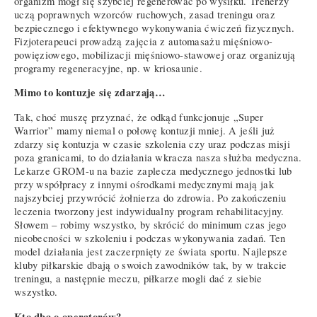
organizm mógł się szybciej regenerować po wysiłku. Trenerzy
uczą poprawnych wzorców ruchowych, zasad treningu oraz
bezpiecznego i efektywnego wykonywania ćwiczeń fizycznych.
Fizjoterapeuci prowadzą zajęcia z automasażu mięśniowo-
powięziowego, mobilizacji mięśniowo-stawowej oraz organizują
programy regeneracyjne, np. w kriosaunie.
Mimo to kontuzje się zdarzają…
Tak, choć muszę przyznać, że odkąd funkcjonuje „Super
Warrior” mamy niemal o połowę kontuzji mniej. A jeśli już
zdarzy się kontuzja w czasie szkolenia czy uraz podczas misji
poza granicami, to do działania wkracza nasza służba medyczna.
Lekarze GROM-u na bazie zaplecza medycznego jednostki lub
przy współpracy z innymi ośrodkami medycznymi mają jak
najszybciej przywrócić żołnierza do zdrowia. Po zakończeniu
leczenia tworzony jest indywidualny program rehabilitacyjny.
Słowem – robimy wszystko, by skrócić do minimum czas jego
nieobecności w szkoleniu i podczas wykonywania zadań. Ten
model działania jest zaczerpnięty ze świata sportu. Najlepsze
kluby piłkarskie dbają o swoich zawodników tak, by w trakcie
treningu, a następnie meczu, piłkarze mogli dać z siebie
wszystko.
Kto dba o operatorów?