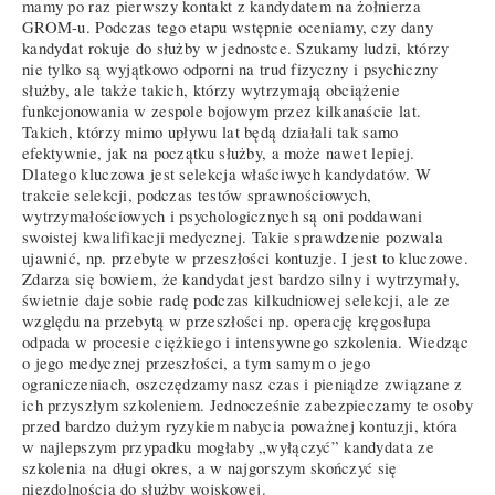
mamy po raz pierwszy kontakt z kandydatem na żołnierza
GROM-u. Podczas tego etapu wstępnie oceniamy, czy dany
kandydat rokuje do służby w jednostce. Szukamy ludzi, którzy
nie tylko są wyjątkowo odporni na trud fizyczny i psychiczny
służby, ale także takich, którzy wytrzymają obciążenie
funkcjonowania w zespole bojowym przez kilkanaście lat.
Takich, którzy mimo upływu lat będą działali tak samo
efektywnie, jak na początku służby, a może nawet lepiej.
Dlatego kluczowa jest selekcja właściwych kandydatów. W
trakcie selekcji, podczas testów sprawnościowych,
wytrzymałościowych i psychologicznych są oni poddawani
swoistej kwalifikacji medycznej. Takie sprawdzenie pozwala
ujawnić, np. przebyte w przeszłości kontuzje. I jest to kluczowe.
Zdarza się bowiem, że kandydat jest bardzo silny i wytrzymały,
świetnie daje sobie radę podczas kilkudniowej selekcji, ale ze
względu na przebytą w przeszłości np. operację kręgosłupa
odpada w procesie ciężkiego i intensywnego szkolenia. Wiedząc
o jego medycznej przeszłości, a tym samym o jego
ograniczeniach, oszczędzamy nasz czas i pieniądze związane z
ich przyszłym szkoleniem. Jednocześnie zabezpieczamy te osoby
przed bardzo dużym ryzykiem nabycia poważnej kontuzji, która
w najlepszym przypadku mogłaby „wyłączyć” kandydata ze
szkolenia na długi okres, a w najgorszym skończyć się
niezdolnością do służby wojskowej.