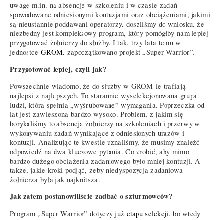
uwagę m.in. na absencje w szkoleniu i w czasie zadań
spowodowane odniesionymi kontuzjami oraz obciążeniami, jakimi
są nieustannie poddawani operatorzy, doszliśmy do wniosku, że
niezbędny jest kompleksowy program, który pomógłby nam lepiej
przygotować żołnierzy do służby. I tak, trzy lata temu w
jednostce
GROM
, zapoczątkowano projekt „Super Warrior”.
Przygotować lepiej, czyli jak?
Powszechnie wiadomo, że do służby w GROM-ie trafiają
najlepsi z najlepszych. To starannie wyselekcjonowana grupa
ludzi, która spełnia „wyśrubowane” wymagania. Poprzeczka od
lat jest zawieszona bardzo wysoko. Problem, z jakim się
borykaliśmy to absencja żołnierzy na szkoleniach i przerwy w
wykonywaniu zadań wynikające z odniesionych urazów i
kontuzji. Analizując te kwestie uznaliśmy, że musimy znaleźć
odpowiedź na dwa kluczowe pytania. Co zrobić, aby mimo
bardzo dużego obciążenia zadaniowego było mniej kontuzji. A
także, jakie kroki podjąć, żeby niedyspozycja zadaniowa
żołnierza była jak najkrótsza.
Jak zatem postanowiliście zadbać o szturmowców?
Program „Super Warrior” dotyczy już
etapu selekcji
, bo wtedy