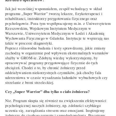
Jak już wcześniej wspomniałem, zespół wchodzący w skład
programu „Super Warrior” tworzą lekarze, fizykoterapeuci i
rehabilitanci, instruktorzy przygotowania fizycznego oraz
psychologowie. Poza tym współpracujemy m.in. z Uniwersytetem
Rzeszowskim, Wojskowym Instytutem Medycznym w
Warszawie, Uniwersytetem Medycznym w Łodzi i Akademią
Wychowania Fizycznego w Gdańsku. Instytucje te wspierają nas
także w procesie diagnostyki.
Poprzez różnorodne badania i testy sprawdzamy, jakie zmiany
zachodzą w organizmie pod wpływem ekstremalnych warunków
służby w GROM-ie. Zdobytą wiedzę wykorzystujemy, by
opracowywać programy przygotowujące fizycznie do tych
obciążeń. Chodzi o to, by chronić żołnierzy przed
oddziaływaniem niekorzystnych czynników, jak choćby fala
uderzeniowa w czasie wysadzania ładunków wybuchowych czy
strzelanie z broni strzeleckiej.
Czy „Super Warrior” dba tylko o ciało żołnierza?
Nie. Program skupia się również na zwiększeniu efektywności
psychologicznej naszych żołnierzy, np. zdolności szybkiego
uczenia się, zarządzania stresem oraz emocjami. Inspirujemy
żołnierzy do ciągłego rozwoju i samodoskonalenia. Pracujemy