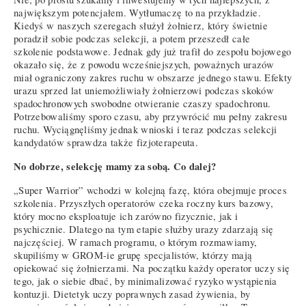
największym potencjałem. Wytłumaczę to na przykładzie.
Kiedyś w naszych szeregach służył żołnierz, który świetnie
poradził sobie podczas selekcji, a potem przeszedł całe
szkolenie podstawowe. Jednak gdy już trafił do zespołu bojowego
okazało się, że z powodu wcześniejszych, poważnych urazów
miał ograniczony zakres ruchu w obszarze jednego stawu. Efekty
urazu sprzed lat uniemożliwiały żołnierzowi podczas skoków
spadochronowych swobodne otwieranie czaszy spadochronu.
Potrzebowaliśmy sporo czasu, aby przywrócić mu pełny zakresu
ruchu. Wyciągnęliśmy jednak wnioski i teraz podczas selekcji
kandydatów sprawdza także fizjoterapeuta.
No dobrze, selekcję mamy za sobą. Co dalej?
„Super Warrior” wchodzi w kolejną fazę, która obejmuje proces
szkolenia. Przyszłych operatorów czeka roczny kurs bazowy,
który mocno eksploatuje ich zarówno fizycznie, jak i
psychicznie. Dlatego na tym etapie służby urazy zdarzają się
najczęściej. W ramach programu, o którym rozmawiamy,
skupiliśmy w GROM-ie grupę specjalistów, którzy mają
opiekować się żołnierzami. Na początku każdy operator uczy się
tego, jak o siebie dbać, by minimalizować ryzyko wystąpienia
kontuzji. Dietetyk uczy poprawnych zasad żywienia, by