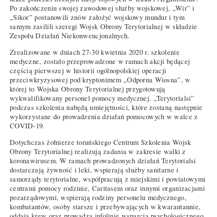
Po zakończeniu swojej zawodowej służby wojskowej, „Wir” i
„Sikor” postanowili znów założyć wojskowy mundur i tym
samym zasilili szeregi Wojsk Obrony Terytorialnej w składzie
Zespołu Działań Niekonwencjonalnych.
Zrealizowane w dniach 27-30 kwietnia 2020 r. szkolenie
medyczne, zostało przeprowadzone w ramach akcji będącej
częścią pierwszej w historii ogólnopolskiej operacji
przeciwkryzysowej pod kryptonimem „Odporna Wiosna”, w
której to Wojska Obrony Terytorialnej przygotowują
wykwalifikowany personel pomocy medycznej. „Terytorialsi”
podczas szkolenia nabędą umiejętności, które zostaną następnie
wykorzystane do prowadzenia działań pomocowych w walce z
COVID-19.
Dotychczas żołnierze toruńskiego Centrum Szkolenia Wojsk
Obrony Terytorialnej realizują zadania w zakresie walki z
koronawirusem. W ramach prowadzonych działań Terytorialsi
dostarczają żywność i leki, wspierają służby sanitarne i
samorządy terytorialne, współpracują z miejskimi i powiatowymi
centrami pomocy rodzinie, Caritasem oraz innymi organizacjami
pozarządowymi, wspierają rodziny personelu medycznego,
kombatantów, osoby starsze i przebywających w kwarantannie,
oddają krew oraz prowadzą infolinię wsparcia psychologicznego.