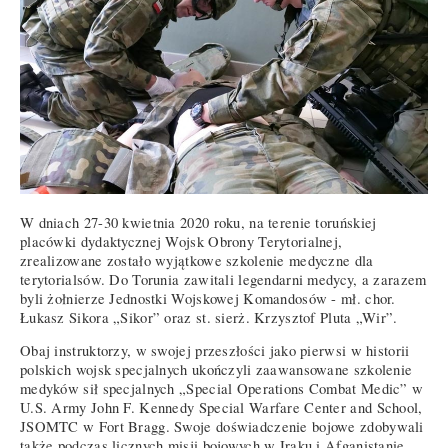
W dniach 27-30 kwietnia 2020 roku, na terenie toruńskiej
placówki dydaktycznej Wojsk Obrony Terytorialnej,
zrealizowane zostało wyjątkowe szkolenie medyczne dla
terytorialsów. Do Torunia zawitali legendarni medycy, a zarazem
byli żołnierze Jednostki Wojskowej Komandosów - mł. chor.
Łukasz Sikora „Sikor” oraz st. sierż. Krzysztof Pluta „Wir”.
Obaj instruktorzy, w swojej przeszłości jako pierwsi w historii
polskich wojsk specjalnych ukończyli zaawansowane szkolenie
medyków sił specjalnych „Special Operations Combat Medic” w
U.S. Army John F. Kennedy Special Warfare Center and School,
JSOMTC w Fort Bragg. Swoje doświadczenie bojowe zdobywali
także podczas licznych misji bojowych w Iraku i Afganistanie.