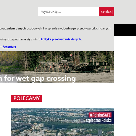
przetwarzaniem danych osobowych i w sprawie swobodnego przepływu takich danych
SH
SKLEP
Jednodniówki
Praca w WIW
simy o zapoznanie się z nimi:
Polityka przetwarzania danych
.
 –
Akceptuję
POLECAMY