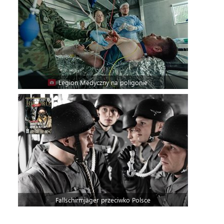
Legion Medyczny na poligonie
Fallschirmjäger przeciwko Polsce