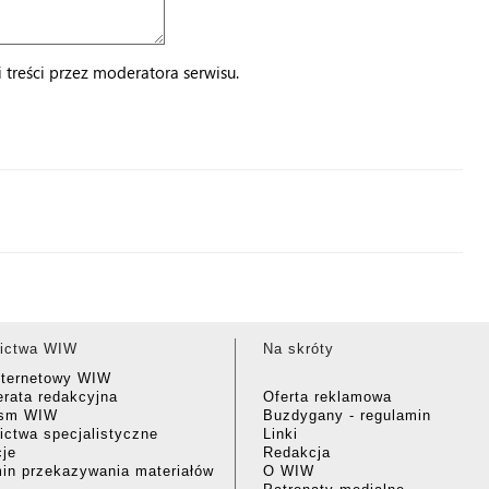
treści przez moderatora serwisu.
ictwa WIW
Na skróty
nternetowy WIW
rata redakcyjna
Oferta reklamowa
ism WIW
Buzdygany - regulamin
ctwa specjalistyczne
Linki
cje
Redakcja
in przekazywania materiałów
O WIW