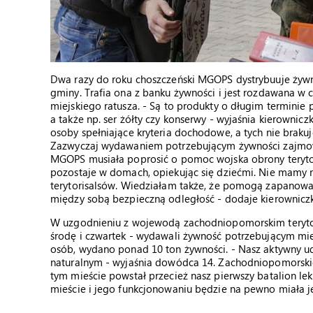
Dwa razy do roku choszczeński MGOPS dystrybuuje żywn
gminy. Trafia ona z banku żywności i jest rozdawana w 
miejskiego ratusza. - Są to produkty o długim terminie 
a także np. ser żółty czy konserwy - wyjaśnia kierown
osoby spełniające kryteria dochodowe, a tych nie brakuj
Zazwyczaj wydawaniem potrzebującym żywności zajmowa
MGOPS musiała poprosić o pomoc wojska obrony terytor
pozostaje w domach, opiekując się dziećmi. Nie mamy r
terytorisalsów. Wiedziałam także, że pomogą zapanować
między sobą bezpieczną odległość - dodaje kierownic
W uzgodnieniu z wojewodą zachodniopomorskim terytoria
środę i czwartek - wydawali żywność potrzebującym mi
osób, wydano ponad 10 ton żywności. - Nasz aktywny u
naturalnym - wyjaśnia dowódca 14. Zachodniopomorskiej 
tym mieście powstał przecież nasz pierwszy batalion le
mieście i jego funkcjonowaniu będzie na pewno miała j