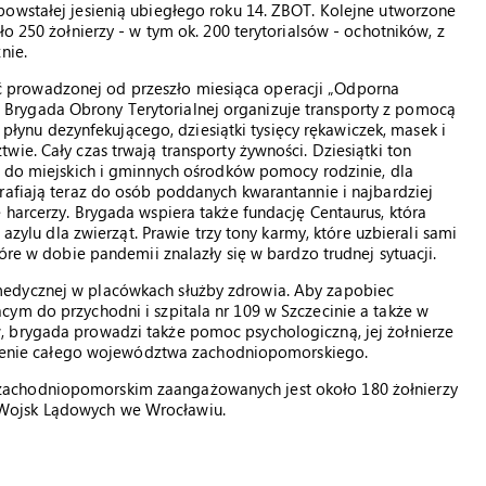
powstałej jesienią ubiegłego roku 14. ZBOT. Kolejne utworzone
ło 250 żołnierzy - w tym ok. 200 terytorialsów - ochotników, z
nie.
prowadzonej od przeszło miesiąca operacji „Odporna
Brygada Obrony Terytorialnej organizuje transporty z pomocą
w płynu dezynfekującego, dziesiątki tysięcy rękawiczek, masek i
ie. Cały czas trwają transporty żywności. Dziesiątki ton
i do miejskich i gminnych ośrodków pomocy rodzinie, dla
rafiają teraz do osób poddanych kwarantannie i najbardziej
 harcerzy. Brygada wspiera także fundację Centaurus, która
 azylu dla zwierząt. Prawie trzy tony karmy, które uzbierali sami
óre w dobie pandemii znalazły się w bardzo trudnej sytuacji.
medycznej w placówkach służby zdrowia. Aby zapobiec
ym do przychodni i szpitala nr 109 w Szczecinie a także w
 brygada prowadzi także pomoc psychologiczną, jej żołnierze
 terenie całego województwa zachodniopomorskiego.
zachodniopomorskim zaangażowanych jest około 180 żołnierzy
Wojsk Lądowych we Wrocławiu.