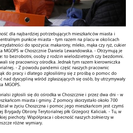
ość dla najbardziej potrzebujących mieszkańców miasta i
centralnym punkcie miasta - tym razem na placu w okolicach
przydatności do spożycia: makarony, mleko, mąka czy ryż, cukier
iczka MGOPS w Choszcznie Daniela Lewandowska. - Otrzymują je
e: to bezrobotni, osoby z rodzin wielodzietnych czy bezdomni.
li się pracownicy ośrodka. Jednak tym razem kierowniczka
ialnej. - Z powodu pandemii część naszych pracownic
ąk do pracy i dlatego zgłosiliśmy się z prośbą o pomoc do
 nad dyscypliną wśród zgłaszających się osób, by utrzymywały
zka MGOPS.
lsi zgłosili się do ośrodka w Choszcznie i przez dwa dni - w
eszkańcom miasta i gminy. Z pomocy skorzystało około 700
dział w życiu Choszczna i pomoc jego mieszkańcom jest czymś
Brygady Obrony Terytorialnej płk Grzegorz Kaliciak. - Tu, w
kkiej piechoty. Współpraca i obecność naszych żołnierzy w
eszcze różne wymiary.