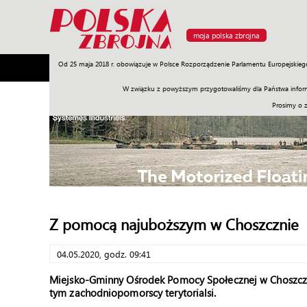
moja polska zbrojna
Od 25 maja 2018 r. obowiązuje w Polsce Rozporządzenie Parlamentu Europejskieg
Armia
Poligon
Sprzęt
Misje
Polityka
Prawo
W związku z powyższym przygotowaliśmy dla Państwa inform
Prosimy o 
Z pomocą najuboższym w Choszcznie
04.05.2020, godz. 09:41
Miejsko-Gminny Ośrodek Pomocy Społecznej w Choszczn
tym zachodniopomorscy terytorialsi.