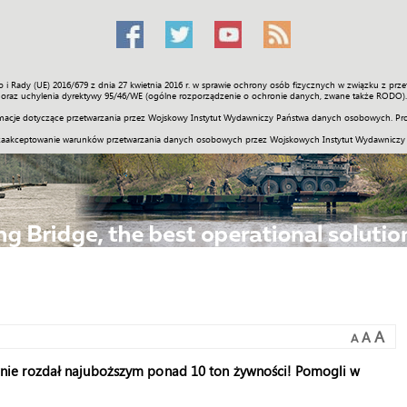
o i Rady (UE) 2016/679 z dnia 27 kwietnia 2016 r. w sprawie ochrony osób fizycznych w związku z 
Świat
Społeczność
Sport
Historia
Galerie
Wideo
ENGLI
oraz uchylenia dyrektywy 95/46/WE (ogólne rozporządzenie o ochronie danych, zwane także RODO).
acje dotyczące przetwarzania przez Wojskowy Instytut Wydawniczy Państwa danych osobowych. Pro
zaakceptowanie warunków przetwarzania danych osobowych przez Wojskowych Instytut Wydawniczy
A
A
A
ie rozdał najuboższym ponad 10 ton żywności! Pomogli w