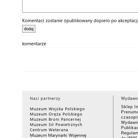
Komentarz zostanie opublikowany dopiero po akceptacji 
komentarze
Nasi partnerzy
Wydawn
Sklep I
Muzeum Wojska Polskiego
Prenume
Muzeum Oręża Polskiego
czasop
Muzeum Broni Pancernej
Wydawni
Muzeum Sił Powietrznych
Publika
Centrum Weterana
Regulam
Muzeum Marynarki Wojennej