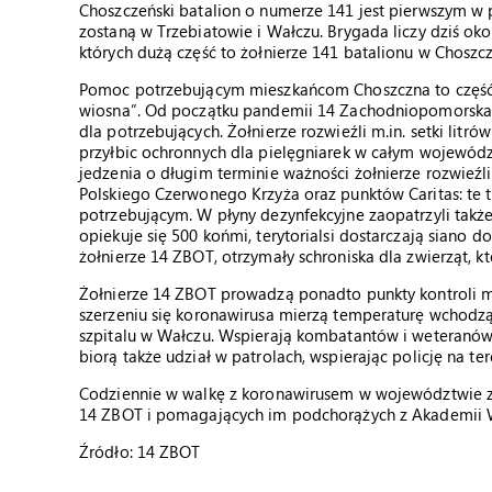
Choszczeński batalion o numerze 141 jest pierwszym w 
zostaną w Trzebiatowie i Wałczu. Brygada liczy dziś oko
których dużą część to żołnierze 141 batalionu w Choszcz
Pomoc potrzebującym mieszkańcom Choszczna to część 
wiosna”. Od początku pandemii 14 Zachodniopomorska 
dla potrzebujących. Żołnierze rozwieźli m.in. setki litró
przyłbic ochronnych dla pielęgniarek w całym województw
jedzenia o długim terminie ważności żołnierze rozwieźl
Polskiego Czerwonego Krzyża oraz punktów Caritas: te t
potrzebującym. W płyny dezynfekcyjne zaopatrzyli także
opiekuje się 500 końmi, terytorialsi dostarczają siano do
żołnierze 14 ZBOT, otrzymały schroniska dla zwierząt, kt
Żołnierze 14 ZBOT prowadzą ponadto punkty kontroli 
szerzeniu się koronawirusa mierzą temperaturę wchodząc
szpitalu w Wałczu. Wspierają kombatantów i weteranów,
biorą także udział w patrolach, wspierając policję na
Codziennie w walkę z koronawirusem w województwie 
14 ZBOT i pomagających im podchorążych z Akademii 
Źródło:
14 ZBOT