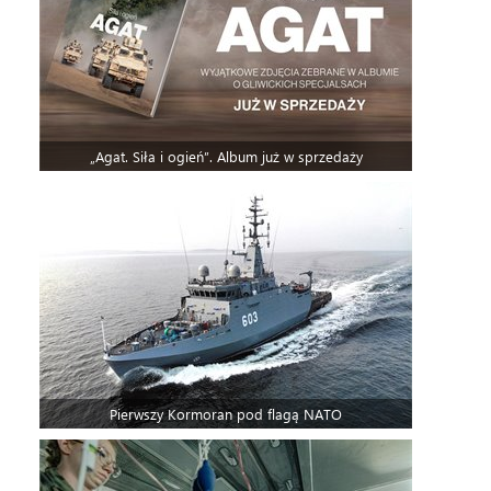
„Agat. Siła i ogień”. Album już w sprzedaży
Pierwszy Kormoran pod flagą NATO