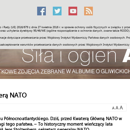
o i Rady (UE) 2016/679 z dnia 27 kwietnia 2016 r. w sprawie ochrony osób fizycznych w związku z 
Świat
Społeczność
Sport
Historia
Galerie
Wideo
ENGLI
oraz uchylenia dyrektywy 95/46/WE (ogólne rozporządzenie o ochronie danych, zwane także RODO).
acje dotyczące przetwarzania przez Wojskowy Instytut Wydawniczy Państwa danych osobowych. Pro
zaakceptowanie warunków przetwarzania danych osobowych przez Wojskowych Instytut Wydawniczy
terą NATO
A
A
A
szu Północnoatlantyckiego. Dziś, przed Kwaterą Główną NATO w
lagi tego państwa. – To historyczny moment wieńczący lata
ł Jens Stoltenberg, sekretarz generalny NATO.