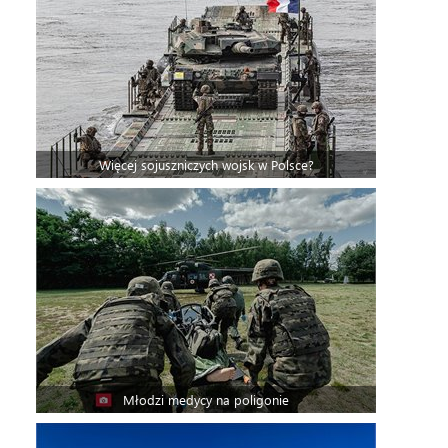
Więcej sojuszniczych wojsk w Polsce?
Młodzi medycy na poligonie