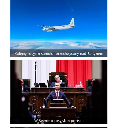
Kolejny rosyjski samolot przechwycony nad Bałtykiem
W Sejmie o rosyjskim pocisku