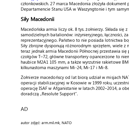
członkowskich. 27 marca Macedonia złożyła dokument p
Departamencie Stanu USA w Waszyngtonie i tym samym 
Siły Macedonii
Macedońska armia liczy ok. 8 tys. żołnierzy. Składa się z
samodzielnych batalionów: inżynieryjnego, łączności, ża
reprezentacyjnego. Państwo to nie posiada lotnictwa b
Siły zbrojne dysponują różnorodnym sprzętem, wiele z n
teraz jednak armia Macedonii Północnej przestawia się 
czołgów T–72, główne transportery opancerzone to niem
haubice M2A1 105 mm, a także wyrzutnie rakietowe BM-
kilkunastoma maszynami Mi-24, Mi-17 i Mi-8.
Żołnierze macedońscy od lat biorą udział w misjach NA
operacji stabilizacyjnej w Kosowie w 1999 roku, uczest
operację ISAF w Afganistanie w latach 2002–2014, a ob
doradczą „Resolute Support”.
AD
autor zdjęć: arm.mil.mk, NATO