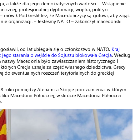
ju, a także dla jego demokratycznych wartości. – Wstąpienie
anicznej, profesjonalnej dyplomacji, wojska, polityki
 mówił. Podkreślił też, że Macedończycy są gotowi, aby zająć
anie organizacji. – Jesteśmy NATO – zakończył macedoński
gosławii, od lat ubiegała się o członkostwo w NATO.
Kraj
k jego starania o wejście do Sojuszu blokowała Grecja
. Według
a nazwy Macedonia było zawłaszczaniem historycznego i
tórych Grecja uznaje za część własnego dziedzictwa. Grecy
wą do ewentualnych roszczeń terytorialnych do greckiej
18 roku pomiędzy Atenami a Skopje porozumienia, w którym
lika Macedonii Północnej, w skrócie Macedonia Północna
.