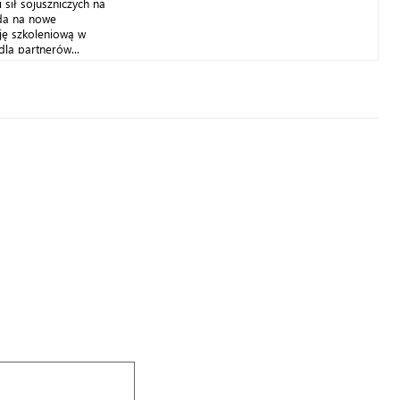
 sił sojuszniczych na
da na nowe
ję szkoleniową w
dla partnerów...