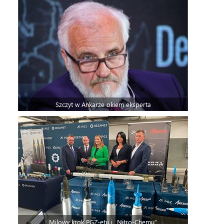
Szczyt w Ankarze okiem eksperta
Milowy krok PGZ-etu i „Nitro-Chemu”