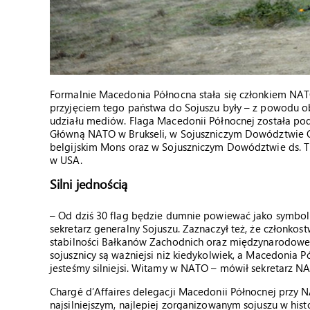
Formalnie Macedonia Północna stała się członkiem NATO 
przyjęciem tego państwa do Sojuszu były – z powodu 
udziału mediów. Flaga Macedonii Północnej została pod
Główną NATO w Brukseli, w Sojuszniczym Dowództwie 
belgijskim Mons oraz w Sojuszniczym Dowództwie ds. 
w USA.
Silni jednością
– Od dziś 30 flag będzie dumnie powiewać jako symbol n
sekretarz generalny Sojuszu. Zaznaczył też, że członko
stabilności Bałkanów Zachodnich oraz międzynarodowego
sojusznicy są ważniejsi niż kiedykolwiek, a Macedonia 
jesteśmy silniejsi. Witamy w NATO – mówił sekretarz N
Chargé d’Affaires delegacji Macedonii Północnej przy N
najsilniejszym, najlepiej zorganizowanym sojuszu w hist