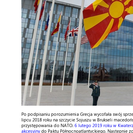
Po podpisaniu porozumienia Grecja wycofała swój spr
lipcu 2018 roku na szczycie Sojuszu w Brukseli macedoń
przystępowania do NATO.
6 lutego 2019 roku w Kwate
akcesyjny
do Paktu Północnoatlantyckiego. Następnie zo