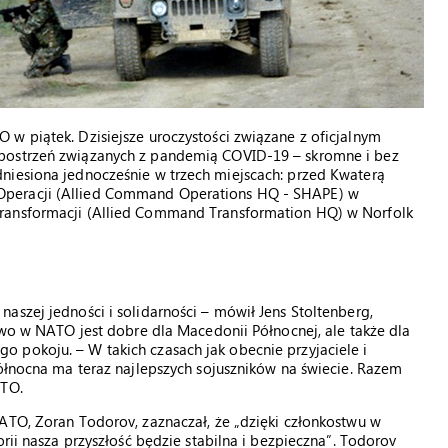
w piątek. Dzisiejsze uroczystości związane z oficjalnym
obostrzeń związanych z pandemią COVID-19 – skromne i bez
niesiona jednocześnie w trzech miejscach: przed Kwaterą
Operacji (Allied Command Operations HQ - SHAPE) w
Transformacji (Allied Command Transformation HQ) w Norfolk
aszej jedności i solidarności – mówił Jens Stoltenberg,
stwo w NATO jest dobre dla Macedonii Północnej, ale także dla
 pokoju. – W takich czasach jak obecnie przyjaciele i
Północna ma teraz najlepszych sojuszników na świecie. Razem
ATO.
ATO, Zoran Todorov, zaznaczał, że „dzięki członkostwu w
orii nasza przyszłość będzie stabilna i bezpieczna”. Todorov