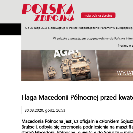
moja polska zbrojna
Od 25 maja 2018 r. obowiązuje w Polsce Rozporządzenie Parlamentu Europejskieg
Armia
Poligon
Sprzęt
Misje
Polityka
Prawo
W związku z powyższym przygotowaliśmy dla Państwa inform
Prosimy o 
Flaga Macedonii Północnej przed kwa
30.03.2020, godz. 16:53
Macedonia Północna jest już oficjalnie członkiem Soju
Brukseli, odbyła się ceremonia podniesienia na maszt f
starań Macedonii Północnej o wejście do Sojuszu – mówi