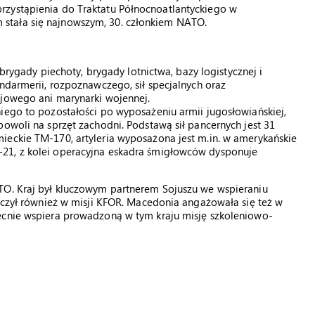
rzystąpienia do Traktatu Północnoatlantyckiego w
stała się najnowszym, 30. członkiem NATO.
 brygady piechoty, brygady lotnictwa, bazy logistycznej i
ndarmerii, rozpoznawczego, sił specjalnych oraz
ojowego ani marynarki wojennej.
iego to pozostałości po wyposażeniu armii jugosłowiańskiej,
powoli na sprzęt zachodni. Podstawą sił pancernych jest 31
ieckie TM-170, artyleria wyposażona jest m.in. w amerykańskie
21, z kolei operacyjna eskadra śmigłowców dysponuje
TO. Kraj był kluczowym partnerem Sojuszu we wspieraniu
niczył również w misji KFOR. Macedonia angażowała się też w
ecnie wspiera prowadzoną w tym kraju misję szkoleniowo-