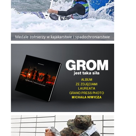
Medale żołnierzy w kajakarstwie i spadochroniarstwie