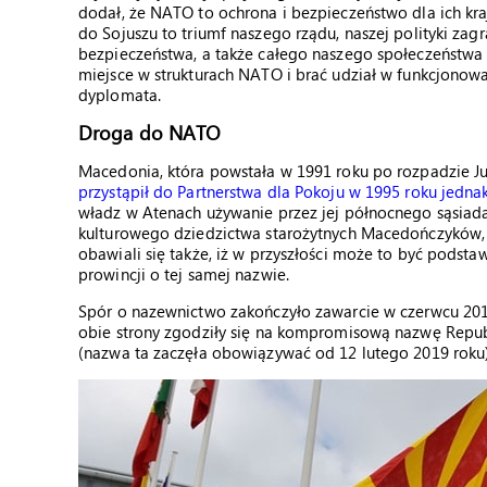
dodał, że NATO to ochrona i bezpieczeństwo dla ich kra
do Sojuszu to triumf naszego rządu, naszej polityki zagr
bezpieczeństwa, a także całego naszego społeczeństwa –
miejsce w strukturach NATO i brać udział w funkcjonow
dyplomata.
Droga do NATO
Macedonia, która powstała w 1991 roku po rozpadzie Ju
przystąpił do Partnerstwa dla Pokoju w 1995 roku jedna
władz w Atenach używanie przez jej północnego sąsiad
kulturowego dziedzictwa starożytnych Macedończyków, k
obawiali się także, iż w przyszłości może to być podsta
prowincji o tej samej nazwie.
Spór o nazewnictwo zakończyło zawarcie w czerwcu 20
obie strony zgodziły się na kompromisową nazwę Repub
(nazwa ta zaczęła obowiązywać od 12 lutego 2019 roku)