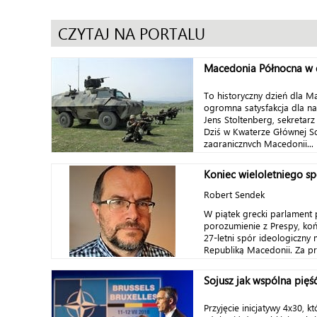
CZYTAJ NA PORTALU
Macedonia Północna w
To historyczny dzień dla M
ogromna satysfakcja dla na
Jens Stoltenberg, sekretar
Dziś w Kwaterze Głównej So
zagranicznych Macedonii...
Koniec wieloletniego s
Robert Sendek
W piątek grecki parlament p
porozumienie z Prespy, ko
27-letni spór ideologiczny 
Republiką Macedonii. Za prz
Sojusz jak wspólna pięś
Przyjęcie inicjatywy 4x30, 