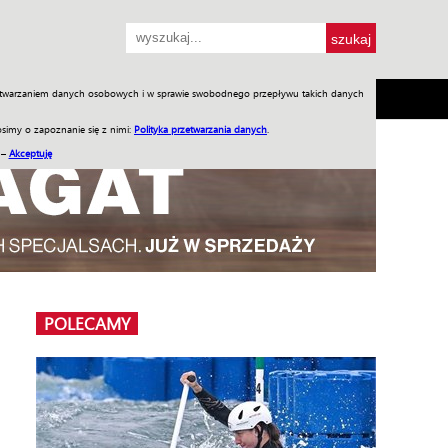
przetwarzaniem danych osobowych i w sprawie swobodnego przepływu takich danych
SH
SKLEP
Jednodniówki
Praca w WIW
simy o zapoznanie się z nimi:
Polityka przetwarzania danych
.
 –
Akceptuję
POLECAMY