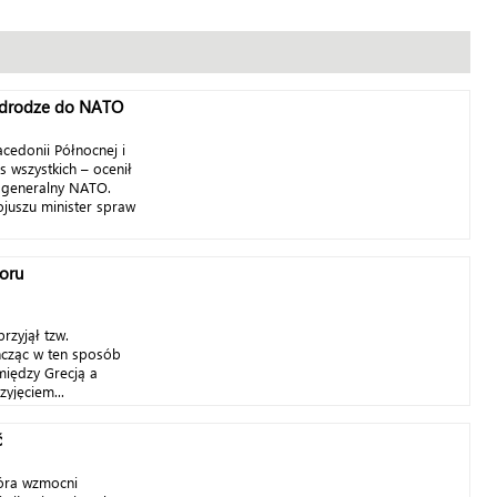
 drodze do NATO
acedonii Północnej i
s wszystkich – ocenił
z generalny NATO.
juszu minister spraw
poru
rzyjął tzw.
ńcząc w ten sposób
między Grecją a
yjęciem...
ć
która wzmocni