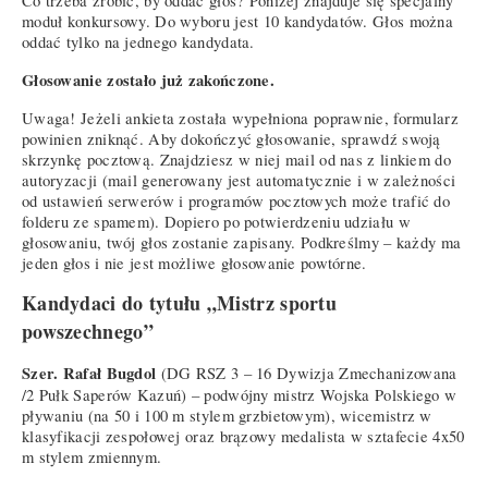
Co trzeba zrobić, by oddać głos? Poniżej znajduje się specjalny
moduł konkursowy. Do wyboru jest 10 kandydatów. Głos można
oddać tylko na jednego kandydata.
Głosowanie zostało już zakończone.
Uwaga! Jeżeli ankieta została wypełniona poprawnie, formularz
powinien zniknąć. Aby dokończyć głosowanie, sprawdź swoją
skrzynkę pocztową. Znajdziesz w niej mail od nas z linkiem do
autoryzacji (mail generowany jest automatycznie i w zależności
od ustawień serwerów i programów pocztowych może trafić do
folderu ze spamem). Dopiero po potwierdzeniu udziału w
głosowaniu, twój głos zostanie zapisany. Podkreślmy – każdy ma
jeden głos i nie jest możliwe głosowanie powtórne.
Kandydaci do tytułu „Mistrz sportu
powszechnego”
Szer. Rafał Bugdol
(DG RSZ 3 – 16 Dywizja Zmechanizowana
/2 Pułk Saperów Kazuń) – podwójny mistrz Wojska Polskiego w
pływaniu (na 50 i 100 m stylem grzbietowym), wicemistrz w
klasyfikacji zespołowej oraz brązowy medalista w sztafecie 4x50
m stylem zmiennym.