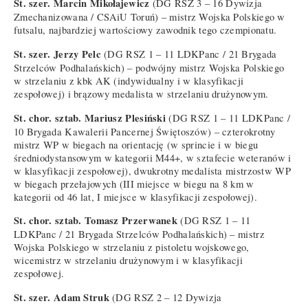
St. szer. Marcin Mikołajewicz
(DG RSZ 3 – 16 Dywizja
Zmechanizowana / CSAiU Toruń) – mistrz Wojska Polskiego w
futsalu, najbardziej wartościowy zawodnik tego czempionatu.
St. szer. Jerzy Pelc
(DG RSZ 1 – 11 LDKPanc / 21 Brygada
Strzelców Podhalańskich) – podwójny mistrz Wojska Polskiego
w strzelaniu z kbk AK (indywidualny i w klasyfikacji
zespołowej) i brązowy medalista w strzelaniu drużynowym.
St. chor. sztab. Mariusz Plesiński
(DG RSZ 1 – 11 LDKPanc /
10 Brygada Kawalerii Pancernej Świętoszów) – czterokrotny
mistrz WP w biegach na orientację (w sprincie i w biegu
średniodystansowym w kategorii M44+, w sztafecie weteranów i
w klasyfikacji zespołowej), dwukrotny medalista mistrzostw WP
w biegach przełajowych (III miejsce w biegu na 8 km w
kategorii od 46 lat, I miejsce w klasyfikacji zespołowej).
St. chor. sztab. Tomasz Przerwanek
(DG RSZ 1 – 11
LDKPanc / 21 Brygada Strzelców Podhalańskich) – mistrz
Wojska Polskiego w strzelaniu z pistoletu wojskowego,
wicemistrz w strzelaniu drużynowym i w klasyfikacji
zespołowej.
St. szer. Adam Struk
(DG RSZ 2 – 12 Dywizja