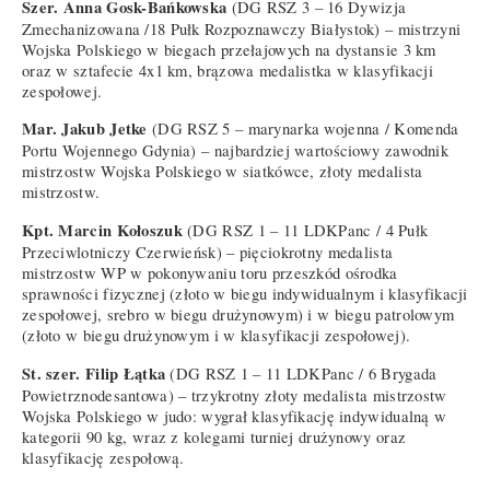
Szer. Anna Gosk-Bańkowska
(DG RSZ 3 – 16 Dywizja
Zmechanizowana /18 Pułk Rozpoznawczy Białystok) – mistrzyni
Wojska Polskiego w biegach przełajowych na dystansie 3 km
oraz w sztafecie 4x1 km, brązowa medalistka w klasyfikacji
zespołowej.
Mar. Jakub Jetke
(DG RSZ 5 – marynarka wojenna / Komenda
Portu Wojennego Gdynia) – najbardziej wartościowy zawodnik
mistrzostw Wojska Polskiego w siatkówce, złoty medalista
mistrzostw.
Kpt. Marcin Kołoszuk
(DG RSZ 1 – 11 LDKPanc / 4 Pułk
Przeciwlotniczy Czerwieńsk) – pięciokrotny medalista
mistrzostw WP w pokonywaniu toru przeszkód ośrodka
sprawności fizycznej (złoto w biegu indywidualnym i klasyfikacji
zespołowej, srebro w biegu drużynowym) i w biegu patrolowym
(złoto w biegu drużynowym i w klasyfikacji zespołowej).
St. szer. Filip Łątka
(DG RSZ 1 – 11 LDKPanc / 6 Brygada
Powietrznodesantowa) – trzykrotny złoty medalista mistrzostw
Wojska Polskiego w judo: wygrał klasyfikację indywidualną w
kategorii 90 kg, wraz z kolegami turniej drużynowy oraz
klasyfikację zespołową.