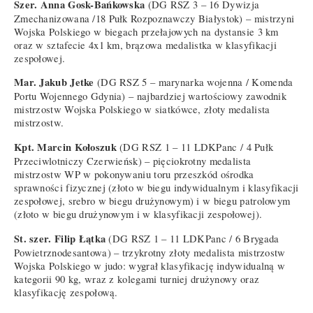
Szer. Anna Gosk-Bańkowska
(DG RSZ 3 – 16 Dywizja
Zmechanizowana /18 Pułk Rozpoznawczy Białystok) – mistrzyni
Wojska Polskiego w biegach przełajowych na dystansie 3 km
oraz w sztafecie 4x1 km, brązowa medalistka w klasyfikacji
zespołowej.
Mar. Jakub Jetke
(DG RSZ 5 – marynarka wojenna / Komenda
Portu Wojennego Gdynia) – najbardziej wartościowy zawodnik
mistrzostw Wojska Polskiego w siatkówce, złoty medalista
mistrzostw.
Kpt. Marcin Kołoszuk
(DG RSZ 1 – 11 LDKPanc / 4 Pułk
Przeciwlotniczy Czerwieńsk) – pięciokrotny medalista
mistrzostw WP w pokonywaniu toru przeszkód ośrodka
sprawności fizycznej (złoto w biegu indywidualnym i klasyfikacji
zespołowej, srebro w biegu drużynowym) i w biegu patrolowym
(złoto w biegu drużynowym i w klasyfikacji zespołowej).
St. szer. Filip Łątka
(DG RSZ 1 – 11 LDKPanc / 6 Brygada
Powietrznodesantowa) – trzykrotny złoty medalista mistrzostw
Wojska Polskiego w judo: wygrał klasyfikację indywidualną w
kategorii 90 kg, wraz z kolegami turniej drużynowy oraz
klasyfikację zespołową.