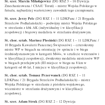
St. szer. Marcin Mikołajewicz
(DG RSZ 3 – 16 Dywizja
Zmechanizowana / CSAiU Toruń) – mistrz Wojska Polskiego w
futsalu, najbardziej wartościowy zawodnik tego czempionatu.
St. szer. Jerzy Pelc
(DG RSZ 1 – 11 LDKPanc / 21 Brygada
Strzelców Podhalańskich) – podwójny mistrz Wojska Polskiego
w strzelaniu z kbk AK (indywidualny i w klasyfikacji
zespołowej) i brązowy medalista w strzelaniu drużynowym.
St. chor. sztab. Mariusz Plesiński
(DG RSZ 1 – 11 LDKPanc /
10 Brygada Kawalerii Pancernej Świętoszów) – czterokrotny
mistrz WP w biegach na orientację (w sprincie i w biegu
średniodystansowym w kategorii M44+, w sztafecie weteranów i
w klasyfikacji zespołowej), dwukrotny medalista mistrzostw WP
w biegach przełajowych (III miejsce w biegu na 8 km w
kategorii od 46 lat, I miejsce w klasyfikacji zespołowej).
St. chor. sztab. Tomasz Przerwanek
(DG RSZ 1 – 11
LDKPanc / 21 Brygada Strzelców Podhalańskich) – mistrz
Wojska Polskiego w strzelaniu z pistoletu wojskowego,
wicemistrz w strzelaniu drużynowym i w klasyfikacji
zespołowej.
St. szer. Adam Struk
(DG RSZ 2 – 12 Dywizja