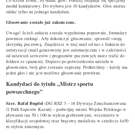
Co trzeba zrobić, by oddać głos? Poniżej znajduje się specjalny
moduł konkursowy. Do wyboru jest 10 kandydatów. Głos można
oddać tylko na jednego kandydata.
Głosowanie zostało już zakończone.
Uwaga! Jeżeli ankieta została wypełniona poprawnie, formularz
powinien zniknąć. Aby dokończyć głosowanie, sprawdź swoją
skrzynkę pocztową. Znajdziesz w niej mail od nas z linkiem do
autoryzacji (mail generowany jest automatycznie i w zależności
od ustawień serwerów i programów pocztowych może trafić do
folderu ze spamem). Dopiero po potwierdzeniu udziału w
głosowaniu, twój głos zostanie zapisany. Podkreślmy – każdy ma
jeden głos i nie jest możliwe głosowanie powtórne.
Kandydaci do tytułu „Mistrz sportu
powszechnego”
Szer. Rafał Bugdol
(DG RSZ 3 – 16 Dywizja Zmechanizowana
/2 Pułk Saperów Kazuń) – podwójny mistrz Wojska Polskiego w
pływaniu (na 50 i 100 m stylem grzbietowym), wicemistrz w
klasyfikacji zespołowej oraz brązowy medalista w sztafecie 4x50
m stylem zmiennym.