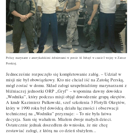
Polscy marynarze z amerykańskimi żołnierzami w porcie Al Jubayl w czasie I wojny w Zatoce
Perskiej.
Jednocześnie rozpoczęło się kompletowanie załóg. – Udział w
misji nie był obowiązkowy. Kto nie chciał iść na Zatokę Perską,
mógł zostać w domu. Skład załogi uzupełnialiśmy marynarzami z
bliźniaczej jednostki ORP „Gryf” – wspomina dawny dowódca
„Wodnika”, który podczas misji objął dowodzenie grupą okrętów.
A kmdr Kazimierz Pulkowski, szef szkolenia 3 Flotylli Okrętów,
który w 1990 roku był dowódcą działu łączności i obserwacji
technicznej na „Wodniku” przyznaje: – To nie była łatwa
decyzja. Sam się wahałem. Miałem dwoje małych dzieci.
Ostatecznie jednak doszedłem do wniosku, że nie chcę
zostawiać załogi, z którą na co dzień służyłem...