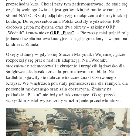
prozachodni kurs. Chciał przy tym zademonstrować, że staje się
częścią wolnego świata i jest gotów działać ramię w ramię z
siłami NATO. Rząd podjął decyzję o dołączeniu do antyirackiej
koalicji. Do reprezentowania Polski zostały wydzielone 100-
osobowa grupa medyczna oraz dwa okręty – szkolny ORP
„Wodnik” i ratowniczy
ORP „Piast”
. – Pierwszy miał pełnić rolę
jednostki szpitalno-ewakuacyjnej, drugi jego osłony – wspomina
kmdr rez. Żmuda.
Okręty stanęły w gdyńskiej Stoczni Marynarki Wojennej, gdzie
rozpoczęły się prace nad ich adaptacją. Na „Wodniku”
stoczniowcy zdemontowali uzbrojenie i urządzili lądowisko dla
śmigłowca. Jednostka została przemalowana na biało. Na
kadłubie pojawiły się dobrze widoczne znaki Czerwonego
Krzyża. We wnętrzach powstały pomieszczenia dla rannych, dla
personelu medycznego oraz sala operacyjna. Zmiany na
pokładzie „Piasta” nie były aż tak znaczące. Okręt przede
wszystkim został wyposażony w uzbrojenie przeciwlotnicze.