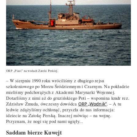
ORP „Piast” na wodach Zatoki Peskiej.
– W sierpniu 1990 roku wróciliśmy z długiego rejsu
szkoleniowego po Morzu Śródziemnym i Czarnym. Na pokładzie
mieliśmy podchorążych z Akademii Marynarki Wojennej.
Dotarliśmy z nimi aż do gruzińskiego Poti – wspomina kmdr rez.
Zdzisław Żmuda, ówczesny dowódca
ORP „Wodnik”
. – A tu
ledwie zdążyliśmy ochłonąć, przyszła do nas informacja:
idziecie na Zatokę Perską. Inaczej mówiąc – na wojnę.
Przyznam, że nogi się pod nami ugięły...
Saddam bierze Kuwejt