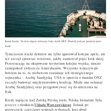
Kanał Sueski. Na dole zdjęcia widoczny biały dziób ORP „Wodnik podczas przejścia przez
kanał.
Tymczasem iracki dyktator nie tylko ignorował kolejne apele, ale
też zaczął sprawiać wrażenie, jakby zamierzał pójść krok dalej.
Przerzucając na okupowane terytorium kolejne wojska, mocno
zaniepokoił zwłaszcza Amerykanów. Wszystko wskazywało
bowiem na to, że niebawem zaatakuje ich strategicznego
sojusznika – Arabię Saudyjską. USA w oparciu o mandat ONZ
zaczęły budować międzynarodową koalicję. Miała ona osłaniać
Arabię Saudyjskiej oraz przygotowywać się do uderzenia na
Irak.
Kiedy napięcie nad Zatoką Perską rosło, Polska formalnie była
jeszcze członkiem
Układu Warszawskiego
. Jednak po
pierwszych, częściowo wolnych wyborach, kraj obrał