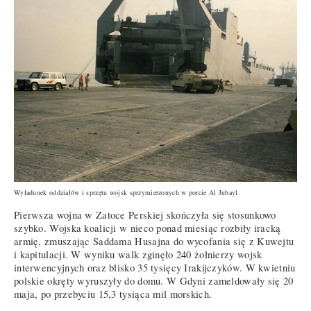
Wyładunek oddziałów i sprzętu wojsk sprzymierzonych w porcie Al Jubayl.
Pierwsza wojna w Zatoce Perskiej skończyła się stosunkowo
szybko. Wojska koalicji w nieco ponad miesiąc rozbiły iracką
armię, zmuszając Saddama Husajna do wycofania się z Kuwejtu
i kapitulacji. W wyniku walk zginęło 240 żołnierzy wojsk
interwencyjnych oraz blisko 35 tysięcy Irakijczyków. W kwietniu
polskie okręty wyruszyły do domu. W Gdyni zameldowały się 20
maja, po przebyciu 15,3 tysiąca mil morskich.