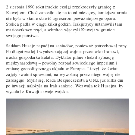
2 sierpnia 1990 roku irackie czołgi przekroczyły granicę z
Kuwejtem. Choć zanosiło się na to od miesięcy, tamtejsza armia
nie była w stanie stawić agresorom poważniejszego oporu.
Stolica padła w ciągu kilku godzin. Irakijczycy ustanowili tam
marionetkowy rząd, a wkrótce włączyli Kuwejt w granice
swojego państwa.
Saddam Husajn napadł na sąsiadów, ponieważ potrzebował ropy.
Po długotrwałej i wyniszczającej wojnie przeciwko Iranowi,
iracka gospodarka kulała. Dyktator pilnie śledził sytuację
międzynarodową – powolny rozpad sowieckiego imperium i
zmianę geopolitycznego układu w Europie. Liczył, że świat
zajęty swoimi sprawami, na wywołaną przez niego wojnę nie
zareaguje. Mylił się. Rada Bezpieczeństwa ONZ już kilka dni
po inwazji nałożyła na Irak sankcje. Wezwała też Husajna, by
wycofał z Kuwejtu swoje wojska.