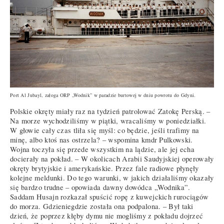
Port Al Jubayl, załoga ORP „Wodnik” w paradzie burtowej w dniu powrotu do Gdyni.
Polskie okręty miały raz na tydzień patrolować Zatokę Perską. –
Na morze wychodziliśmy w piątki, wracaliśmy w poniedziałki.
W głowie cały czas tliła się myśl: co będzie, jeśli trafimy na
minę, albo ktoś nas ostrzela? – wspomina kmdr Pulkowski.
Wojna toczyła się przede wszystkim na lądzie, ale jej echa
docierały na pokład. – W okolicach Arabii Saudyjskiej operowały
okręty brytyjskie i amerykańskie. Przez fale radiowe płynęły
kolejne meldunki. Do tego warunki, w jakich działaliśmy okazały
się bardzo trudne – opowiada dawny dowódca „Wodnika”.
Saddam Husajn rozkazał spuścić ropę z kuwejckich rurociągów
do morza. Gdzieniegdzie została ona podpalona. – Był taki
dzień, że poprzez kłęby dymu nie mogliśmy z pokładu dojrzeć