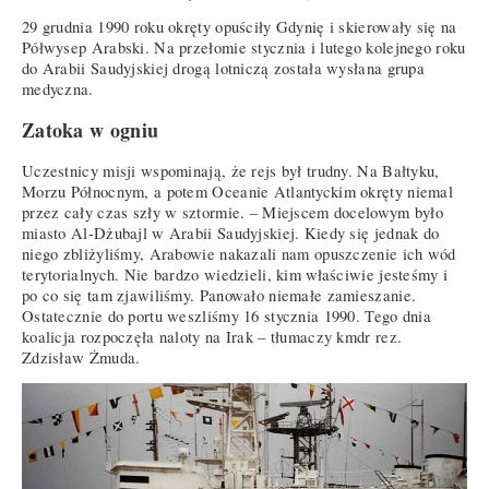
29 grudnia 1990 roku okręty opuściły Gdynię i skierowały się na
Półwysep Arabski. Na przełomie stycznia i lutego kolejnego roku
do Arabii Saudyjskiej drogą lotniczą została wysłana grupa
medyczna.
Zatoka w ogniu
Uczestnicy misji wspominają, że rejs był trudny. Na Bałtyku,
Morzu Północnym, a potem Oceanie Atlantyckim okręty niemal
przez cały czas szły w sztormie. – Miejscem docelowym było
miasto Al-Dżubajl w Arabii Saudyjskiej. Kiedy się jednak do
niego zbliżyliśmy, Arabowie nakazali nam opuszczenie ich wód
terytorialnych. Nie bardzo wiedzieli, kim właściwie jesteśmy i
po co się tam zjawiliśmy. Panowało niemałe zamieszanie.
Ostatecznie do portu weszliśmy 16 stycznia 1990. Tego dnia
koalicja rozpoczęła naloty na Irak – tłumaczy kmdr rez.
Zdzisław Żmuda.