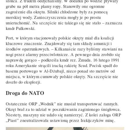
słońca. Z trudem oddychaliśmy. W dodatku po wodzie pływały
grube na pół metra plamy ropy. Stanowiły one ogromne
zagrożenie dla okrętu. Silniki chłodzone były za pomocą
morskiej wody. Zanieczyszczenia mogły je po prostu
unieruchomić. Na szczęście nic takiego się nie stało – zaznacza
kmdr Pulkowski.
Port, w którym stacjonowały polskie okręty miał dla koalicji
kluczowe znaczenie. Znajdowały się tam składy amunicji i
środków opatrunkowych. – Kilkanaście razy byliśmy stawiani na
nogi przez alarmy przeciwlotnicze. A pewnego dnia zrobiło się
naprawdę gorąco – podkreśla kmdr rez. Żmuda. 16 lutego 1991
roku Amerykanie strącili iracką rakietę Scud. Pocisk spadł do
basenu portowego w Al-Dżubajl, nieco ponad sto metrów od
miejsca, w którym cumowały polskie okręty. Na szczęście nie
doszło do eksplozji.
Droga do NATO
Ostatecznie ORP „Wodnik” nie musiał transportować rannych.
Okręt brał za to udział w poszukiwaniu zaginionego śmigłowca.
Niestety, maszyny nie udało się namierzyć. Z kolei załoga ORP
„Piast” zneutralizowała ustawioną przez Irakijczyków minę.