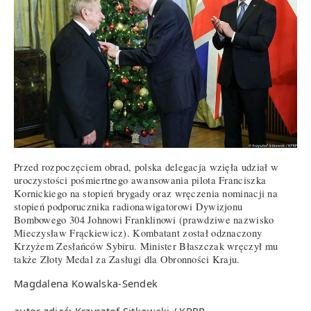
Przed rozpoczęciem obrad, polska delegacja wzięła udział w
uroczystości pośmiertnego awansowania pilota Franciszka
Kornickiego na stopień brygady oraz wręczenia nominacji na
stopień podporucznika radionawigatorowi Dywizjonu
Bombowego 304 Johnowi Franklinowi (prawdziwe nazwisko
Mieczysław Frąckiewicz). Kombatant został odznaczony
Krzyżem Zesłańców Sybiru. Minister Błaszczak wręczył mu
także Złoty Medal za Zasługi dla Obronności Kraju.
Magdalena Kowalska-Sendek