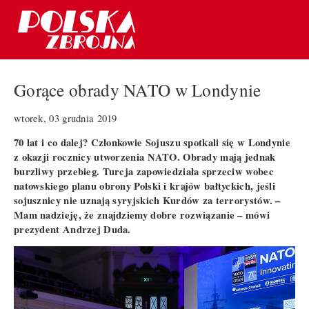
Gorące obrady NATO w Londynie
wtorek, 03 grudnia 2019
70 lat i co dalej? Członkowie Sojuszu spotkali się w Londynie
z okazji rocznicy utworzenia NATO. Obrady mają jednak
burzliwy przebieg. Turcja zapowiedziała sprzeciw wobec
natowskiego planu obrony Polski i krajów bałtyckich, jeśli
sojusznicy nie uznają syryjskich Kurdów za terrorystów. –
Mam nadzieję, że znajdziemy dobre rozwiązanie – mówi
prezydent Andrzej Duda.