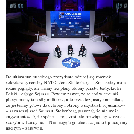
Do ultimatum tureckiego prezydenta odniósł się również
sekretarz generalny NATO, Jens Stoltenberg. – Sojusznicy mają
różne poglądy, ale mamy też plany obrony państw bałtyckich i
Polski i całego Sojuszu. Powiem nawet, że to coś więcej niż
plany: mamy tam siły militarne, a to przecież jasny komunikat,
że jesteśmy gotowi do ochrony i obrony wszystkich sojuszników
– zaznaczył szef Sojuszu. Stoltenberg przyznał, że nie może
zagwarantować, że spór z Turcją zostanie rozwiązany w czasie
szczytu w Londynie. – Nie mogę tego obiecać, jednak pracujemy
nad tym – zapewnił.