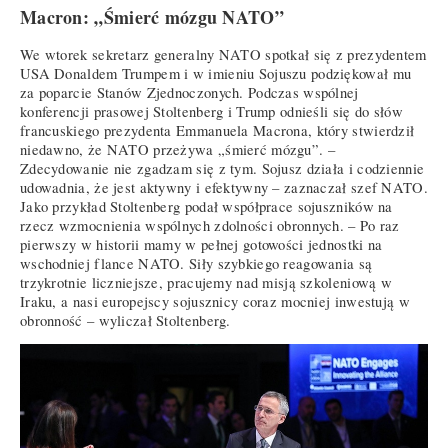
Macron: „Śmierć mózgu NATO”
We wtorek sekretarz generalny NATO spotkał się z prezydentem
USA Donaldem Trumpem i w imieniu Sojuszu podziękował mu
za poparcie Stanów Zjednoczonych. Podczas wspólnej
konferencji prasowej Stoltenberg i Trump odnieśli się do słów
francuskiego prezydenta Emmanuela Macrona, który stwierdził
niedawno, że NATO przeżywa „śmierć mózgu”. –
Zdecydowanie nie zgadzam się z tym. Sojusz działa i codziennie
udowadnia, że jest aktywny i efektywny – zaznaczał szef NATO.
Jako przykład Stoltenberg podał współprace sojuszników na
rzecz wzmocnienia wspólnych zdolności obronnych. – Po raz
pierwszy w historii mamy w pełnej gotowości jednostki na
wschodniej flance NATO. Siły szybkiego reagowania są
trzykrotnie liczniejsze, pracujemy nad misją szkoleniową w
Iraku, a nasi europejscy sojusznicy coraz mocniej inwestują w
obronność – wyliczał Stoltenberg.