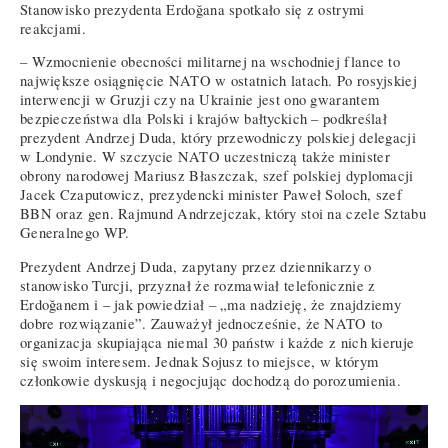
Stanowisko prezydenta Erdoğana spotkało się z ostrymi
reakcjami.
– Wzmocnienie obecności militarnej na wschodniej flance to
największe osiągnięcie NATO w ostatnich latach. Po rosyjskiej
interwencji w Gruzji czy na Ukrainie jest ono gwarantem
bezpieczeństwa dla Polski i krajów bałtyckich – podkreślał
prezydent Andrzej Duda, który przewodniczy polskiej delegacji
w Londynie. W szczycie NATO uczestniczą także minister
obrony narodowej Mariusz Błaszczak, szef polskiej dyplomacji
Jacek Czaputowicz, prezydencki minister Paweł Soloch, szef
BBN oraz gen. Rajmund Andrzejczak, który stoi na czele Sztabu
Generalnego WP.
Prezydent Andrzej Duda, zapytany przez dziennikarzy o
stanowisko Turcji, przyznał że rozmawiał telefonicznie z
Erdoğanem i – jak powiedział – „ma nadzieję, że znajdziemy
dobre rozwiązanie”. Zauważył jednocześnie, że NATO to
organizacja skupiająca niemal 30 państw i każde z nich kieruje
się swoim interesem. Jednak Sojusz to miejsce, w którym
członkowie dyskusją i negocjując dochodzą do porozumienia.