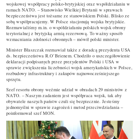
wojskowej współpracy polsko-brytyjskiej oraz współdziałaniu w
ramach NATO. – Stanowisko Wielkiej Brytanii w sprawach
bezpieczeństwa jest tożsame ze stanowiskiem Polski. Blisko ze
sobą współpracujemy. W Polsce stacjonują wojska brytyjskie.
Rozmawialiśmy m.in. o współdziałaniu polskich wojsk obrony
terytorialnej z brytyjską armią rezerwową. To ważny sposób
wzmacniania zdolności obronnych – mówił polski minister.
Minister Błaszczak rozmawiał także z doradcą prezydenta USA
ds. bezpieczeństwa R.O’Brienem. Chodziło o uszczegółowienie
deklaracji podpisanych przez prezydentów Polski i USA w
sprawie zwiększenia liczebności wojsk amerykańskich w Polsce,
rozbudowy infrastruktury i zakupów najnowocześniejszego
sprzętu.
Szef resortu obrony weźmie udział w obradach 29 ministrów z
NATO. – Naszym zadaniem jest współpraca wojsk, tak aby
obywatele naszych państw czuli się bezpiecznie. Jesteśmy
jednomyślni w sprawie zagrożeń i metod przeciwdziałania –
poinformował szef MON.