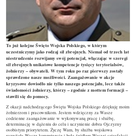
To już kolejne Święto Wojska Polskiego, w którym
uczestniczymy jako rodzaj sił zbrojnych. Niemal od trzech lat
niestrudzenie rozwijamy swój potencjał, włączając w szeregi
sił zbrojnych unikatowe kompetencje tysięcy terytorialsów,
żołnierzy – obywateli. W tym roku po raz pierwszy zostały
sprawdzone nasze możliwości. Zaangażowanie w akcje
kryzysowe dowiodło nie tylko naszego potencjału, lecz także
świadomości żołnierzy, którzy – zgodnie z mottem formacji –
stawili się do pomocy.
Z okazji nadchodzącego Święta Wojska Polskiego dziękuję moim
żołnierzom i pracownikom. Jestem wdzięczny za Wasze
codzienne zaangażowanie w wykonywaną pracę i służbę,
determinację w dążeniu do celu i uczynienie dobra Ojczyzny
osobistym priorytetem. Życzę Wam, by służba wojskowa
rozwijała Wasze kompetencje i była źródłem Waszej satysfakcji.