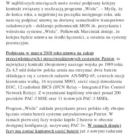
W najbliższych miesiącach może zostać podpisany kolejny
kontrakt związany z realizacją programu „Wisła”. – Myślę, że
do końca roku, a najpóźniej na początku następnego roku, uda
nam się podpisać umowę na dostawę samochodów transportowo
załadowczych – deklaruje pełnomocnik MON ds. pozyskania i
wdrożenia systemu „Wisła”. Pułkownik Marciniak dodaje, że
kolejna będzie umowa na środki łączności, a ostatnia na systemy
pozoracyjne.
Podpisana w marcu 2018 roku umowa na zakup
przeciwlotniczych i przeciwrakietowych zestawów Patriot
, to
największy kontrakt zbrojeniowy naszego wojska po 1989 roku.
Za 4,5 mld dolarów polska armia ma otrzymać dwie baterie
składające się z czterech radarów AN/MPQ-65, czterech stacji
kierowania walką, 16 wyrzutni M903, sześć stacji dowodzenia
EOC, 12 radiolinii IBCS (IFCN Relay – Integrated Fire Control
Network Relay). Z wyrzutniami kupiliśmy również ponad 200
pocisków PAC-3 MSE oraz 11 testowych PAC-3 MSEk.
Program „Wisła” zakłada pozyskanie przez polskie siły zbrojne
łącznie ośmiu baterii systemu antyrakietowego Patriot. W
ramach pierwszej fazy wojsko kupiło 2 baterie w obecnie
dostępnej konfiguracji, nazywanej PAC 3+.
W ramach drugiej
fazy ma zostać kupionych sześć baterii
już z nowymi radarami