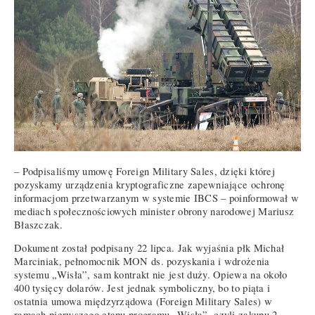
– Podpisaliśmy umowę Foreign Military Sales, dzięki której
pozyskamy urządzenia kryptograficzne zapewniające ochronę
informacjom przetwarzanym w systemie IBCS – poinformował w
mediach społecznościowych minister obrony narodowej Mariusz
Błaszczak.
Dokument został podpisany 22 lipca. Jak wyjaśnia płk Michał
Marciniak, pełnomocnik MON ds. pozyskania i wdrożenia
systemu „Wisła”, sam kontrakt nie jest duży. Opiewa na około
400 tysięcy dolarów. Jest jednak symboliczny, bo to piąta i
ostatnia umowa międzyrządowa (Foreign Military Sales) w
ramach pierwszego etapu programu „Wisła”, czyli zakupu 2