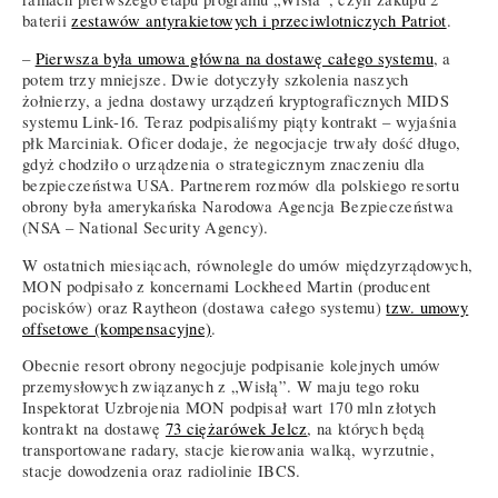
baterii
zestawów antyrakietowych i przeciwlotniczych Patriot
.
–
Pierwsza była umowa główna na dostawę całego systemu
, a
potem trzy mniejsze. Dwie dotyczyły szkolenia naszych
żołnierzy, a jedna dostawy urządzeń kryptograficznych MIDS
systemu Link-16. Teraz podpisaliśmy piąty kontrakt – wyjaśnia
płk Marciniak. Oficer dodaje, że negocjacje trwały dość długo,
gdyż chodziło o urządzenia o strategicznym znaczeniu dla
bezpieczeństwa USA. Partnerem rozmów dla polskiego resortu
obrony była amerykańska Narodowa Agencja Bezpieczeństwa
(NSA – National Security Agency).
W ostatnich miesiącach, równolegle do umów międzyrządowych,
MON podpisało z koncernami Lockheed Martin (producent
pocisków) oraz Raytheon (dostawa całego systemu)
tzw. umowy
offsetowe (kompensacyjne)
.
Obecnie resort obrony negocjuje podpisanie kolejnych umów
przemysłowych związanych z „Wisłą”. W maju tego roku
Inspektorat Uzbrojenia MON podpisał wart 170 mln złotych
kontrakt na dostawę
73 ciężarówek Jelcz
, na których będą
transportowane radary, stacje kierowania walką, wyrzutnie,
stacje dowodzenia oraz radiolinie IBCS.