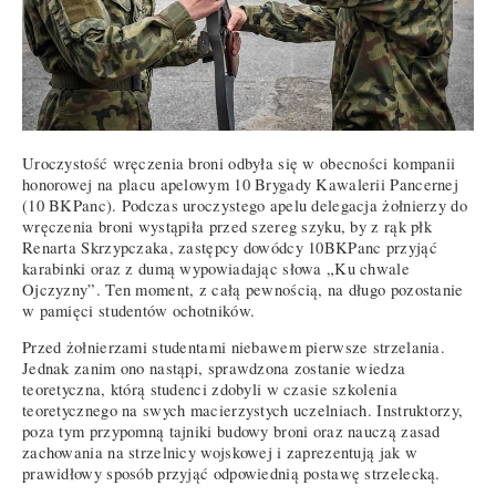
Uroczystość wręczenia broni odbyła się w obecności kompanii
honorowej na placu apelowym 10 Brygady Kawalerii Pancernej
(10 BKPanc). Podczas uroczystego apelu delegacja żołnierzy do
wręczenia broni wystąpiła przed szereg szyku, by z rąk płk
Renarta Skrzypczaka, zastępcy dowódcy 10BKPanc przyjąć
karabinki oraz z dumą wypowiadając słowa „Ku chwale
Ojczyzny”. Ten moment, z całą pewnością, na długo pozostanie
w pamięci studentów ochotników.
Przed żołnierzami studentami niebawem pierwsze strzelania.
Jednak zanim ono nastąpi, sprawdzona zostanie wiedza
teoretyczna, którą studenci zdobyli w czasie szkolenia
teoretycznego na swych macierzystych uczelniach. Instruktorzy,
poza tym przypomną tajniki budowy broni oraz nauczą zasad
zachowania na strzelnicy wojskowej i zaprezentują jak w
prawidłowy sposób przyjąć odpowiednią postawę strzelecką.