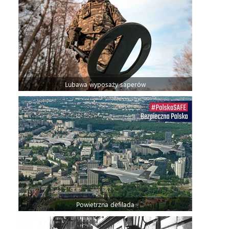
Lubawa wyposaży saperów
Powietrzna defilada