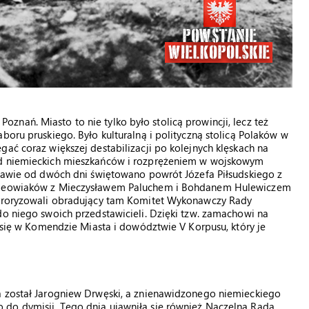
nań. Miasto to nie tylko było stolicą prowincji, lecz też
boru pruskiego. Było kulturalną i polityczną stolicą Polaków w
ać coraz większej destabilizacji po kolejnych klęskach na
ód niemieckich mieszkańców i rozprężeniem w wojskowym
szawie od dwóch dni świętowano powrót Józefa Piłsudskiego z
pa peowiaków z Mieczysławem Paluchem i Bohdanem Hulewiczem
terroryzowali obradujący tam Komitet Wykonawczy Rady
do niego swoich przedstawicieli. Dzięki tzw. zamachowi na
e się w Komendzie Miasta i dowództwie V Korpusu, który je
a został Jarogniew Drwęski, a znienawidzonego niemieckiego
 do dymisji. Tego dnia ujawniła się również Naczelna Rada