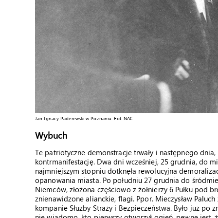
Jan Ignacy Paderewski w Poznaniu. Fot. NAC
Wybuch
Te patriotyczne demonstracje trwały i następnego dnia,
kontrmanifestację. Dwa dni wcześniej, 25 grudnia, do m
najmniejszym stopniu dotknęła rewolucyjna demoralizac
opanowania miasta. Po południu 27 grudnia do śródmieś
Niemców, złożona częściowo z żołnierzy 6 Pułku pod bro
znienawidzone alianckie, flagi. Ppor. Mieczysław Paluc
kompanie Służby Straży i Bezpieczeństwa. Było już po z
nie wiadomo, kto pierwszy otworzył ogień, pewne jest, 