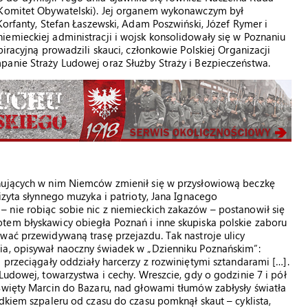
 Komitet Obywatelski). Jej organem wykonawczym był
Korfanty, Stefan Łaszewski, Adam Poszwiński, Józef Rymer i
emieckiej administracji i wojsk konsolidowały się w Poznaniu
iracyjną prowadzili skauci, członkowie Polskiej Organizacji
panie Straży Ludowej oraz Służby Straży i Bezpieczeństwa.
onujących w nim Niemców zmienił się w przysłowiową beczkę
izyta słynnego muzyka i patrioty, Jana Ignacego
 nie robiąc sobie nic z niemieckich zakazów – postanowił się
tem błyskawicy obiegła Poznań i inne skupiska polskie zaboru
wać przewidywaną trasę przejazdu. Tak nastroje ulicy
ia, opisywał naoczny świadek w „Dzienniku Poznańskim”:
 przeciągały oddziały harcerzy z rozwiniętymi sztandarami […].
Ludowej, towarzystwa i cechy. Wreszcie, gdy o godzinie 7 i pół
Święty Marcin do Bazaru, nad głowami tłumów zabłysły światła
dkiem szpaleru od czasu do czasu pomknął skaut – cyklista,