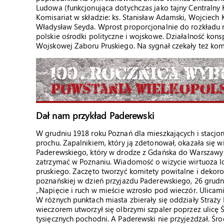
Ludowa (funkcjonująca dotychczas jako tajny Centralny
Komisariat w składzie: ks. Stanisław Adamski, Wojciech 
Władysław Seyda. Wprost proporcjonalnie do rozkładu ni
polskie ośrodki polityczne i wojskowe. Działalność konsp
Wojskowej Zaboru Pruskiego. Na sygnał czekały też kom
Dał nam przykład Paderewski
W grudniu 1918 roku Poznań dla mieszkających i stacj
prochu. Zapalnikiem, który ją zdetonował, okazała się w
Paderewskiego, który w drodze z Gdańska do Warszawy –
zatrzymać w Poznaniu. Wiadomość o wizycie wirtuoza lo
pruskiego. Zaczęto tworzyć komitety powitalne i dekoro
poznańskiej w dzień przyjazdu Paderewskiego, 26 grudn
„Napięcie i ruch w mieście wzrosło pod wieczór. Ulicami
W różnych punktach miasta zbierały się oddziały Straży 
wieczorem utworzył się olbrzymi szpaler poprzez ulicę 
tysięcznych pochodni. A Paderewski nie przyjeżdżał. Śro