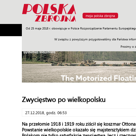
moja polska zbrojna
Od 25 maja 2018 r. obowiązuje w Polsce Rozporządzenie Parlamentu Europejskieg
Armia
Poligon
Sprzęt
Misje
Polityka
Prawo
W związku z powyższym przygotowaliśmy dla Państwa inform
Prosimy o 
Zwycięstwo po wielkopolsku
27.12.2018, godz. 06:53
Na przełomie 1918 i 1919 roku ziścił się koszmar Otton
Powstanie wielkopolskie okazało się majstersztykiem dzia
Polakom nie tylko satysfakcję zwycięstwa, lecz i rzeczyw