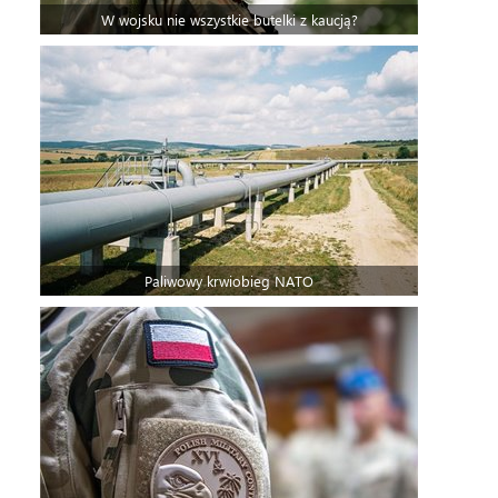
W wojsku nie wszystkie butelki z kaucją?
Paliwowy krwiobieg NATO