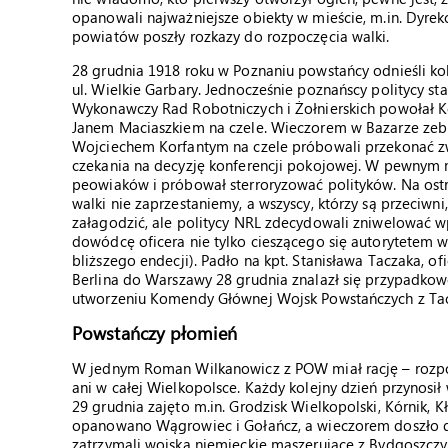
opanowali najważniejsze obiekty w mieście, m.in. Dyrek
powiatów poszły rozkazy do rozpoczęcia walki.
28 grudnia 1918 roku w Poznaniu powstańcy odnieśli kol
ul. Wielkie Garbary. Jednocześnie poznańscy politycy st
Wykonawczy Rad Robotniczych i Żołnierskich powołał K
Janem Maciaszkiem na czele. Wieczorem w Bazarze zebr
Wojciechem Korfantym na czele próbowali przekonać z
czekania na decyzję konferencji pokojowej. W pewnym
peowiaków i próbował sterroryzować polityków. Na ost
walki nie zaprzestaniemy, a wszyscy, którzy są przeciwni
załagodzić, ale politycy NRL zdecydowali zniwelować
dowódcę oficera nie tylko cieszącego się autorytetem w
bliższego endecji). Padło na kpt. Stanisława Taczaka, o
Berlina do Warszawy 28 grudnia znalazł się przypadkow
utworzeniu Komendy Głównej Wojsk Powstańczych z Ta
Powstańczy płomień
W jednym Roman Wilkanowicz z POW miał rację – rozpoc
ani w całej Wielkopolsce. Każdy kolejny dzień przynosił
29 grudnia zajęto m.in. Grodzisk Wielkopolski, Kórnik,
opanowano Wągrowiec i Gołańcz, a wieczorem doszło d
zatrzymali wojska niemieckie maszerujące z Bydgoszczy 