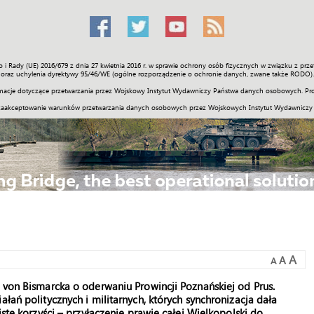
o i Rady (UE) 2016/679 z dnia 27 kwietnia 2016 r. w sprawie ochrony osób fizycznych w związku z 
Świat
Społeczność
Sport
Historia
Galerie
Wideo
ENGLI
oraz uchylenia dyrektywy 95/46/WE (ogólne rozporządzenie o ochronie danych, zwane także RODO).
acje dotyczące przetwarzania przez Wojskowy Instytut Wydawniczy Państwa danych osobowych. Pro
zaakceptowanie warunków przetwarzania danych osobowych przez Wojskowych Instytut Wydawniczy
A
A
A
a von Bismarcka o oderwaniu Prowincji Poznańskiej od Prus.
łań politycznych i militarnych, których synchronizacja dała
iste korzyści – przyłączenie prawie całej Wielkopolski do