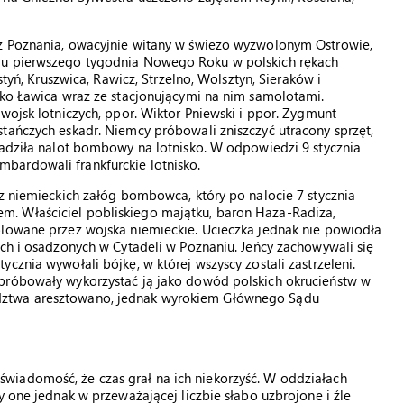
 z Poznania, owacyjnie witany w świeżo wyzwolonym Ostrowie,
gu pierwszego tygodnia Nowego Roku w polskich rękach
styń, Kruszwica, Rawicz, Strzelno, Wolsztyn, Sieraków i
sko Ławica wraz ze stacjonującymi na nim samolotami.
wojsk lotniczych, ppor. Wiktor Pniewski i ppor. Zygmunt
tańczych eskadr. Niemcy próbowali zniszczyć utracony sprzęt,
wadziła nalot bombowy na lotnisko. W odpowiedzi 9 stycznia
bardowali frankfurckie lotnisko.
 z niemieckich załóg bombowca, który po nalocie 7 stycznia
. Właściciel pobliskiego majątku, baron Haza-Radiza,
olowane przez wojska niemieckie. Ucieczka jednak nie powiodła
ych i osadzonych w Cytadeli w Poznaniu. Jeńcy zachowywali się
cznia wywołali bójkę, w której wszyscy zostali zastrzeleni.
próbowały wykorzystać ją jako dowód polskich okrucieństw w
dztwa aresztowano, jednak wyrokiem Głównego Sądu
wiadomość, że czas grał na ich niekorzyść. W oddziałach
y one jednak w przeważającej liczbie słabo uzbrojone i źle