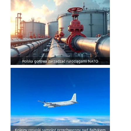
Polska gotowa zarządzać rurociągami NATO
Kolejny rosyjski samolot przechwycony nad Bałtykiem