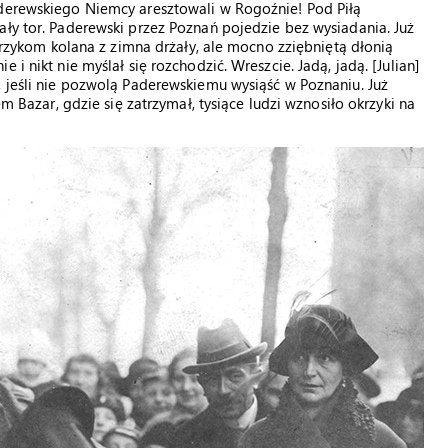
aderewskiego Niemcy aresztowali w Rogoźnie! Pod Piłą
ały tor. Paderewski przez Poznań pojedzie bez wysiadania. Już
cerzykom kolana z zimna drżały, ale mocno zziębniętą dłonią
i nikt nie myślał się rozchodzić. Wreszcie. Jadą, jadą. [Julian]
, jeśli nie pozwolą Paderewskiemu wysiąść w Poznaniu. Już
em Bazar, gdzie się zatrzymał, tysiące ludzi wznosiło okrzyki na