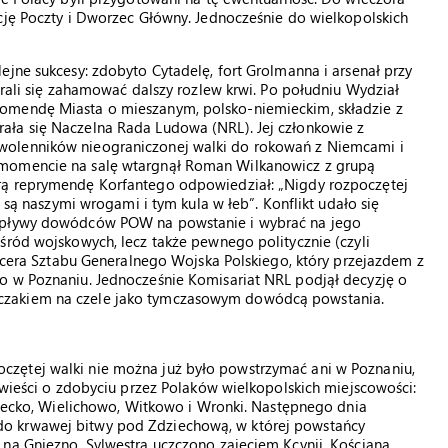
cję Poczty i Dworzec Główny. Jednocześnie do wielkopolskich
ejne sukcesy: zdobyto Cytadelę, fort Grolmanna i arsenał przy
arali się zahamować dalszy rozlew krwi. Po południu Wydział
omendę Miasta o mieszanym, polsko-niemieckim, składzie z
ała się Naczelna Rada Ludowa (NRL). Jej członkowie z
wolenników nieograniczonej walki do rokowań z Niemcami i
 momencie na salę wtargnął Roman Wilkanowicz z grupą
rą reprymendę Korfantego odpowiedział: „Nigdy rozpoczętej
, są naszymi wrogami i tym kula w łeb”. Konflikt udało się
 wpływy dowódców POW na powstanie i wybrać na jego
śród wojskowych, lecz także pewnego politycznie (czyli
ficera Sztabu Generalnego Wojska Polskiego, który przejazdem z
o w Poznaniu. Jednocześnie Komisariat NRL podjął decyzję o
czakiem na czele jako tymczasowym dowódcą powstania.
zętej walki nie można już było powstrzymać ani w Poznaniu,
 wieści o zdobyciu przez Polaków wielkopolskich miejscowości:
 Kłecko, Wielichowo, Witkowo i Wronki. Następnego dnia
o krwawej bitwy pod Zdziechową, w której powstańcy
na Gniezno. Sylwestra uczczono zajęciem Kcynii, Kościana,