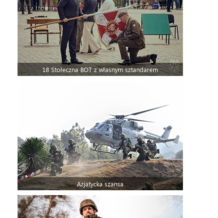
18 Stołeczna BOT z własnym sztandarem
Azjatycka szansa