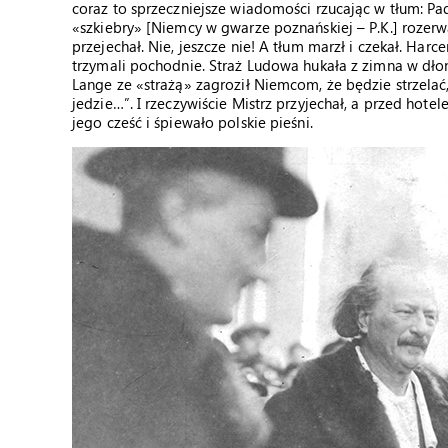
coraz to sprzeczniejsze wiadomości rzucając w tłum: P
«szkiebry» [Niemcy w gwarze poznańskiej – P.K.] rozerw
przejechał. Nie, jeszcze nie! A tłum marzł i czekał. Har
trzymali pochodnie. Straż Ludowa hukała z zimna w dłonie 
Lange ze «strażą» zagroził Niemcom, że będzie strzelać
jedzie…”. I rzeczywiście Mistrz przyjechał, a przed hotel
jego cześć i śpiewało polskie pieśni.