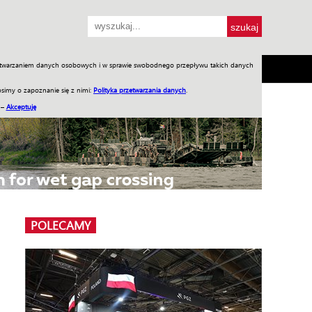
przetwarzaniem danych osobowych i w sprawie swobodnego przepływu takich danych
SH
SKLEP
Jednodniówki
Praca w WIW
simy o zapoznanie się z nimi:
Polityka przetwarzania danych
.
 –
Akceptuję
POLECAMY