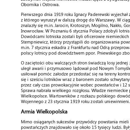
Obornika i Ostrowa.
Pierwszego dnia 1919 roku Ignacy Paderewski wyjechał
z którego wyruszył w dalszą drogę do Warszawy. W cią
znalazły się m.in. Jarocin, Krotoszyn, Mogilno, Nakło, Go
Inowrocław. W Poznaniu 6 stycznia Polacy zdobyli lotni
Dowódcami lotniska zostali byli oficerowie niemieckich 
Stempniewicz, którzy przystąpili do organizowania pows
m.in. 7 stycznia eskadra z Frankfurtu nad Odrą przepro
polscy lotnicy pod dowództwem ppor. Pniewskiego zbom
O zaciętości obu walczących stron świadczą losy jednej
uległ awarii i przymusowo lądował pod Nowym Tomyślem
usiłował pomóc załodze przedostać się na tereny kontr
się i sześciu lotników wraz z baronem zostało schwytan
przez cały czas prowokacyjnie wobec powstańców i 12 sty
Sprawa nabrała wielkiego rozgłosu. Władze niemieckie 
Wielkopolsce. Wartowników z rozkazu polskiego dowó
Wojennego z 23 stycznia 1919 roku zostali uniewinnieni.
Armia Wielkopolska
Mimo osiąganych sukcesów przywódcy powstania mieli ś
powstańczych znajdowało się około 15 tysięcy ludzi. Był