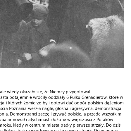
 ale wtedy okazało się, że Niemcy przygotowali
iasta potajemnie wróciły oddziały 6 Pułku Grenadierów, które w
ja i których żołnierze byli gotowi dać odpór polskim dążeniom
cia Poznania weszła nagle, głośna i agresywna, demonstracja
nią. Demonstranci zaczęli zrywać polskie, a przede wszystkim
h zaalarmował natychmiast złożone w większości z Polaków
mroku, kiedy w centrum miasta padły pierwsze strzały. Do dziś
że Polacy byli przygotowani na tę ewentualność. Do wieczora