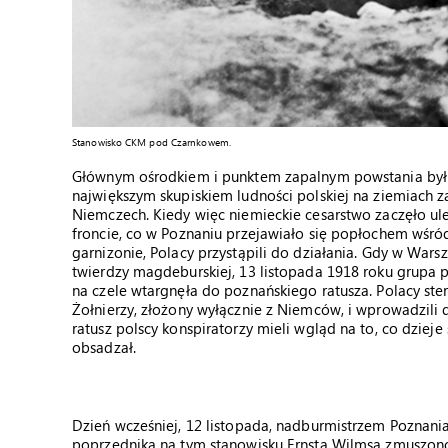
Stanowisko CKM pod Czarnkowem.
Głównym ośrodkiem i punktem zapalnym powstania był Poz
największym skupiskiem ludności polskiej na ziemiach za
Niemczech. Kiedy więc niemieckie cesarstwo zaczęło uleg
froncie, co w Poznaniu przejawiało się popłochem wśr
garnizonie, Polacy przystąpili do działania. Gdy w War
twierdzy magdeburskiej, 13 listopada 1918 roku gru
na czele wtargnęła do poznańskiego ratusza. Polacy s
Żołnierzy, złożony wyłącznie z Niemców, i wprowadzili 
ratusz polscy konspiratorzy mieli wgląd na to, co dziej
obsadzał.
Dzień wcześniej, 12 listopada, nadburmistrzem Poznani
poprzednika na tym stanowisku Ernsta Wilmsa zmuszono