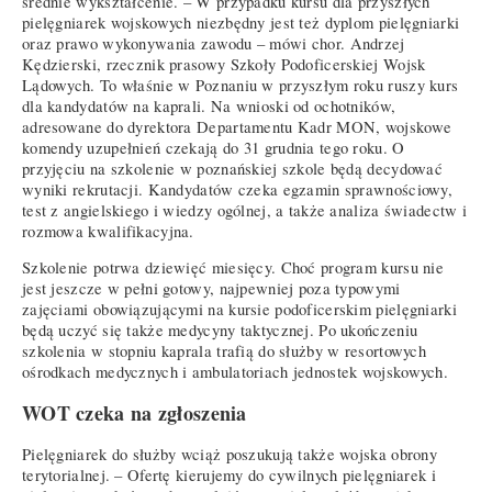
średnie wykształcenie. – W przypadku kursu dla przyszłych
pielęgniarek wojskowych niezbędny jest też dyplom pielęgniarki
oraz prawo wykonywania zawodu – mówi chor. Andrzej
Kędzierski, rzecznik prasowy Szkoły Podoficerskiej Wojsk
Lądowych. To właśnie w Poznaniu w przyszłym roku ruszy kurs
dla kandydatów na kaprali. Na wnioski od ochotników,
adresowane do dyrektora Departamentu Kadr MON, wojskowe
komendy uzupełnień czekają do 31 grudnia tego roku. O
przyjęciu na szkolenie w poznańskiej szkole będą decydować
wyniki rekrutacji. Kandydatów czeka egzamin sprawnościowy,
test z angielskiego i wiedzy ogólnej, a także analiza świadectw i
rozmowa kwalifikacyjna.
Szkolenie potrwa dziewięć miesięcy. Choć program kursu nie
jest jeszcze w pełni gotowy, najpewniej poza typowymi
zajęciami obowiązującymi na kursie podoficerskim pielęgniarki
będą uczyć się także medycyny taktycznej. Po ukończeniu
szkolenia w stopniu kaprala trafią do służby w resortowych
ośrodkach medycznych i ambulatoriach jednostek wojskowych.
WOT czeka na zgłoszenia
Pielęgniarek do służby wciąż poszukują także wojska obrony
terytorialnej. – Ofertę kierujemy do cywilnych pielęgniarek i