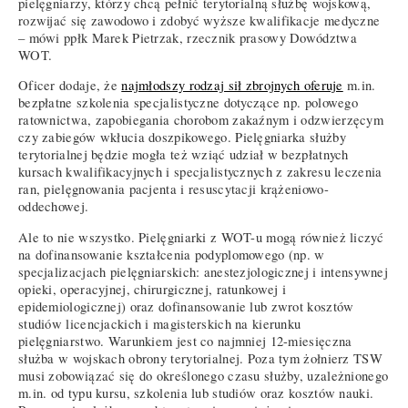
pielęgniarzy, którzy chcą pełnić terytorialną służbę wojskową,
rozwijać się zawodowo i zdobyć wyższe kwalifikacje medyczne
– mówi ppłk Marek Pietrzak, rzecznik prasowy Dowództwa
WOT.
Oficer dodaje, że
najmłodszy rodzaj sił zbrojnych oferuje
m.in.
bezpłatne szkolenia specjalistyczne dotyczące np. polowego
ratownictwa, zapobiegania chorobom zakaźnym i odzwierzęcym
czy zabiegów wkłucia doszpikowego. Pielęgniarka służby
terytorialnej będzie mogła też wziąć udział w bezpłatnych
kursach kwalifikacyjnych i specjalistycznych z zakresu leczenia
ran, pielęgnowania pacjenta i resuscytacji krążeniowo-
oddechowej.
Ale to nie wszystko. Pielęgniarki z WOT-u mogą również liczyć
na dofinansowanie kształcenia podyplomowego (np. w
specjalizacjach pielęgniarskich: anestezjologicznej i intensywnej
opieki, operacyjnej, chirurgicznej, ratunkowej i
epidemiologicznej) oraz dofinansowanie lub zwrot kosztów
studiów licencjackich i magisterskich na kierunku
pielęgniarstwo. Warunkiem jest co najmniej 12-miesięczna
służba w wojskach obrony terytorialnej. Poza tym żołnierz TSW
musi zobowiązać się do określonego czasu służby, uzależnionego
m.in. od typu kursu, szkolenia lub studiów oraz kosztów nauki.