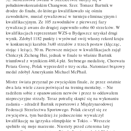
południowokoreańskim Changwon. Szer. Tomasz Bartnik w
drodze do finału, do którego kwalifikowało się ośmiu
zawodników, musiał rywalizować w turnieju eliminacyjnym i
kwalifikacyjnym. Ze 105 zawodników z pierwszej fazy
rywalizacji awans do drugiej zapewniło sobie 60 strzelców. W
kwalifikacjach reprezentant WZS-u Bydgoszcz uzyskał drugi
wynik. Zdobył 1182 punkty i wyrównał swój własny rekord kraju
w konkurencji karabin 3x40 strzałów z trzech postaw (klęcząc,
stojąc i leżąc), 50 m. Pierwsze miejsce w kwalifikacjach zajął
Chińczyk Zicheng Hui, jednak w finale to właśnie Bartnik
triumfował z wynikiem 460,4 pkt. Srebrnego medalistę, Chorwata
Petara Gorsę, Polak wyprzedził o trzy oczka. Natomiast brązowy
medal zdobył Amerykanin Michael McPhail.
Mistrz świata przyznał po zwycięskim finale, że przez ostatnie
dwa lata wiele czasu poświęcał na trening mentalny. – Nie
radziłem sobie z opanowaniem nerwów i przez to oddawałem
nieprecyzyjne strzały. Teraz potrafię skupić się na wykonaniu
zadania – zdradził Bartnik reporterowi z Międzynarodowej
Federacji Strzelectwa Sportowego. Polak cieszył się ze
zwycięstwa, tym bardziej że jednocześnie wywalczył
kwalifikację na igrzyska olimpijskie w Tokio. – Wreszcie
spełniło się moje marzenie. Niestety przed czterema laty