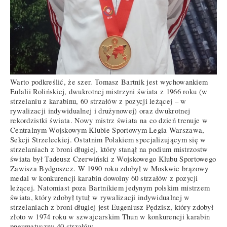
Warto podkreślić, że szer. Tomasz Bartnik jest wychowankiem
Eulalii Rolińskiej, dwukrotnej mistrzyni świata z 1966 roku (w
strzelaniu z karabinu, 60 strzałów z pozycji leżącej – w
rywalizacji indywidualnej i drużynowej) oraz dwukrotnej
rekordzistki świata. Nowy mistrz świata na co dzień trenuje w
Centralnym Wojskowym Klubie Sportowym Legia Warszawa,
Sekcji Strzeleckiej. Ostatnim Polakiem specjalizującym się w
strzelaniach z broni długiej, który stanął na podium mistrzostw
świata był Tadeusz Czerwiński z Wojskowego Klubu Sportowego
Zawisza Bydgoszcz. W 1990 roku zdobył w Moskwie brązowy
medal w konkurencji karabin dowolny 60 strzałów z pozycji
leżącej. Natomiast poza Bartnikiem jedynym polskim mistrzem
świata, który zdobył tytuł w rywalizacji indywidualnej w
strzelaniach z broni długiej jest Eugeniusz Pędzisz, który zdobył
złoto w 1974 roku w szwajcarskim Thun w konkurencji karabin
pneumatyczny 40 strzałów.