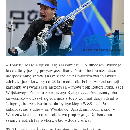
– Tomek i Marcin spisali się znakomicie. Do sukcesów naszego
lekkoatlety już się przyzwyczailiśmy. Natomiast bardzo dużą
niespodziankę sprawił nasz strzelec na mistrzostwach świata
zdobywając pierwszy od 28 lat medal dla Polski w konkurencji
karabinu w rywalizacji mężczyzn – mówi ppłk Robert Pona, szef
Wojskowego Zespołu Sportowego Bydgoszcz. Przełożony obu
zawodników cieszył się również z tego, że miał duży udział w
ściągnięciu szer. Bartnika do bydgoskiego WZS-u. – Po
zakończeniu studiów na Wojskowej Akademii Technicznej w
Warszawie dostał od nas ciekawą propozycję. Daliśmy mu
szansę i potrafił ją wykorzystać – dodaje oficer.
52. Mistrzostwa Świata w Strzelectwie odbyły się w