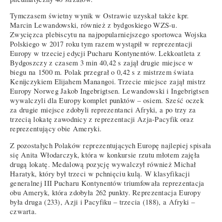
Tymczasem świetny wynik w Ostrawie uzyskał także kpr.
Marcin Lewandowski, również z bydgoskiego WZS-u.
Zwycięzca plebiscytu na najpopularniejszego sportowca Wojska
Polskiego w 2017 roku tym razem wystąpił w reprezentacji
Europy w trzeciej edycji Pucharu Kontynentów. Lekkoatleta z
Bydgoszczy z czasem 3 min 40,42 s zajął drugie miejsce w
biegu na 1500 m. Polak przegrał o 0,42 s z mistrzem świata
Kenijczykiem Elijahem Manangoi. Trzecie miejsce zajął mistrz
Europy Norweg Jakob Ingebrigtsen. Lewandowski i Ingebrigtsen
wywalczyli dla Europy komplet punktów – osiem. Sześć oczek
za drugie miejsce zdobyli reprezentanci Afryki, a po trzy za
trzecią lokatę zawodnicy z reprezentacji Azja-Pacyfik oraz
reprezentujący obie Ameryki.
Z pozostałych Polaków reprezentujących Europę najlepiej spisała
się Anita Włodarczyk, która w konkursie rzutu młotem zajęła
drugą lokatę. Medalową pozycję wywalczył również Michał
Haratyk, który był trzeci w pchnięciu kulą. W klasyfikacji
generalnej III Pucharu Kontynentów triumfowała reprezentacja
obu Ameryk, która zdobyła 262 punkty. Reprezentacja Europy
była druga (233), Azji i Pacyfiku – trzecia (188), a Afryki –
czwarta.