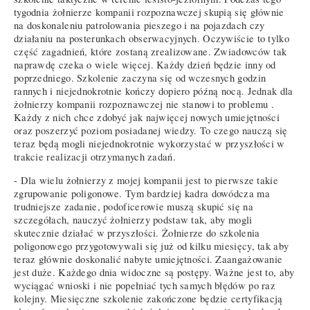
tygodnia żołnierze kompanii rozpoznawczej skupią się głównie
na doskonaleniu patrolowania pieszego i na pojazdach czy
działaniu na posterunkach obserwacyjnych. Oczywiście to tylko
część zagadnień, które zostaną zrealizowane. Zwiadowców tak
naprawdę czeka o wiele więcej. Każdy dzień będzie inny od
poprzedniego. Szkolenie zaczyna się od wczesnych godzin
rannych i niejednokrotnie kończy dopiero późną nocą. Jednak dla
żołnierzy kompanii rozpoznawczej nie stanowi to problemu .
Każdy z nich chce zdobyć jak najwięcej nowych umiejętności
oraz poszerzyć poziom posiadanej wiedzy. To czego nauczą się
teraz będą mogli niejednokrotnie wykorzystać w przyszłości w
trakcie realizacji otrzymanych zadań.
- Dla wielu żołnierzy z mojej kompanii jest to pierwsze takie
zgrupowanie poligonowe. Tym bardziej kadra dowódcza ma
trudniejsze zadanie, podoficerowie muszą skupić się na
szczegółach, nauczyć żołnierzy podstaw tak, aby mogli
skutecznie działać w przyszłości. Żołnierze do szkolenia
poligonowego przygotowywali się już od kilku miesięcy, tak aby
teraz głównie doskonalić nabyte umiejętności. Zaangażowanie
jest duże. Każdego dnia widoczne są postępy. Ważne jest to, aby
wyciągać wnioski i nie popełniać tych samych błędów po raz
kolejny. Miesięczne szkolenie zakończone będzie certyfikacją