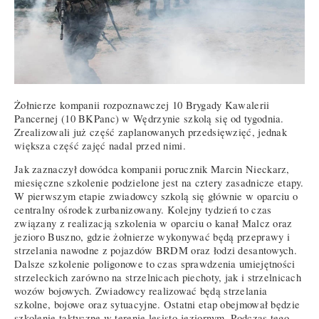
Żołnierze kompanii rozpoznawczej 10 Brygady Kawalerii
Pancernej (10 BKPanc) w Wędrzynie szkolą się od tygodnia.
Zrealizowali już część zaplanowanych przedsięwzięć, jednak
większa część zajęć nadal przed nimi.
Jak zaznaczył dowódca kompanii porucznik Marcin Nieckarz,
miesięczne szkolenie podzielone jest na cztery zasadnicze etapy.
W pierwszym etapie zwiadowcy szkolą się głównie w oparciu o
centralny ośrodek zurbanizowany. Kolejny tydzień to czas
związany z realizacją szkolenia w oparciu o kanał Malcz oraz
jezioro Buszno, gdzie żołnierze wykonywać będą przeprawy i
strzelania nawodne z pojazdów BRDM oraz łodzi desantowych.
Dalsze szkolenie poligonowe to czas sprawdzenia umiejętności
strzeleckich zarówno na strzelnicach piechoty, jak i strzelnicach
wozów bojowych. Zwiadowcy realizować będą strzelania
szkolne, bojowe oraz sytuacyjne. Ostatni etap obejmował będzie
szkolenie taktyczne w terenie lesisto-jeziornym. Podczas tego