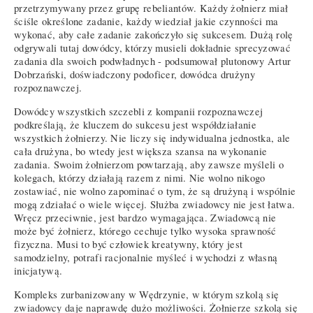
przetrzymywany przez grupę rebeliantów. Każdy żołnierz miał
ściśle określone zadanie, każdy wiedział jakie czynności ma
wykonać, aby całe zadanie zakończyło się sukcesem. Dużą rolę
odgrywali tutaj dowódcy, którzy musieli dokładnie sprecyzować
zadania dla swoich podwładnych - podsumował plutonowy Artur
Dobrzański, doświadczony podoficer, dowódca drużyny
rozpoznawczej.
Dowódcy wszystkich szczebli z kompanii rozpoznawczej
podkreślają, że kluczem do sukcesu jest współdziałanie
wszystkich żołnierzy. Nie liczy się indywidualna jednostka, ale
cała drużyna, bo wtedy jest większa szansa na wykonanie
zadania. Swoim żołnierzom powtarzają, aby zawsze myśleli o
kolegach, którzy działają razem z nimi. Nie wolno nikogo
zostawiać, nie wolno zapominać o tym, że są drużyną i wspólnie
mogą zdziałać o wiele więcej. Służba zwiadowcy nie jest łatwa.
Wręcz przeciwnie, jest bardzo wymagająca. Zwiadowcą nie
może być żołnierz, którego cechuje tylko wysoka sprawność
fizyczna. Musi to być człowiek kreatywny, który jest
samodzielny, potrafi racjonalnie myśleć i wychodzi z własną
inicjatywą.
Kompleks zurbanizowany w Wędrzynie, w którym szkolą się
zwiadowcy daje naprawdę dużo możliwości. Żołnierze szkolą się