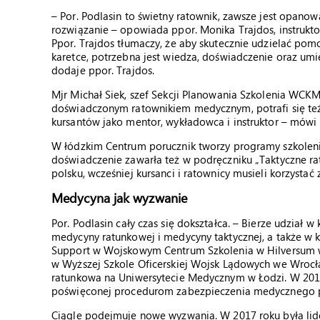
– Por. Podlasin to świetny ratownik, zawsze jest opanow
rozwiązanie – opowiada ppor. Monika Trajdos, instruk
Ppor. Trajdos tłumaczy, że aby skutecznie udzielać pomo
karetce, potrzebna jest wiedza, doświadczenie oraz umi
dodaje ppor. Trajdos.
Mjr Michał Siek, szef Sekcji Planowania Szkolenia WCKMed
doświadczonym ratownikiem medycznym, potrafi się też 
kursantów jako mentor, wykładowca i instruktor – mówi 
W łódzkim Centrum porucznik tworzy programy szkolen
doświadczenie zawarła też w podręczniku „Taktyczne ra
polsku, wcześniej kursanci i ratownicy musieli korzysta
Medycyna jak wyzwanie
Por. Podlasin cały czas się dokształca. – Bierze udział 
medycyny ratunkowej i medycyny taktycznej, a także w ku
Support w Wojskowym Centrum Szkolenia w Hilversum w H
w Wyższej Szkole Oficerskiej Wojsk Lądowych we Wrocła
ratunkowa na Uniwersytecie Medycznym w Łodzi. W 2012 
poświęconej procedurom zabezpieczenia medycznego p
Ciągle podejmuje nowe wyzwania. W 2017 roku była lide