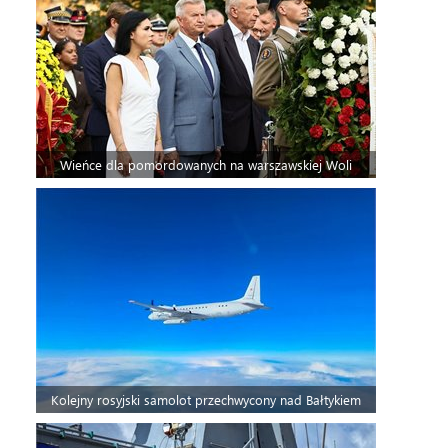
Wieńce dla pomordowanych na warszawskiej Woli
Kolejny rosyjski samolot przechwycony nad Bałtykiem