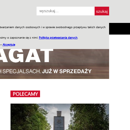
przetwarzaniem danych osobowych i w sprawie swobodnego przepływu takich danych
SH
SKLEP
Jednodniówki
Praca w WIW
simy o zapoznanie się z nimi:
Polityka przetwarzania danych
.
 –
Akceptuję
POLECAMY