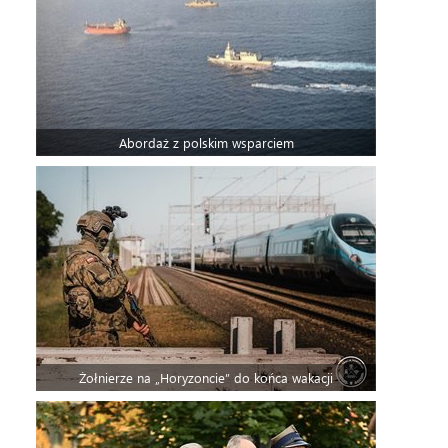
Abordaż z polskim wsparciem
Żołnierze na „Horyzoncie” do końca wakacji