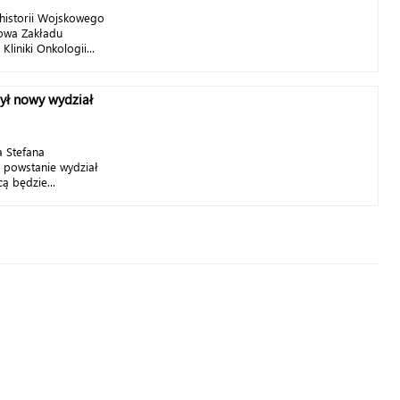
 historii Wojskowego
owa Zakładu
Kliniki Onkologii...
ył nowy wydział
a Stefana
 powstanie wydział
ą będzie...