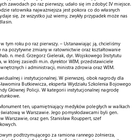
ch zawodach po raz pierwszy, udało się im zdobyć IV miejsce.
wodzie ratownika najważniejsza jest pokora co do własnych
ydaje się, że wszystko już wiemy, zwykły przypadek może nas
lasin.
 tym roku po raz pierwszy. – Ustanawiając ją, chcieliśmy
w na pozytywne zmiany w ratownictwie oraz kształtowanie
hab. n. med. Grzegorz Gielerak, dyr. Wojskowego Instytutu
w której zasiedli m.in. dyrektor WIM, przedstawiciele
wnętrznych i administracji, ministra zdrowia oraz WIM.
idualnej i instytucjonalnej. W pierwszej, obok nagrody dla
 Sławomira Butkiewicza, eksperta Wydziału Szkolenia Bojowego
dy Głównej Policji. W kategorii instytucjonalnej nagrodę
atunkowe.
a. Monument ten, upamiętniający medyków poległych w walkach
ną światową w Warszawie. Jego pomysłodawcami byli gen.
 w Warszawie, oraz gen. Stanisław Rouppert, szef
skowych.
kowym podtrzymującego za ramiona rannego żołnierza,