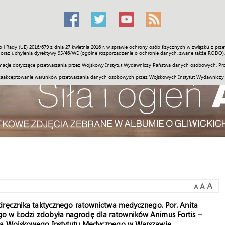
o i Rady (UE) 2016/679 z dnia 27 kwietnia 2016 r. w sprawie ochrony osób fizycznych w związku z 
Świat
Społeczność
Sport
Historia
Galerie
Wideo
ENGLI
oraz uchylenia dyrektywy 95/46/WE (ogólne rozporządzenie o ochronie danych, zwane także RODO).
acje dotyczące przetwarzania przez Wojskowy Instytut Wydawniczy Państwa danych osobowych. Pro
zaakceptowanie warunków przetwarzania danych osobowych przez Wojskowych Instytut Wydawniczy
A
A
A
dręcznika taktycznego ratownictwa medycznego. Por. Anita
o w Łodzi zdobyła nagrodę dla ratowników Animus Fortis –
ora Wojskowego Instytutu Medycznego w Warszawie.