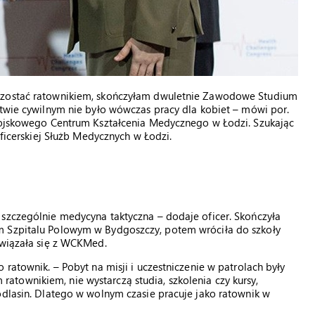
y zostać ratownikiem, skończyłam dwuletnie Zawodowe Studium
ctwie cywilnym nie było wówczas pracy dla kobiet – mówi por.
 Wojskowego Centrum Kształcenia Medycznego w Łodzi. Szukając
oficerskiej Służb Medycznych w Łodzi.
 szczególnie medycyna taktyczna – dodaje oficer. Skończyła
m Szpitalu Polowym w Bydgoszczy, potem wróciła do szkoły
związała się z WCKMed.
 ratownik. – Pobyt na misji i uczestniczenie w patrolach były
townikiem, nie wystarczą studia, szkolenia czy kursy,
odlasin. Dlatego w wolnym czasie pracuje jako ratownik w