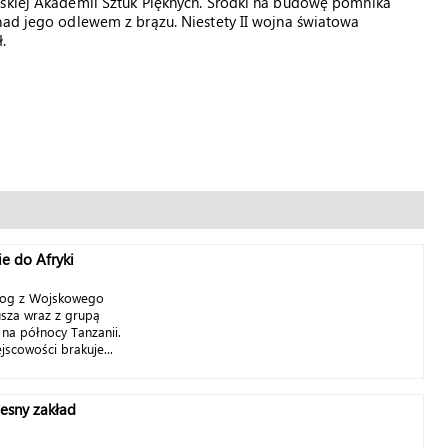
wskiej Akademii Sztuk Pięknych. Środki na budowę pomnika
nad jego odlewem z brązu. Niestety II wojna światowa
.
e do Afryki
olog z Wojskowego
usza wraz z grupą
na północy Tanzanii.
jscowości brakuje...
sny zakład