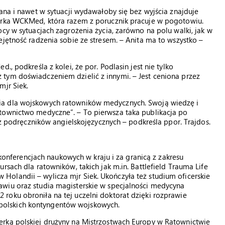
ana i nawet w sytuacji wydawałoby się bez wyjścia znajduje
torka WCKMed, która razem z porucznik pracuje w pogotowiu.
cy w sytuacjach zagrożenia życia, zarówno na polu walki, jak w
ejętność radzenia sobie ze stresem. – Anita ma to wszystko –
., podkreśla z kolei, że por. Podlasin jest nie tylko
tym doświadczeniem dzielić z innymi. – Jest ceniona przez
mjr Siek.
ia dla wojskowych ratowników medycznych. Swoją wiedzę i
townictwo medyczne”. – To pierwsza taka publikacja po
ć z podręczników angielskojęzycznych – podkreśla ppor. Trajdos.
w konferencjach naukowych w kraju i za granicą z zakresu
rsach dla ratowników, takich jak m.in. Battlefield Trauma Life
olandii – wylicza mjr Siek. Ukończyła też studium oficerskie
wiu oraz studia magisterskie w specjalności medycyna
roku obroniła na tej uczelni doktorat dzięki rozprawie
olskich kontyngentów wojskowych.
rką polskiej drużyny na Mistrzostwach Europy w Ratownictwie