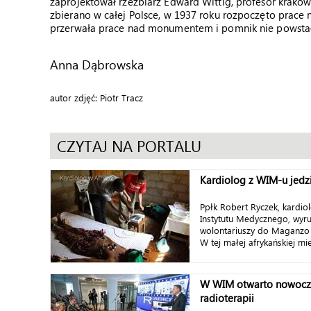
zaprojektował rzeźbiarz Edward Wittig, profesor krako
zbierano w całej Polsce, w 1937 roku rozpoczęto prace 
przerwała prace nad monumentem i pomnik nie powstał
Anna Dąbrowska
autor zdjęć: Piotr Tracz
CZYTAJ NA PORTALU
Kardiolog z WIM-u jedzi
Ppłk Robert Ryczek, kardi
Instytutu Medycznego, wyr
wolontariuszy do Maganzo 
W tej małej afrykańskiej mie
W WIM otwarto nowocze
radioterapii