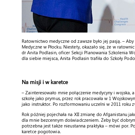
Ratownictwo medyczne od zawsze było jej pasją. – Ab
Medyczne w Płocku. Niestety, okazało się, że w ratowni
dr Anita Podlasin, oficer Sekcji Planowania Szkolenia
dla siebie miejsca, Anita Podlasin trafiła do Szkoły Pod
Na misji i w karetce
– Zainteresowało mnie połączenie medycyny i wojska, a
szkołę jako prymus, przez rok pracowała w 1 Wojskowy
jako instruktor. Po rozformowaniu uczelni w 2011 roku 
Rok później pojechała na XII zmianę do Afganistanu jako
dla mnie bezcennym doświadczeniem. Żeby być dobrym ra
potrzebna jest także nieustanna praktyka – mówi por. P
karetce pogotowia.