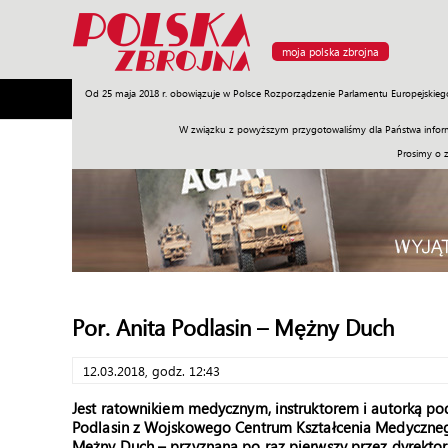
moja polska zbrojna
Od 25 maja 2018 r. obowiązuje w Polsce Rozporządzenie Parlamentu Europejskieg
Armia
Poligon
Sprzęt
Misje
Polityka
Prawo
W związku z powyższym przygotowaliśmy dla Państwa inform
Prosimy o 
Por. Anita Podlasin – Mężny Duch
12.03.2018, godz. 12:43
Jest ratownikiem medycznym, instruktorem i autorką po
Podlasin z Wojskowego Centrum Kształcenia Medyczneg
Mężny Duch – przyznaną po raz pierwszy przez dyrekt