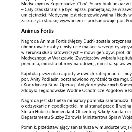
Medycznym w Kopenhadze. Choć Polacy brali udział w ty
– Cały czas staram się być lepsza, pamiętając, że w za
umiejętności. Medycyna jest nieprzewidywalna i kiedy w
zaskoczyć i stać się wyzwaniem – podsumowuje por. Pod
Animus Fortis
Nagroda Animus Fortis (Mężny Duch) została przyznana w
uhonorować osoby i instytucje mające szczególny wpły
wizerunku służb ratowniczych – mówi gen. dyw. prof. dr 
Medycznego w Warszawie. Zwycięzców wybrała kapituła, 
premiera, ministra obrony narodowej, ministra spraw we
Kapituła przyznała nagrody w dwóch kategoriach – indyw
por. Anity Podlasin, postanowiono wyróżnić także mgr.
i Koordynacji Biura Operacji Antyterrorystycznych Komen
zdobyło Legionowskie Wodne Ochotnicze Pogotowie R
Nagrodą jest statuetka miniatury pomnika sanitariusz
o odzyskanie niepodległości, miał stanąć przed II woj
Stefan Hubicki, komendant Oficerskiej Szkoły Sanitarnej
Departamentu Służby Zdrowia Ministerstwa Spraw Woj
Pomnik, przedstawiający sanitariusza w mundurze wojs