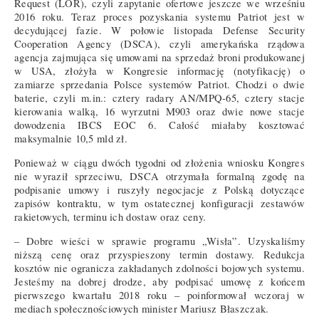
Request (LOR), czyli zapytanie ofertowe jeszcze we wrześniu
2016 roku. Teraz proces pozyskania systemu Patriot jest w
decydującej fazie. W połowie listopada Defense Security
Cooperation Agency (DSCA), czyli amerykańska rządowa
agencja zajmująca się umowami na sprzedaż broni produkowanej
w USA, złożyła w Kongresie informację (notyfikację) o
zamiarze sprzedania Polsce systemów Patriot. Chodzi o dwie
baterie, czyli m.in.: cztery radary AN/MPQ-65, cztery stacje
kierowania walką, 16 wyrzutni M903 oraz dwie nowe stacje
dowodzenia IBCS EOC 6. Całość miałaby kosztować
maksymalnie 10,5 mld zł.
Ponieważ w ciągu dwóch tygodni od złożenia wniosku Kongres
nie wyraził sprzeciwu, DSCA otrzymała formalną zgodę na
podpisanie umowy i ruszyły negocjacje z Polską dotyczące
zapisów kontraktu, w tym ostatecznej konfiguracji zestawów
rakietowych, terminu ich dostaw oraz ceny.
– Dobre wieści w sprawie programu „Wisła”. Uzyskaliśmy
niższą cenę oraz przyspieszony termin dostawy. Redukcja
kosztów nie ogranicza zakładanych zdolności bojowych systemu.
Jesteśmy na dobrej drodze, aby podpisać umowę z końcem
pierwszego kwartału 2018 roku – poinformował wczoraj w
mediach społecznościowych minister Mariusz Błaszczak.