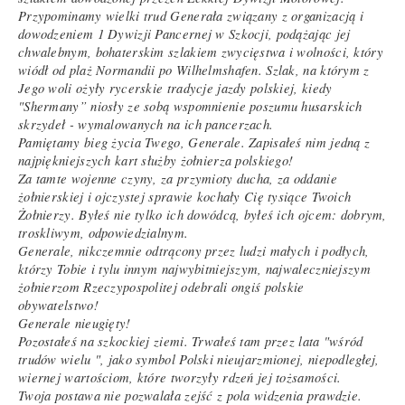
Przypominamy wielki trud Generała związany z organizacją i
dowodzeniem 1 Dywizji Pancernej w Szkocji, podążając jej
chwalebnym, bohaterskim szlakiem zwycięstwa i wolności, który
wiódł od plaż Normandii po Wilhelmshafen. Szlak, na którym z
Jego woli ożyły rycerskie tradycje jazdy polskiej, kiedy
"Shermany” niosły ze sobą wspomnienie poszumu husarskich
skrzydeł - wymalowanych na ich pancerzach.
Pamiętamy bieg życia Twego, Generale. Zapisałeś nim jedną z
najpiękniejszych kart służby żołnierza polskiego!
Za tamte wojenne czyny, za przymioty ducha, za oddanie
żołnierskiej i ojczystej sprawie kochały Cię tysiące Twoich
Żołnierzy. Byłeś nie tylko ich dowódcą, byłeś ich ojcem: dobrym,
troskliwym, odpowiedzialnym.
Generale, nikczemnie odtrącony przez ludzi małych i podłych,
którzy Tobie i tylu innym najwybitniejszym, najwaleczniejszym
żołnierzom Rzeczypospolitej odebrali ongiś polskie
obywatelstwo!
Generale nieugięty!
Pozostałeś na szkockiej ziemi. Trwałeś tam przez lata "wśród
trudów wielu ", jako symbol Polski nieujarzmionej, niepodległej,
wiernej wartościom, które tworzyły rdzeń jej tożsamości.
Twoja postawa nie pozwalała zejść z pola widzenia prawdzie.