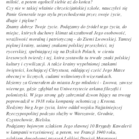
miłość, a potem ogołocił siebie aż do końca?
Czy nie w takiej właśnie chrześcijańskiej szkole, nauczyłeś się
Panie Generale tego stylu przechodzenia przez swoje życie,
długie i piękne?
Znamy dobrze Twoje życie. Podążamy do źródeł tego życia, do
miejsc, których duchowy klimat ukształtował Jego osobowość,
wrażliwość moralną i patriotyczną - do Ziemi Lwowskiej. Tamtej
pięknej krainy, usianej znakami polskiej przeszłości, tej
rycerskiej, spełniającej się na Dzikich Polach, w cieniu
kresowych twierdz i tej, która zostawiła tu trwałe znaki polskiej
kultury i cywilizacji. A także krainy wypełnionej znakami
świętości, kochającej Chrystusa, oddającej cześć Jego Matce
obecnej w licznych, cudami wsławionych wizerunkach.
Idziemy za Generałem do miasta Jego młodości - Lwowa, zawsze
wiernego, gdzie zgłębiał na Uniwersytecie arkana filozofii i
polonistyki. W jego stronę gdy zabrzmiał dzwon bijący na trwogę
poprowadził w 1918 roku kompanię ochotniczą z Krosna.
Śledzimy bieg Jego życia, które oddał wojsku Najjaśniejszej
Rzeczypospolitej podczas służby w Warszawie, Grodnie,
Częstochowie, Bielsku.
Podążamy bojowym szlakiem Jego sławnej 10 Brygady Kawalerii
w kampanii wrześniowej, a potem, we Francji 1940 roku,
szlakiem dowodzonej przezeń Lekkiej Dywizji Motorowej.