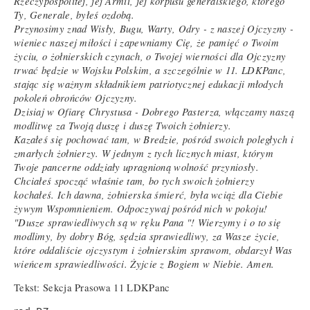
Rzeczypospolitej, jej Armii, jej korpusu generalskiego, którego
Ty, Generale, byłeś ozdobą.
Przynosimy znad Wisły, Bugu, Warty, Odry - z naszej Ojczyzny -
wieniec naszej miłości i zapewniamy Cię, że pamięć o Twoim
życiu, o żołnierskich czynach, o Twojej wierności dla Ojczyzny
trwać będzie w Wojsku Polskim, a szczególnie w 11. LDKPanc,
stając się ważnym składnikiem patriotycznej edukacji młodych
pokoleń obrońców Ojczyzny.
Dzisiaj w Ofiarę Chrystusa - Dobrego Pasterza, włączamy naszą
modlitwę za Twoją duszę i duszę Twoich żołnierzy.
Kazałeś się pochować tam, w Bredzie, pośród swoich poległych i
zmarłych żołnierzy. W jednym z tych licznych miast, którym
Twoje pancerne oddziały upragnioną wolność przyniosły.
Chciałeś spocząć właśnie tam, bo tych swoich żołnierzy
kochałeś. Ich dawna, żołnierska śmierć, była wciąż dla Ciebie
żywym Wspomnieniem. Odpoczywaj pośród nich w pokoju!
"Dusze sprawiedliwych są w ręku Pana "! Wierzymy i o to się
modlimy, by dobry Bóg, sędzia sprawiedliwy, za Wasze życie,
które oddaliście ojczystym i żołnierskim sprawom, obdarzył Was
wieńcem sprawiedliwości. Żyjcie z Bogiem w Niebie. Amen.
Tekst: Sekcja Prasowa 11 LDKPanc