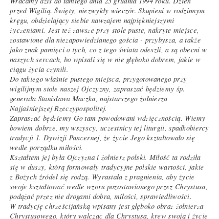
Wracamy dziś do tamtego dnia 23 grudnia 1994 roku. Dzień
przed Wigilią. Święty, niezwykły wieczór. Skupieni w rodzinnym
kręgu, obdzielający siebie nawzajem najpiękniejszymi
życzeniami. Jest też zawsze przy stole puste, nakryte miejsce,
zostawione dla niezapowiedzianego gościa - przybysza, a także
jako znak pamięci o tych, co z tego świata odeszli, a są obecni w
naszych sercach, bo wpisali się w nie głęboko dobrem, jakie w
ciągu życia czynili.
Do takiego właśnie pustego miejsca, przygotowanego przy
wigilijnym stole naszej Ojczyzny, zapraszać będziemy śp.
generała Stanisława Maczka, najstarszego żołnierza
Najjaśniejszej Rzeczypospolitej.
Zapraszać będziemy Go tam powodowani wdzięcznością. Wiemy
bowiem dobrze, my wszyscy, uczestnicy tej liturgii, spadkobiercy
tradycji 1. Dywizji Pancernej, że życie Jego kształtowało się
wedle porządku miłości.
Kształtem jej była Ojczyzna i żołnierz polski. Miłość ta rodziła
się w duszy, którą formowały tradycyjne polskie wartości, jakie
z Bożych źródeł się rodzą. Wyrastała z pragnienia, aby życie
swoje kształtować wedle wzoru pozostawionego przez Chrystusa,
podążać przez nie drogami dobra, miłości, sprawiedliwości.
W tradycję chrześcijańską wpisany jest głęboko obraz żołnierza
Chrystusowego, który walcząc dla Chrystusa, krew swoją i życie