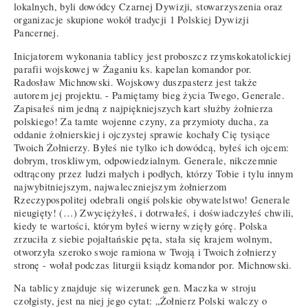
lokalnych, byli dowódcy Czarnej Dywizji, stowarzyszenia oraz
organizacje skupione wokół tradycji 1 Polskiej Dywizji
Pancernej.
Inicjatorem wykonania tablicy jest proboszcz rzymskokatolickiej
parafii wojskowej w Żaganiu ks. kapelan komandor por.
Radosław Michnowski. Wojskowy duszpasterz jest także
autorem jej projektu. - Pamiętamy bieg życia Twego, Generale.
Zapisałeś nim jedną z najpiękniejszych kart służby żołnierza
polskiego! Za tamte wojenne czyny, za przymioty ducha, za
oddanie żołnierskiej i ojczystej sprawie kochały Cię tysiące
Twoich Żołnierzy. Byłeś nie tylko ich dowódcą, byłeś ich ojcem:
dobrym, troskliwym, odpowiedzialnym. Generale, nikczemnie
odtrącony przez ludzi małych i podłych, którzy Tobie i tylu innym
najwybitniejszym, najwaleczniejszym żołnierzom
Rzeczypospolitej odebrali ongiś polskie obywatelstwo! Generale
nieugięty! (…) Zwyciężyłeś, i dotrwałeś, i doświadczyłeś chwili,
kiedy te wartości, którym byłeś wierny wzięły górę. Polska
zrzuciła z siebie pojałtańskie pęta, stała się krajem wolnym,
otworzyła szeroko swoje ramiona w Twoją i Twoich żołnierzy
stronę - wołał podczas liturgii ksiądz komandor por. Michnowski.
Na tablicy znajduje się wizerunek gen. Maczka w stroju
czołgisty, jest na niej jego cytat: „Żołnierz Polski walczy o