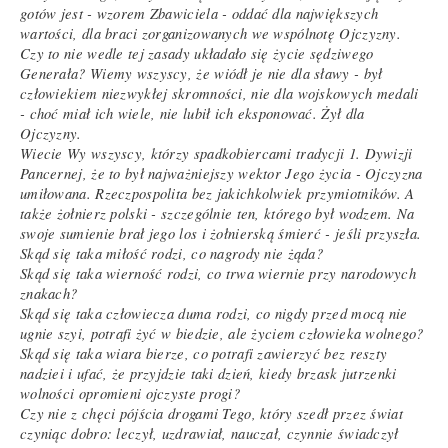
gotów jest - wzorem Zbawiciela - oddać dla największych
wartości, dla braci zorganizowanych we wspólnotę Ojczyzny.
Czy to nie wedle tej zasady układało się życie sędziwego
Generała? Wiemy wszyscy, że wiódł je nie dla sławy - był
człowiekiem niezwykłej skromności, nie dla wojskowych medali
- choć miał ich wiele, nie lubił ich eksponować. Żył dla
Ojczyzny.
Wiecie Wy wszyscy, którzy spadkobiercami tradycji 1. Dywizji
Pancernej, że to był najważniejszy wektor Jego życia - Ojczyzna
umiłowana. Rzeczpospolita bez jakichkolwiek przymiotników. A
także żołnierz polski - szczególnie ten, którego był wodzem. Na
swoje sumienie brał jego los i żołnierską śmierć - jeśli przyszła.
Skąd się taka miłość rodzi, co nagrody nie żąda?
Skąd się taka wierność rodzi, co trwa wiernie przy narodowych
znakach?
Skąd się taka człowiecza duma rodzi, co nigdy przed mocą nie
ugnie szyi, potrafi żyć w biedzie, ale życiem człowieka wolnego?
Skąd się taka wiara bierze, co potrafi zawierzyć bez reszty
nadziei i ufać, że przyjdzie taki dzień, kiedy brzask jutrzenki
wolności opromieni ojczyste progi?
Czy nie z chęci pójścia drogami Tego, który szedł przez świat
czyniąc dobro: leczył, uzdrawiał, nauczał, czynnie świadczył