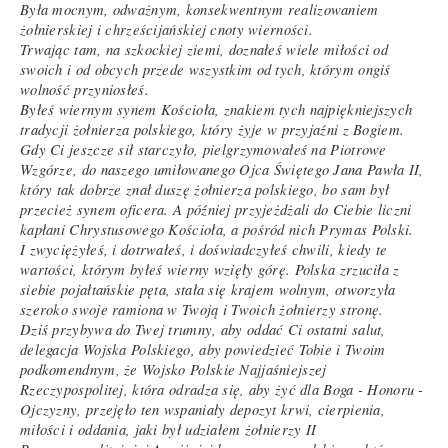
Była mocnym, odważnym, konsekwentnym realizowaniem
żołnierskiej i chrześcijańskiej cnoty wierności.
Trwając tam, na szkockiej ziemi, doznałeś wiele miłości od
swoich i od obcych przede wszystkim od tych, którym ongiś
wolność przyniosłeś.
Byłeś wiernym synem Kościoła, znakiem tych najpiękniejszych
tradycji żołnierza polskiego, który żyje w przyjaźni z Bogiem.
Gdy Ci jeszcze sił starczyło, pielgrzymowałeś na Piotrowe
Wzgórze, do naszego umiłowanego Ojca Świętego Jana Pawła II,
który tak dobrze znał duszę żołnierza polskiego, bo sam był
przecież synem oficera. A później przyjeżdżali do Ciebie liczni
kapłani Chrystusowego Kościoła, a pośród nich Prymas Polski.
I zwyciężyłeś, i dotrwałeś, i doświadczyłeś chwili, kiedy te
wartości, którym byłeś wierny wzięły górę. Polska zrzuciła z
siebie pojałtańskie pęta, stała się krajem wolnym, otworzyła
szeroko swoje ramiona w Twoją i Twoich żołnierzy stronę.
Dziś przybywa do Twej trumny, aby oddać Ci ostatni salut,
delegacja Wojska Polskiego, aby powiedzieć Tobie i Twoim
podkomendnym, że Wojsko Polskie Najjaśniejszej
Rzeczypospolitej, która odradza się, aby żyć dla Boga - Honoru -
Ojczyzny, przejęło ten wspaniały depozyt krwi, cierpienia,
miłości i oddania, jaki był udziałem żołnierzy II