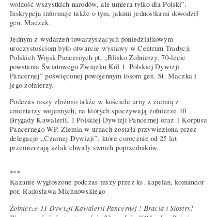
wolność wszystkich narodów, ale umiera tylko dla Polski”.
Inskrypcja informuje także o tym, jakimi jednostkami dowodził
gen. Maczek.
Jednym z wydarzeń towarzyszących poniedziałkowym
uroczystościom było otwarcie wystawy w Centrum Tradycji
Polskich Wojsk Pancernych pt. „Blisko Żołnierzy. 70-lecie
powstania Światowego Związku Kół 1. Polskiej Dywizji
Pancernej” poświęconej powojennym losom gen. St. Maczka i
jego żołnierzy.
Podczas mszy złożono także w kościele urny z ziemią z
cmentarzy wojennych, na których spoczywają żołnierze 10
Brygady Kawalerii, 1 Polskiej Dywizji Pancernej oraz 1 Korpusu
Pancernego WP. Ziemia w urnach została przywieziona przez
delegacje „Czarnej Dywizji”, które corocznie od 25 lat
przemierzają szlak chwały swoich poprzedników.
***
Kazanie wygłoszone podczas mszy przez ks. kapelan, komandor
por. Radosława Michnowskiego
Żołnierze 11 Dywizji Kawalerii Pancernej ! Bracia i Siostry!