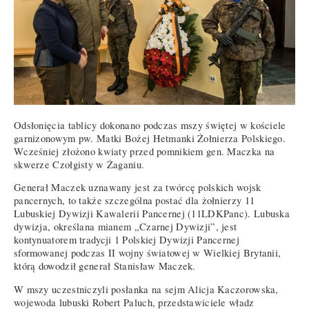
Odsłonięcia tablicy dokonano podczas mszy świętej w kościele
garnizonowym pw. Matki Bożej Hetmanki Żołnierza Polskiego.
Wcześniej złożono kwiaty przed pomnikiem gen. Maczka na
skwerze Czołgisty w Żaganiu.
Generał Maczek uznawany jest za twórcę polskich wojsk
pancernych, to także szczególna postać dla żołnierzy 11
Lubuskiej Dywizji Kawalerii Pancernej (11LDKPanc). Lubuska
dywizja, określana mianem „Czarnej Dywizji”, jest
kontynuatorem tradycji 1 Polskiej Dywizji Pancernej
sformowanej podczas II wojny światowej w Wielkiej Brytanii,
którą dowodził generał Stanisław Maczek.
W mszy uczestniczyli posłanka na sejm Alicja Kaczorowska,
wojewoda lubuski Robert Paluch, przedstawiciele władz