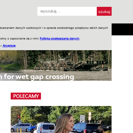
przetwarzaniem danych osobowych i w sprawie swobodnego przepływu takich danych
SH
SKLEP
Jednodniówki
Praca w WIW
simy o zapoznanie się z nimi:
Polityka przetwarzania danych
.
 –
Akceptuję
POLECAMY