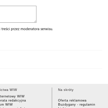
treści przez moderatora serwisu.
ictwa WIW
Na skróty
nternetowy WIW
rata redakcyjna
Oferta reklamowa
ism WIW
Buzdygany - regulamin