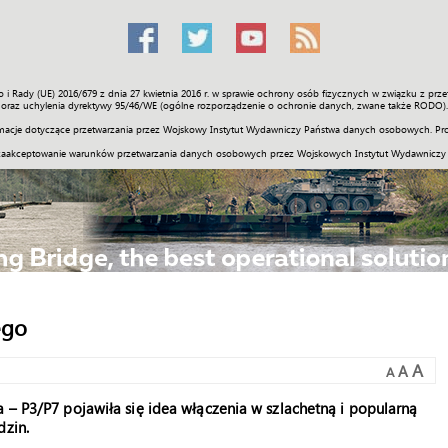
o i Rady (UE) 2016/679 z dnia 27 kwietnia 2016 r. w sprawie ochrony osób fizycznych w związku z 
Świat
Społeczność
Sport
Historia
Galerie
Wideo
ENGLI
oraz uchylenia dyrektywy 95/46/WE (ogólne rozporządzenie o ochronie danych, zwane także RODO).
acje dotyczące przetwarzania przez Wojskowy Instytut Wydawniczy Państwa danych osobowych. Pro
zaakceptowanie warunków przetwarzania danych osobowych przez Wojskowych Instytut Wydawniczy
ego
A
A
A
a – P3/P7 pojawiła się idea włączenia w szlachetną i popularną
dzin.