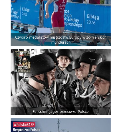
Czworo medalistów mistrzostw Europy w żołnierskich
mundurach
Fallschirmjäger przeciwko Polsce