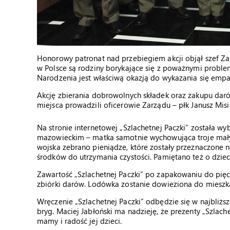
Honorowy patronat nad przebiegiem akcji objął szef Zarz
w Polsce są rodziny borykające się z poważnymi proble
Narodzenia jest właściwą okazją do wykazania się empat
Akcję zbierania dobrowolnych składek oraz zakupu dar
miejsca prowadzili oficerowie Zarządu – płk Janusz Misi
Na stronie internetowej „Szlachetnej Paczki” została w
mazowieckim – matka samotnie wychowująca troje mały
wojska zebrano pieniądze, które zostały przeznaczone 
środków do utrzymania czystości. Pamiętano też o dziec
Zawartość „Szlachetnej Paczki” po zapakowaniu do pię
zbiórki darów. Lodówka zostanie dowieziona do mieszka
Wręczenie „Szlachetnej Paczki” odbędzie się w najbliższ
bryg. Maciej Jabłoński ma nadzieję, że prezenty „Szlac
mamy i radość jej dzieci.