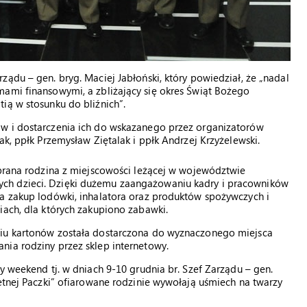
ądu – gen. bryg. Maciej Jabłoński, który powiedział, że „nadal
mami finansowymi, a zbliżający się okres Świąt Bożego
ią w stosunku do bliźnich”.
ów i dostarczenia ich do wskazanego przez organizatorów
ak, ppłk Przemysław Ziętalak i ppłk Andrzej Krzyżelewski.
ybrana rodzina z miejscowości leżącej w województwie
ch dzieci. Dzięki dużemu zaangażowaniu kadry i pracowników
na zakup lodówki, inhalatora oraz produktów spożywczych i
iach, dla których zakupiono zabawki.
ciu kartonów została dostarczona do wyznaczonego miejsca
nia rodziny przez sklep internetowy.
y weekend tj. w dniach 9-10 grudnia br. Szef Zarządu – gen.
hetnej Paczki” ofiarowane rodzinie wywołają uśmiech na twarzy