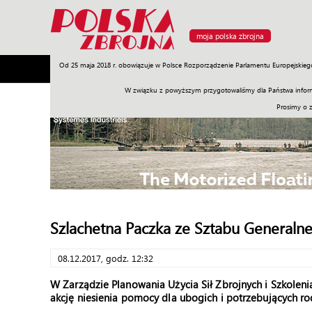
moja polska zbrojna
Od 25 maja 2018 r. obowiązuje w Polsce Rozporządzenie Parlamentu Europejskieg
Armia
Poligon
Sprzęt
Misje
Polityka
Prawo
W związku z powyższym przygotowaliśmy dla Państwa inform
Prosimy o 
Szlachetna Paczka ze Sztabu Generaln
08.12.2017, godz. 12:32
W Zarządzie Planowania Użycia Sił Zbrojnych i Szkoleni
akcję niesienia pomocy dla ubogich i potrzebujących ro