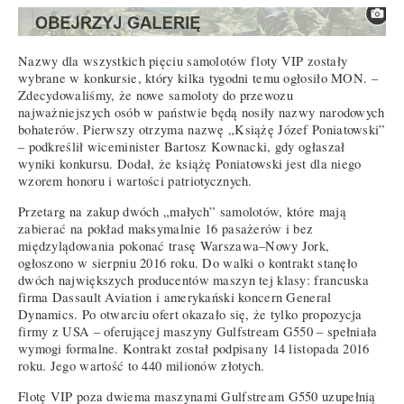
Nazwy dla wszystkich pięciu samolotów floty VIP zostały
wybrane w konkursie, który kilka tygodni temu ogłosiło MON. –
Zdecydowaliśmy, że nowe samoloty do przewozu
najważniejszych osób w państwie będą nosiły nazwy narodowych
bohaterów. Pierwszy otrzyma nazwę „Książę Józef Poniatowski”
– podkreślił wiceminister Bartosz Kownacki, gdy ogłaszał
wyniki konkursu. Dodał, że książę Poniatowski jest dla niego
wzorem honoru i wartości patriotycznych.
Przetarg na zakup dwóch „małych” samolotów, które mają
zabierać na pokład maksymalnie 16 pasażerów i bez
międzylądowania pokonać trasę Warszawa–Nowy Jork,
ogłoszono w sierpniu 2016 roku. Do walki o kontrakt stanęło
dwóch największych producentów maszyn tej klasy: francuska
firma Dassault Aviation i amerykański koncern General
Dynamics. Po otwarciu ofert okazało się, że tylko propozycja
firmy z USA – oferującej maszyny Gulfstream G550 – spełniała
wymogi formalne. Kontrakt został podpisany 14 listopada 2016
roku. Jego wartość to 440 milionów złotych.
Flotę VIP poza dwiema maszynami Gulfstream G550 uzupełnią