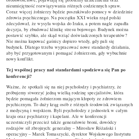
nieumiejętność rozwiązywania różnych codziennych spraw.
Coraz więcej żołnierzy będzie poszukiwało pomocy w dziedzinie
zdrowia psychicznego. Na początku XXI wieku rząd polski
zdecydował, że wysyła wojska do Iraku, a potem nagle zapadła
decyzja, by zbudować klinikę stresu bojowego. Budynek można
postawić szybko, ale skąd wziąć doświadczonych terapeutów?
Nie można kupować gaśnicy dopiero wtedy, gdy pali się
budynek. Dlatego trzeba wypracować nowe standardy działania,
aby być przygotowanym i pomagać żołnierzom, gdy wybuchnie
nowy konflikt.
Tej wspólnej pracy nad standardami spodziewa się Pan po
konferencji?
Ważne, że spotkali się na niej psycholodzy i psychiatrzy, że
próbujemy stworzyć jedną wielką rodzinę specjalistów, która
będzie pomagała żołnierzom mającym kłopoty ze zdrowiem
psychicznym. To duży krąg osób z różnych środowisk związanych
z medycyną i wojskiem. Byli psycholodzy z jednostek w całym
kraju oraz psychiatrzy i kapelani. Ale w konferencji
uczestniczyli przecież także generałowie broni, dowódcy
rodzajów sił zbrojnych: generalny – Mirosław Różański i
operacyjny – Marek Tomaszycki, dyrektor Wojskowego Instytutu