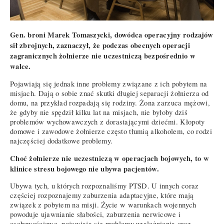
Gen. broni Marek Tomaszycki, dowódca operacyjny rodzajów
sił zbrojnych, zaznaczył, że podczas obecnych operacji
zagranicznych żołnierze nie uczestniczą bezpośrednio w
walce.
Pojawiają się jednak inne problemy związane z ich pobytem na
misjach. Dają o sobie znać skutki długiej separacji żołnierza od
domu, na przykład rozpadają się rodziny. Żona zarzuca mężowi,
że gdyby nie spędził kilku lat na misjach, nie byłoby dziś
problemów wychowawczych z dorastającymi dziećmi. Kłopoty
domowe i zawodowe żołnierze często tłumią alkoholem, co rodzi
najczęściej dodatkowe problemy.
Choć żołnierze nie uczestniczą w operacjach bojowych, to w
klinice stresu bojowego nie ubywa pacjentów.
Ubywa tych, u których rozpoznaliśmy PTSD. U innych coraz
częściej rozpoznajemy zaburzenia adaptacyjne, które mają
związek z pobytem na misji. Życie w warunkach wojennych
powoduje ujawnianie słabości, zaburzenia nerwicowe i
osobowościowe, pojawiają się problemy uzależnienia oraz