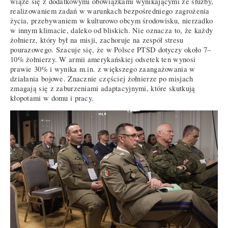
wiąże się z dodatkowymi obowiązkami wynikającymi ze służby,
realizowaniem zadań w warunkach bezpośredniego zagrożenia
życia, przebywaniem w kulturowo obcym środowisku, nierzadko
w innym klimacie, daleko od bliskich. Nie oznacza to, że każdy
żołnierz, który był na misji, zachoruje na zespół stresu
pourazowego. Szacuje się, że w Polsce PTSD dotyczy około 7–
10% żołnierzy. W armii amerykańskiej odsetek ten wynosi
prawie 30% i wynika m.in. z większego zaangażowania w
działania bojowe. Znacznie częściej żołnierze po misjach
zmagają się z zaburzeniami adaptacyjnymi, które skutkują
kłopotami w domu i pracy.