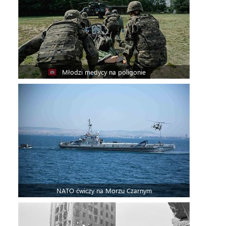
Młodzi medycy na poligonie
NATO ćwiczy na Morzu Czarnym