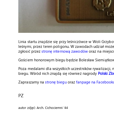
Linia startu znajdzie się przy leśniczówce w Woli Grzyb
leśnymi, przez teren poligonu. W zawodach udział może 
zgłosić przez
stronę internową zawodów
oraz na miejscu
Gościem honorowym biegu będzie Bolesław Siemiątkowski,
Poza medalami dla wszystkich uczestników rywalizacji,
biegu. Wśród nich znajdą się również nagrody
Polski Zb
Zapraszamy na
stronę biegu
oraz
fanpage na Facebook
PZ
autor zdjęć: Arch. Cichociemni '44