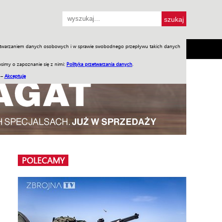
przetwarzaniem danych osobowych i w sprawie swobodnego przepływu takich danych
SH
SKLEP
Jednodniówki
Praca w WIW
simy o zapoznanie się z nimi:
Polityka przetwarzania danych
.
 –
Akceptuję
POLECAMY