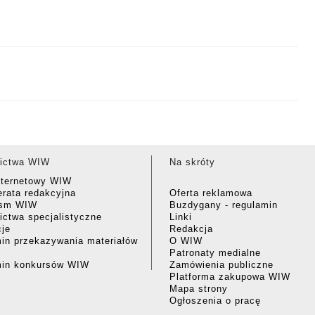
ictwa WIW
Na skróty
nternetowy WIW
rata redakcyjna
Oferta reklamowa
ism WIW
Buzdygany - regulamin
ctwa specjalistyczne
Linki
cje
Redakcja
in przekazywania materiałów
O WIW
Patronaty medialne
min konkursów WIW
Zamówienia publiczne
Platforma zakupowa WIW
Mapa strony
Ogłoszenia o pracę