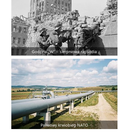
Godzina „W” – sierpniowa rapsodia
Paliwowy krwiobieg NATO