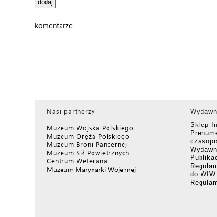
komentarze
Nasi partnerzy
Wydawn
Sklep I
Muzeum Wojska Polskiego
Prenume
Muzeum Oręża Polskiego
czasop
Muzeum Broni Pancernej
Wydawni
Muzeum Sił Powietrznych
Publika
Centrum Weterana
Regulam
Muzeum Marynarki Wojennej
do WIW
Regula