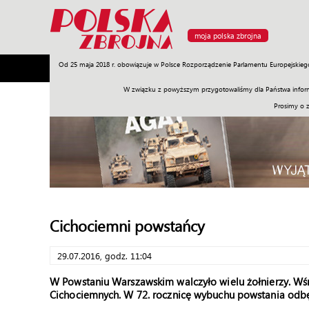
moja polska zbrojna
Od 25 maja 2018 r. obowiązuje w Polsce Rozporządzenie Parlamentu Europejskieg
Armia
Poligon
Sprzęt
Misje
Polityka
Prawo
W związku z powyższym przygotowaliśmy dla Państwa inform
Prosimy o 
Cichociemni powstańcy
29.07.2016, godz. 11:04
W Powstaniu Warszawskim walczyło wielu żołnierzy. Wśr
Cichociemnych. W 72. rocznicę wybuchu powstania odbę