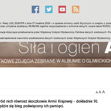
o i Rady (UE) 2016/679 z dnia 27 kwietnia 2016 r. w sprawie ochrony osób fizycznych w związku z 
Świat
Społeczność
Sport
Historia
Galerie
Wideo
ENGLI
oraz uchylenia dyrektywy 95/46/WE (ogólne rozporządzenie o ochronie danych, zwane także RODO).
acje dotyczące przetwarzania przez Wojskowy Instytut Wydawniczy Państwa danych osobowych. Pro
zaakceptowanie warunków przetwarzania danych osobowych przez Wojskowych Instytut Wydawniczy
A
A
A
ód nich również skoczkowie Armii Krajowej - dokładnie 91
dzie się bieg poświęcony ich pamięci.