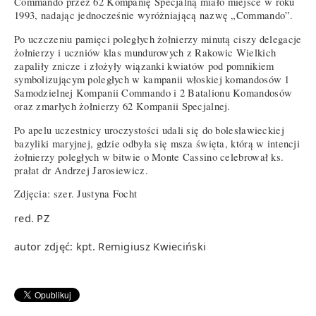
Commando przez 62 Kompanię Specjalną miało miejsce w roku
1993, nadając jednocześnie wyróżniającą nazwę „Commando”.
Po uczczeniu pamięci poległych żołnierzy minutą ciszy delegacje
żołnierzy i uczniów klas mundurowych z Rakowic Wielkich
zapaliły znicze i złożyły wiązanki kwiatów pod pomnikiem
symbolizującym poległych w kampanii włoskiej komandosów 1
Samodzielnej Kompanii Commando i 2 Batalionu Komandosów
oraz zmarłych żołnierzy 62 Kompanii Specjalnej.
Po apelu uczestnicy uroczystości udali się do bolesławieckiej
bazyliki maryjnej, gdzie odbyła się msza święta, którą w intencji
żołnierzy poległych w bitwie o Monte Cassino celebrował ks.
prałat dr Andrzej Jarosiewicz.
Zdjęcia: szer. Justyna Focht
red. PZ
autor zdjęć: kpt. Remigiusz Kwieciński