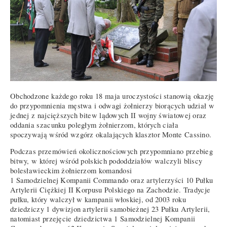
Obchodzone każdego roku 18 maja uroczystości stanowią okazję
do przypomnienia męstwa i odwagi żołnierzy biorących udział w
jednej z najcięższych bitew lądowych II wojny światowej oraz
oddania szacunku poległym żołnierzom, których ciała
spoczywają wśród wzgórz okalających klasztor Monte Cassino.
Podczas przemówień okolicznościowych przypomniano przebieg
bitwy, w której wśród polskich pododdziałów walczyli bliscy
bolesławieckim żołnierzom komandosi
1 Samodzielnej Kompanii Commando oraz artylerzyści 10 Pułku
Artylerii Ciężkiej II Korpusu Polskiego na Zachodzie. Tradycje
pułku, który walczył w kampanii włoskiej, od 2003 roku
dziedziczy 1 dywizjon artylerii samobieżnej 23 Pułku Artylerii,
natomiast przejęcie dziedzictwa 1 Samodzielnej Kompanii