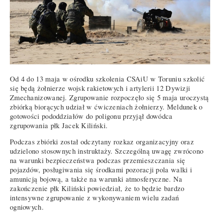
Od 4 do 13 maja w ośrodku szkolenia CSAiU w Toruniu szkolić
się będą żołnierze wojsk rakietowych i artylerii 12 Dywizji
Zmechanizowanej. Zgrupowanie rozpoczęło się 5 maja uroczystą
zbiórką biorących udział w ćwiczeniach żołnierzy. Meldunek o
gotowości pododdziałów do poligonu przyjął dowódca
zgrupowania płk Jacek Kiliński.
Podczas zbiórki został odczytany rozkaz organizacyjny oraz
udzielono stosownych instruktaży. Szczególną uwagę zwrócono
na warunki bezpieczeństwa podczas przemieszczania się
pojazdów, posługiwania się środkami pozoracji pola walki i
amunicją bojową, a także na warunki atmosferyczne. Na
zakończenie płk Kiliński powiedział, że to będzie bardzo
intensywne zgrupowanie z wykonywaniem wielu zadań
ogniowych.