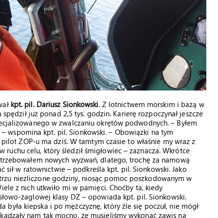
ował
kpt. pil. Dariusz Sionkowski
. Z lotnictwem morskim i bazą w
a spędził już ponad 2,5 tys. godzin. Karierę rozpoczynał jeszcze
yspecjalizowanego w zwalczaniu okrętów podwodnych. – Byłem
 wspomina kpt. pil. Sionkowski. – Obowiązki na tym
gi pilot ZOP-u ma dziś. W tamtym czasie to właśnie my wraz z
ruchu celu, który śledził śmigłowiec – zaznacza. Wkrótce
 potrzebowałem nowych wyzwań, dlatego, trochę za namową
ł w ratownictwie – podkreśla kpt. pil. Sionkowski. Jako
trzu niezliczone godziny, niosąc pomoc poszkodowanym w
iele z nich utkwiło mi w pamięci. Choćby ta, kiedy
osłowo-żaglowej klasy DZ – opowiada kpt. pil. Sionkowski.
była kiepska i po mężczyznę, który źle się poczuł, nie mógł
zkadzały nam tak mocno, że musieliśmy wykonać zawis na