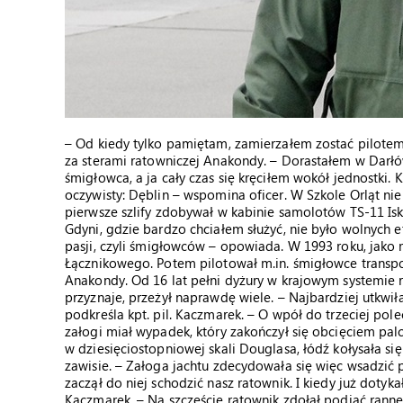
– Od kiedy tylko pamiętam, zamierzałem zostać pilot
za sterami ratowniczej Anakondy. – Dorastałem w Darłó
śmigłowca, a ja cały czas się kręciłem wokół jednostki. 
oczywisty: Dęblin – wspomina oficer. W Szkole Orląt ni
pierwsze szlify zdobywał w kabinie samolotów TS-11 Iskra
Gdyni, gdzie bardzo chciałem służyć, nie było wolnych 
pasji, czyli śmigłowców – opowiada. W 1993 roku, jako 
Łącznikowego. Potem pilotował m.in. śmigłowce transp
Anakondy. Od 16 lat pełni dyżury w krajowym systemie r
przyznaje, przeżył naprawdę wiele. – Najbardziej utkwi
podkreśla kpt. pil. Kaczmarek. – O wpół do trzeciej po
załogi miał wypadek, który zakończył się obcięciem pa
w dziesięciostopniowej skali Douglasa, łódź kołysała s
zawisie. – Załoga jachtu zdecydowała się więc wsadzić
zaczął do niej schodzić nasz ratownik. I kiedy już dotyka
Kaczmarek. – Na szczęście ratownik zdołał podjąć ranne