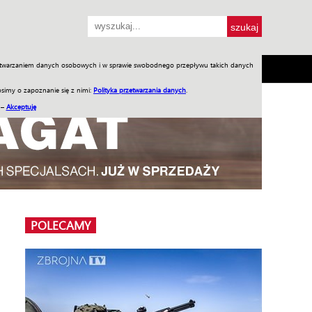
przetwarzaniem danych osobowych i w sprawie swobodnego przepływu takich danych
SH
SKLEP
Jednodniówki
Praca w WIW
simy o zapoznanie się z nimi:
Polityka przetwarzania danych
.
 –
Akceptuję
POLECAMY