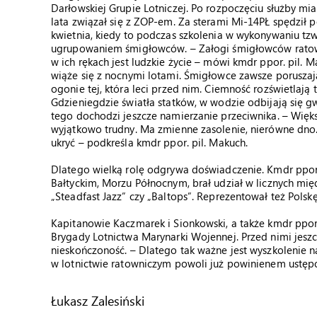
Darłowskiej Grupie Lotniczej. Po rozpoczęciu służby mi
lata związał się z ZOP-em. Za sterami Mi-14PŁ spędził p
kwietnia, kiedy to podczas szkolenia w wykonywaniu tz
ugrupowaniem śmigłowców. – Załogi śmigłowców ratown
w ich rękach jest ludzkie życie – mówi kmdr ppor. pil. 
wiąże się z nocnymi lotami. Śmigłowce zawsze poruszają 
ogonie tej, która leci przed nim. Ciemność rozświetlają
Gdzieniegdzie światła statków, w wodzie odbijają się g
tego dochodzi jeszcze namierzanie przeciwnika. – Więk
wyjątkowo trudny. Ma zmienne zasolenie, nierówne dno. 
ukryć – podkreśla kmdr ppor. pil. Makuch.
Dlatego wielką rolę odgrywa doświadczenie. Kmdr ppo
Bałtyckim, Morzu Północnym, brał udział w licznych m
„Steadfast Jazz” czy „Baltops”. Reprezentował też Pols
Kapitanowie Kaczmarek i Sionkowski, a także kmdr ppor
Brygady Lotnictwa Marynarki Wojennej. Przed nimi jeszc
nieskończoność. – Dlatego tak ważne jest wyszkolenie n
w lotnictwie ratowniczym powoli już powinienem ust
Łukasz Zalesiński