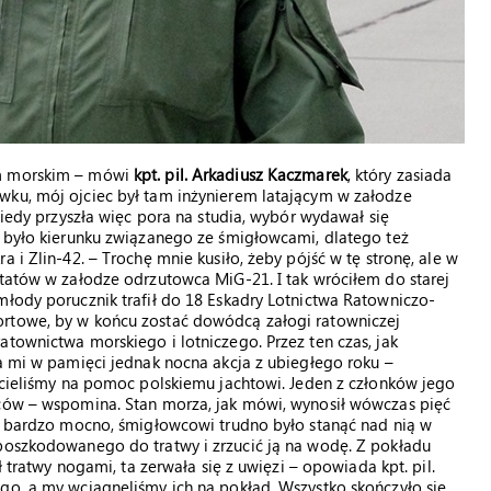
em morskim – mówi
kpt. pil. Arkadiusz Kaczmarek
, który zasiada
wku, mój ojciec był tam inżynierem latającym w załodze
Kiedy przyszła więc pora na studia, wybór wydawał się
e było kierunku związanego ze śmigłowcami, dlatego też
 i Zlin-42. – Trochę mnie kusiło, żeby pójść w tę stronę, ale w
etatów w załodze odrzutowca MiG-21. I tak wróciłem do starej
młody porucznik trafił do 18 Eskadry Lotnictwa Ratowniczo-
ortowe, by w końcu zostać dowódcą załogi ratowniczej
atownictwa morskiego i lotniczego. Przez ten czas, jak
ła mi w pamięci jednak nocna akcja z ubiegłego roku –
lecieliśmy na pomoc polskiemu jachtowi. Jeden z członków jego
lców – wspomina. Stan morza, jak mówi, wynosił wówczas pięć
ię bardzo mocno, śmigłowcowi trudno było stanąć nad nią w
 poszkodowanego do tratwy i zrzucić ją na wodę. Z pokładu
ł tratwy nogami, ta zerwała się z uwięzi – opowiada kpt. pil.
go, a my wciągnęliśmy ich na pokład. Wszystko skończyło się