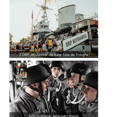
Z ORP „Błyskawica” na trasę Tour de Pologne
Fallschirmjäger przeciwko Polsce