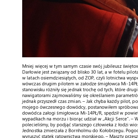
Mniej więcej w tym samym czasie swój jubileusz święt
Darłowie jest związany od blisko 30 lat, a w fotelu pilot
w latach osiemdziesiątych, od ZOP, czyli lotnictwa w
wówczas drugim pilotem w załodze śmigłowca Mi-14PŁ –
stanowisku różniły się jednak trochę od tych, które dru
nawigatorami zajmowaliśmy się określaniem parametrów 
jednak przyszedł czas zmian. – Jak chyba każdy pilot,
mojego ówczesnego dowódcy, postanowiłem spróbować si
dowódca załogi śmigłowca Mi-14PŁ/R, spędził w powie
wypadkach na morzu i biorąc udział w „Akcji Serce”. – W
polecieliśmy, by podjąć starszego człowieka z łodzi wi
Jednostka zmierzała z Bornholmu do Kołobrzegu. Pogoda 
wyruszyć statek ratownictwa morskiego. – Maszty przes