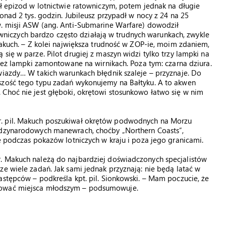
ał epizod w lotnictwie ratowniczym, potem jednak na długie
onad 2 tys. godzin. Jubileusz przypadł w nocy z 24 na 25
w. misji ASW (ang. Anti-Submarine Warfare) dowodził
iczych bardzo często działają w trudnych warunkach, zwykle
Makuch. – Z kolei największa trudność w ZOP-ie, moim zdaniem,
się w parze. Pilot drugiej z maszyn widzi tylko trzy lampki na
 też lampki zamontowane na wirnikach. Poza tym: czarna dziura.
wiazdy… W takich warunkach błędnik szaleje – przyznaje. Do
szość tego typu zadań wykonujemy na Bałtyku. A to akwen
Choć nie jest głęboki, okrętowi stosunkowo łatwo się w nim
r. pil. Makuch poszukiwał okrętów podwodnych na Morzu
iędzynarodowych manewrach, choćby „Northern Coasts”,
kę podczas pokazów lotniczych w kraju i poza jego granicami.
. Makuch należą do najbardziej doświadczonych specjalistów
ze wiele zadań. Jak sami jednak przyznają: nie będą latać w
astępców – podkreśla kpt. pil. Sionkowski. – Mam poczucie, że
ępować miejsca młodszym – podsumowuje.