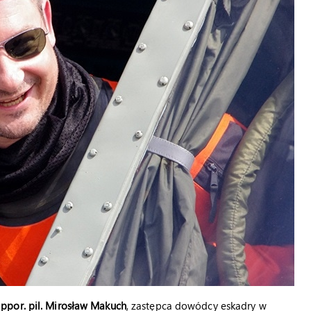
ppor. pil. Mirosław Makuch
, zastępca dowódcy eskadry w