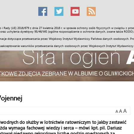
o i Rady (UE) 2016/679 z dnia 27 kwietnia 2016 r. w sprawie ochrony osób fizycznych w związku z 
Świat
Społeczność
Sport
Historia
Galerie
Wideo
ENGLI
oraz uchylenia dyrektywy 95/46/WE (ogólne rozporządzenie o ochronie danych, zwane także RODO).
acje dotyczące przetwarzania przez Wojskowy Instytut Wydawniczy Państwa danych osobowych. Pro
zaakceptowanie warunków przetwarzania danych osobowych przez Wojskowych Instytut Wydawniczy
Wojennej
A
A
A
wodnych do służby w lotnictwie ratowniczym to jakby zestawić
ażda wymaga fachowej wiedzy i serca – mówi kpt. pil. Dariusz
więtował niedawno rekordową liczbę godzin spędzonych za