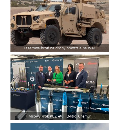
Laserowa broń na drony powstaje na WAT
Milowy krok PGZ-etu i „Nitro-Chemu”