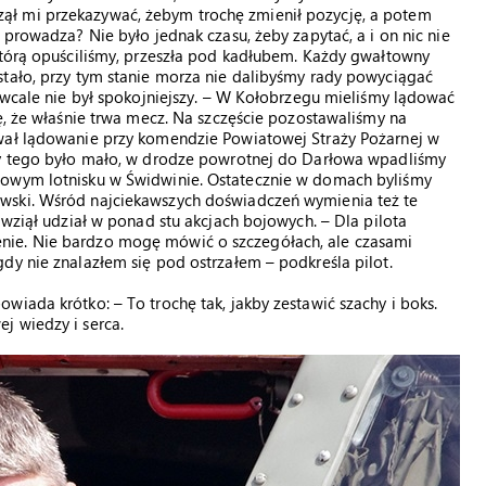
ął mi przekazywać, żebym trochę zmienił pozycję, a potem
 prowadza? Nie było jednak czasu, żeby zapytać, a i on nic nie
którą opuściliśmy, przeszła pod kadłubem. Każdy gwałtowny
stało, przy tym stanie morza nie dalibyśmy rady powyciągać
t wcale nie był spokojniejszy. – W Kołobrzegu mieliśmy lądować
ę, że właśnie trwa mecz. Na szczęście pozostawaliśmy na
ował lądowanie przy komendzie Powiatowej Straży Pożarnej w
by tego było mało, w drodze powrotnej do Darłowa wpadliśmy
sowym lotnisku w Świdwinie. Ostatecznie w domach byliśmy
wski. Wśród najciekawszych doświadczeń wymienia też te
 wziął udział w ponad stu akcjach bojowych. – Dla pilota
nie. Nie bardzo mogę mówić o szczegółach, ale czasami
dy nie znalazłem się pod ostrzałem – podkreśla pilot.
wiada krótko: – To trochę tak, jakby zestawić szachy i boks.
j wiedzy i serca.