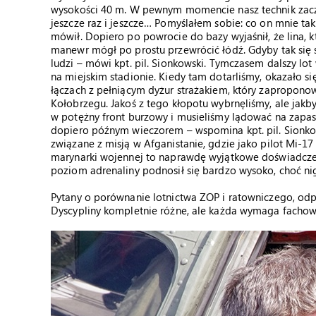
wysokości 40 m. W pewnym momencie nasz technik zacz
jeszcze raz i jeszcze… Pomyślałem sobie: co on mnie tak
mówił. Dopiero po powrocie do bazy wyjaśnił, że lina, 
manewr mógł po prostu przewrócić łódź. Gdyby tak się 
ludzi – mówi kpt. pil. Sionkowski. Tymczasem dalszy lo
na miejskim stadionie. Kiedy tam dotarliśmy, okazało si
łączach z pełniącym dyżur strażakiem, który zapropon
Kołobrzegu. Jakoś z tego kłopotu wybrnęliśmy, ale jak
w potężny front burzowy i musieliśmy lądować na zapa
dopiero późnym wieczorem – wspomina kpt. pil. Sionko
związane z misją w Afganistanie, gdzie jako pilot Mi-17
marynarki wojennej to naprawdę wyjątkowe doświadcze
poziom adrenaliny podnosił się bardzo wysoko, choć nig
Pytany o porównanie lotnictwa ZOP i ratowniczego, odpo
Dyscypliny kompletnie różne, ale każda wymaga fachowe