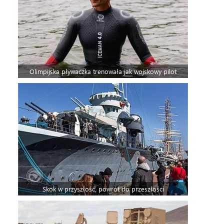
Olimpijska pływaczka trenowała jak wojskowy pilot
Skok w przyszłość, powrót do przeszłości