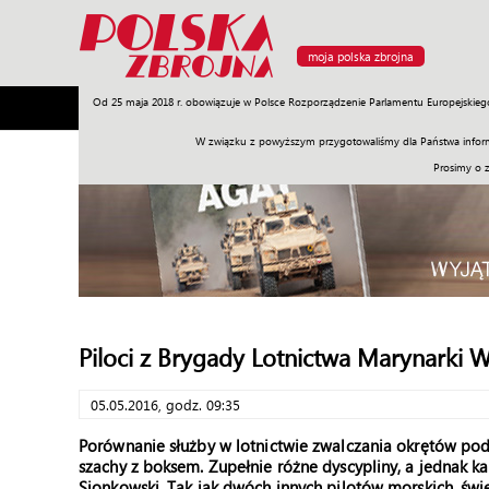
moja polska zbrojna
Od 25 maja 2018 r. obowiązuje w Polsce Rozporządzenie Parlamentu Europejskieg
Armia
Poligon
Sprzęt
Misje
Polityka
Prawo
W związku z powyższym przygotowaliśmy dla Państwa inform
Prosimy o 
Piloci z Brygady Lotnictwa Marynarki 
05.05.2016, godz. 09:35
Porównanie służby w lotnictwie zwalczania okrętów pod
szachy z boksem. Zupełnie różne dyscypliny, a jednak k
Sionkowski. Tak jak dwóch innych pilotów morskich, ś