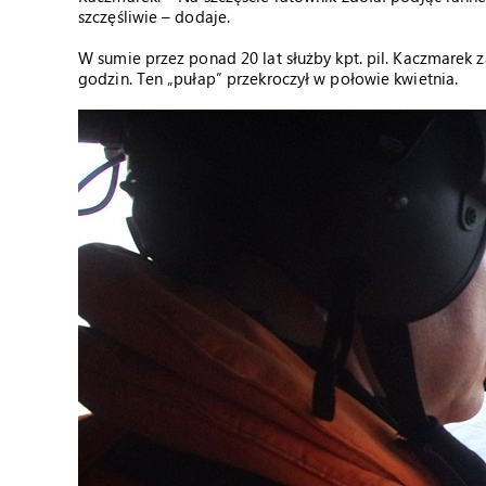
szczęśliwie – dodaje.
W sumie przez ponad 20 lat służby kpt. pil. Kaczmarek 
godzin. Ten „pułap” przekroczył w połowie kwietnia.