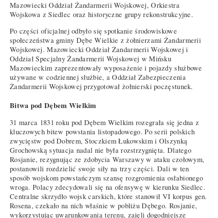
Mazowiecki Oddział Żandarmerii Wojskowej, Orkiestra
Wojskowa z Siedlec oraz historyczne grupy rekonstrukcyjne.
Po części oficjalnej odbyło się spotkanie środowiskowe
społeczeństwa gminy Dębe Wielkie z żołnierzami Żandarmerii
Wojskowej. Mazowiecki Oddział Żandarmerii Wojskowej i
Oddział Specjalny Żandarmerii Wojskowej w Mińsku
Mazowieckim zaprezentowały wyposażenie i pojazdy służbowe
używane w codziennej służbie, a Oddział Zabezpieczenia
Żandarmerii Wojskowej przygotował żołnierski poczęstunek.
Bitwa pod Dębem Wielkim
31 marca 1831 roku pod Dębem Wielkim rozegrała się jedna z
kluczowych bitew powstania listopadowego. Po serii polskich
zwycięstw pod Dobrem, Stoczkiem Łukowskim i Olszynką
Grochowską sytuacja nadal nie była rozstrzygnięta. Dlatego
Rosjanie, rezygnując ze zdobycia Warszawy w ataku czołowym,
postanowili rozdzielić swoje siły na trzy części. Dali w ten
sposób wojskom powstańczym szansę rozgromienia osłabionego
wroga. Polacy zdecydowali się na ofensywę w kierunku Siedlec.
Centralne skrzydło wojsk carskich, które stanowił VI korpus gen.
Rosena, czekało na nich właśnie w pobliżu Dębego. Rosjanie,
wykorzystując uwarunkowania terenu, zajęli dogodniejsze