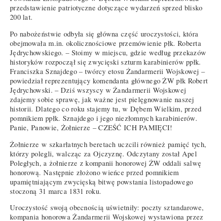
przedstawienie patriotyczne dotyczące wydarzeń sprzed blisko
200 lat.
Po nabożeństwie odbyła się główna część uroczystości, która
obejmowała m.in. okolicznościowe przemówienie płk. Roberta
Jędrychowskiego. – Stoimy w miejscu, gdzie według przekazów
historyków rozpoczął się zwycięski szturm karabinierów ppłk.
Franciszka Sznajdego – twórcy etosu Żandarmerii Wojskowej –
powiedział reprezentujący komendanta głównego ŻW płk Robert
Jędrychowski. – Dziś wszyscy w Żandarmerii Wojskowej
zdajemy sobie sprawę, jak ważne jest pielęgnowanie naszej
historii. Dlatego co roku stajemy tu, w Dębem Wielkim, przed
pomnikiem ppłk. Sznajdego i jego niezłomnych karabinierów.
Panie, Panowie, Żołnierze – CZEŚĆ ICH PAMIĘCI!
Żołnierze w szkarłatnych beretach uczcili również pamięć tych,
którzy polegli, walcząc za Ojczyznę. Odczytany został Apel
Poległych, a żołnierze z kompanii honorowej ŻW oddali salwę
honorową. Następnie złożono wieńce przed pomnikiem
upamiętniającym zwycięską bitwę powstania listopadowego
stoczoną 31 marca 1831 roku.
Uroczystość swoją obecnością uświetniły: poczty sztandarowe,
kompania honorowa Żandarmerii Wojskowej wystawiona przez