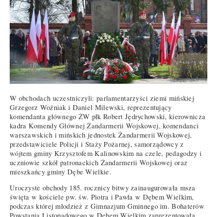
W obchodach uczestniczyli: parlamentarzyści ziemi mińskiej
Grzegorz Woźniak i Daniel Milewski, reprezentujący
komendanta głównego ŻW płk Robert Jędrychowski, kierownicza
kadra Komendy Głównej Żandarmerii Wojskowej, komendanci
warszawskich i mińskich jednostek Żandarmerii Wojskowej,
przedstawiciele Policji i Staży Pożarnej, samorządowcy z
wójtem gminy Krzysztofem Kalinowskim na czele, pedagodzy i
uczniowie szkół patronackich Żandarmerii Wojskowej oraz
mieszkańcy gminy Dębe Wielkie.
Uroczyste obchody 185. rocznicy bitwy zainaugurowała msza
święta w kościele pw. św. Piotra i Pawła w Dębem Wielkim,
podczas której młodzież z Gimnazjum Gminnego im. Bohaterów
Powstania Listopadowego w Dębem Wielkim zaprezentowała