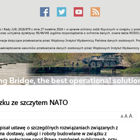
o i Rady (UE) 2016/679 z dnia 27 kwietnia 2016 r. w sprawie ochrony osób fizycznych w związku z 
Świat
Społeczność
Sport
Historia
Galerie
Wideo
ENGLI
oraz uchylenia dyrektywy 95/46/WE (ogólne rozporządzenie o ochronie danych, zwane także RODO).
acje dotyczące przetwarzania przez Wojskowy Instytut Wydawniczy Państwa danych osobowych. Pro
zaakceptowanie warunków przetwarzania danych osobowych przez Wojskowych Instytut Wydawniczy
ązku ze szczytem NATO
A
A
A
pisał ustawę o szczególnych rozwiązaniach związanych z
na dostawy, usługi i roboty budowlane w związku z
ędą wyłączone spod Prawa zamówień publicznych, przy