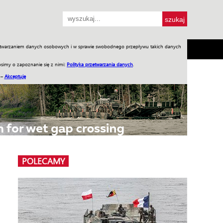
przetwarzaniem danych osobowych i w sprawie swobodnego przepływu takich danych
SH
SKLEP
Jednodniówki
Praca w WIW
simy o zapoznanie się z nimi:
Polityka przetwarzania danych
.
 –
Akceptuję
POLECAMY