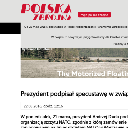
moja polska zbrojna
Od 25 maja 2018 r. obowiązuje w Polsce Rozporządzenie Parlamentu Europejskieg
Armia
Poligon
Sprzęt
Misje
Polityka
Prawo
W związku z powyższym przygotowaliśmy dla Państwa inform
Prosimy o 
Prezydent podpisał specustawę w zwi
22.03.2016, godz. 12:16
W poniedziałek, 21 marca, prezydent Andrzej Duda pod
organizacją szczytu NATO, zgodnie z którą zamówienie 
zaplanowanym na lipiec szczytem NATO w Warszawie b