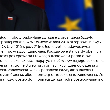
ługi i roboty budowlane związane z organizacją Szczytu
spolitej Polskiej w Warszawie w roku 2016 przepisów ustawy z
(Dz. U. z 2015 r. poz. 2164). Jednocześnie ustawodawca
aniem powyższych zamówień. Podstawowe standardy obejmują:
stości postępowania i równego traktowania podmiotów
nienia okoliczności mogących mieć wpływ na jego udzielenie.
ia na stronie Biuletynu Informacji Publicznej ogłoszenia o
leniu zamówienia, wraz z podaniem nazwy albo imienia i
 zamówienia, albo informacji o nieudzieleniu zamówienia. Ze
raniczyć dostęp do informacji związanych z postępowaniem o