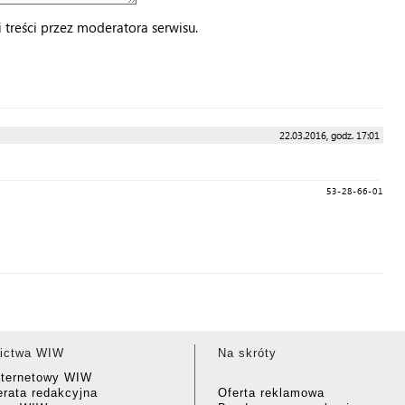
treści przez moderatora serwisu.
22.03.2016, godz. 17:01
53-28-66-01
ictwa WIW
Na skróty
nternetowy WIW
rata redakcyjna
Oferta reklamowa