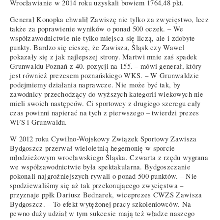
Wrocławianie w 2014 roku uzyskali bowiem 1764,48 pkt.
Generał Konopka chwalił Zawiszę nie tylko za zwycięstwo, lecz
także za poprawienie wyników o ponad 500 oczek. – We
współzawodnictwie nie tylko miejsca się liczą, ale i zdobyte
punkty. Bardzo się cieszę, że Zawisza, Śląsk czy Wawel
pokazały się z jak najlepszej strony. Martwi mnie zaś spadek
Grunwaldu Poznań z 40. pozycji na 155. – mówi generał, który
jest również prezesem poznańskiego WKS. – W Grunwaldzie
podejmiemy działania naprawcze. Nie może być tak, by
zawodnicy przechodzący do wyższych kategorii wiekowych nie
mieli swoich następców. Ci sportowcy z drugiego szeregu cały
czas powinni napierać na tych z pierwszego – twierdzi prezes
WFS i Grunwaldu.
W 2012 roku Cywilno-Wojskowy Związek Sportowy Zawisza
Bydgoszcz przerwał wieloletnią hegemonię w sporcie
młodzieżowym wrocławskiego Śląska. Czwarta z rzędu wygrana
we współzawodnictwie była spektakularna. Bydgoszczanie
pokonali najgroźniejszych rywali o ponad 500 punktów. – Nie
spodziewaliśmy się aż tak przekonującego zwycięstwa –
przyznaje ppłk Dariusz Bednarek, wiceprezes CWZS Zawisza
Bydgoszcz. – To efekt wytężonej pracy szkoleniowców. Na
pewno duży udział w tym sukcesie mają też władze naszego