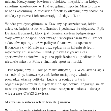
miasta. Korzystamy bowiem z obiektów miejskich, na których
szkolimy sportowców w 10 dyscyplinach sportu. Miasto dba o
bazę szkoleniową. Z miejskich funduszy otrzymujemy środki na
obiekty sportowe i ich renowację – dodaje oficer.
Wiodącymi dyscyplinami w Zawiszy są: strzelectwo, lekka
atletyka, kajakarstwo, wioślarstwo i podnoszenie ciężarów. Ppłk
Dariusz Bednarek, który jest również szefem bydgoskiego
Wojskowego Zespołu Sportowego i wiceprezesem WFS, źródeł
sukcesów upatruje też w polityce finansowania sportu w
Bydgoszczy. – Miasto nie oszczędza na szkoleniu dzieci i
młodzieży ani seniorów. Funduje nawet stypendia dla
sportowców seniorów – wylicza ppłk Bednarek i podkreśla, że
niewiele miast w Polsce finansuje sport seniorski.
– Funkcjonujemy 11. rok po restrukturyzacji. CWZS składa się z
samodzielnych stowarzyszeń, które mają swoje władze i
prowadzą własną politykę. Ludzie pracujący w tych
organizacjach czy działający w nich społecznie, angażują się w
to w stu procentach i to jest nasza recepta na sukces – dodaje
wiceprezes CWZS Zawisza.
Marzenia o sukcesach w Rio de Janeiro
W tym roku najważniejszą imprezą czterolecia są igrzyska