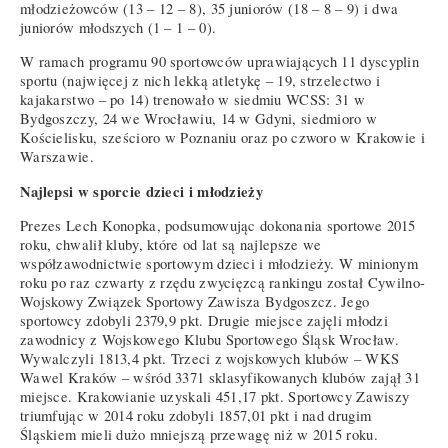
młodzieżowców (13 – 12 – 8), 35 juniorów (18 – 8 – 9) i dwa
juniorów młodszych (1 – 1 – 0).
W ramach programu 90 sportowców uprawiających 11 dyscyplin
sportu (najwięcej z nich lekką atletykę – 19, strzelectwo i
kajakarstwo – po 14) trenowało w siedmiu WCSS: 31 w
Bydgoszczy, 24 we Wrocławiu, 14 w Gdyni, siedmioro w
Kościelisku, sześcioro w Poznaniu oraz po czworo w Krakowie i
Warszawie.
Najlepsi w sporcie dzieci i młodzieży
Prezes Lech Konopka, podsumowując dokonania sportowe 2015
roku, chwalił kluby, które od lat są najlepsze we
współzawodnictwie sportowym dzieci i młodzieży. W minionym
roku po raz czwarty z rzędu zwycięzcą rankingu został Cywilno-
Wojskowy Związek Sportowy Zawisza Bydgoszcz. Jego
sportowcy zdobyli 2379,9 pkt. Drugie miejsce zajęli młodzi
zawodnicy z Wojskowego Klubu Sportowego Śląsk Wrocław.
Wywalczyli 1813,4 pkt. Trzeci z wojskowych klubów – WKS
Wawel Kraków – wśród 3371 sklasyfikowanych klubów zajął 31
miejsce. Krakowianie uzyskali 451,17 pkt. Sportowcy Zawiszy
triumfując w 2014 roku zdobyli 1857,01 pkt i nad drugim
Śląskiem mieli dużo mniejszą przewagę niż w 2015 roku.