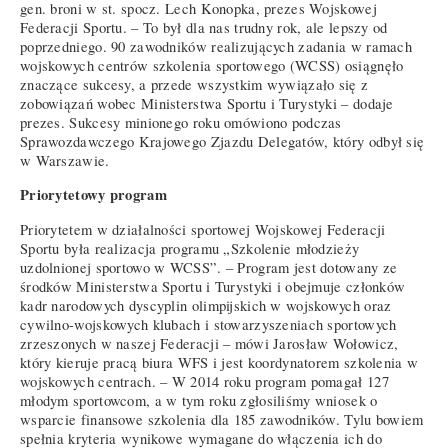
gen. broni w st. spocz. Lech Konopka, prezes Wojskowej
Federacji Sportu. – To był dla nas trudny rok, ale lepszy od
poprzedniego. 90 zawodników realizujących zadania w ramach
wojskowych centrów szkolenia sportowego (WCSS) osiągnęło
znaczące sukcesy, a przede wszystkim wywiązało się z
zobowiązań wobec Ministerstwa Sportu i Turystyki – dodaje
prezes. Sukcesy minionego roku omówiono podczas
Sprawozdawczego Krajowego Zjazdu Delegatów, który odbył się
w Warszawie.
Priorytetowy program
Priorytetem w działalności sportowej Wojskowej Federacji
Sportu była realizacja programu „Szkolenie młodzieży
uzdolnionej sportowo w WCSS”. – Program jest dotowany ze
środków Ministerstwa Sportu i Turystyki i obejmuje członków
kadr narodowych dyscyplin olimpijskich w wojskowych oraz
cywilno-wojskowych klubach i stowarzyszeniach sportowych
zrzeszonych w naszej Federacji – mówi Jarosław Wołowicz,
który kieruje pracą biura WFS i jest koordynatorem szkolenia w
wojskowych centrach. – W 2014 roku program pomagał 127
młodym sportowcom, a w tym roku zgłosiliśmy wniosek o
wsparcie finansowe szkolenia dla 185 zawodników. Tylu bowiem
spełnia kryteria wynikowe wymagane do włączenia ich do