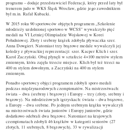
programu – dodaje przedstawiciel Federacji, który przed laty był
trenerem judo w WKS Śląsk Wrocław, gdzie jego zawodnikiem
był m.in. Rafał Kubacki.
W 2015 roku 90 sportowców objętych programem „Szkolenie
młodzieży uzdolnionej sportowo w WCSS” wywalczyło pięć
medali na VI Letniej Olimpiadzie Wojskowej w Korei
Południowej. Złoty i srebrny krążek zdobyła pływaczka szer.
Anna Dowgiert. Natomiast trzy brązowe medale wywalczyli jej
koledzy z pływackiej reprezentacji: szer. Kacper Klich i szer.
Karol Zaczyński. Obaj płynęli w sztafecie 4×100 metrów stylem
zmiennym, która zajęła trzecie miejsce. Klich był też trzeci na
400 m stylem dowolnym, a Zaczyński na 400 m stylem
zmiennym.
Ponadto sportowcy objęci programem zdobyli sporo medali
podczas międzynarodowych czempionatów. Na mistrzostwach:
świata – dwa (srebrny i brązowy) i Europy – trzy (złoty, srebrny i
brązowy). Na młodzieżowych igrzyskach: świata – dwa brązowe,
a Europy – dwa srebrne. Po jednym srebrnym krążku wywalczyli
na mistrzostwach świata juniorów i Europy juniorów, gdzie
dodatkowo odebrali dwa brązowe. Natomiast na krajowych
czempionatach zdobyli 46 krążków w kategorii seniorów (27
złotych, 11 srebrnych, 8 brązowych), 33 w rywalizacji