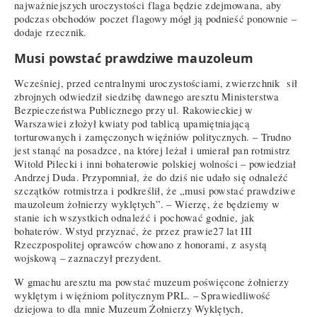
najważniejszych uroczystości flaga będzie zdejmowana, aby
podczas obchodów poczet flagowy mógł ją podnieść ponownie –
dodaje rzecznik.
Musi powstać prawdziwe mauzoleum
Wcześniej, przed centralnymi uroczystościami, zwierzchnik sił
zbrojnych odwiedził siedzibę dawnego aresztu Ministerstwa
Bezpieczeństwa Publicznego przy ul. Rakowieckiej w
Warszawiei złożył kwiaty pod tablicą upamiętniającą
torturowanych i zamęczonych więźniów politycznych. – Trudno
jest stanąć na posadzce, na której leżał i umierał pan rotmistrz
Witold Pilecki i inni bohaterowie polskiej wolności – powiedział
Andrzej Duda. Przypomniał, że do dziś nie udało się odnaleźć
szczątków rotmistrza i podkreślił, że „musi powstać prawdziwe
mauzoleum żołnierzy wyklętych”. – Wierzę, że będziemy w
stanie ich wszystkich odnaleźć i pochować godnie, jak
bohaterów. Wstyd przyznać, że przez prawie27 lat III
Rzeczpospolitej oprawców chowano z honorami, z asystą
wojskową – zaznaczył prezydent.
W gmachu aresztu ma powstać muzeum poświęcone żołnierzy
wyklętym i więźniom politycznym PRL. – Sprawiedliwość
dziejowa to dla mnie Muzeum Żołnierzy Wyklętych,