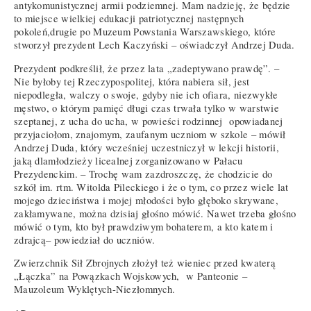
antykomunistycznej armii podziemnej. Mam nadzieję, że będzie
to miejsce wielkiej edukacji patriotycznej następnych
pokoleń,drugie po Muzeum Powstania Warszawskiego, które
stworzył prezydent Lech Kaczyński – oświadczył Andrzej Duda.
Prezydent podkreślił, że przez lata „zadeptywano prawdę”. –
Nie byłoby tej Rzeczypospolitej, która nabiera sił, jest
niepodległa, walczy o swoje, gdyby nie ich ofiara, niezwykłe
męstwo, o którym pamięć długi czas trwała tylko w warstwie
szeptanej, z ucha do ucha, w powieści rodzinnej opowiadanej
przyjaciołom, znajomym, zaufanym uczniom w szkole – mówił
Andrzej Duda, który wcześniej uczestniczył w lekcji historii,
jaką dlamłodzieży licealnej zorganizowano w Pałacu
Prezydenckim. – Trochę wam zazdroszczę, że chodzicie do
szkół im. rtm. Witolda Pileckiego i że o tym, co przez wiele lat
mojego dzieciństwa i mojej młodości było głęboko skrywane,
zakłamywane, można dzisiaj głośno mówić. Nawet trzeba głośno
mówić o tym, kto był prawdziwym bohaterem, a kto katem i
zdrajcą– powiedział do uczniów.
Zwierzchnik Sił Zbrojnych złożył też wieniec przed kwaterą
„Łączka” na Powązkach Wojskowych, w Panteonie –
Mauzoleum Wyklętych-Niezłomnych.