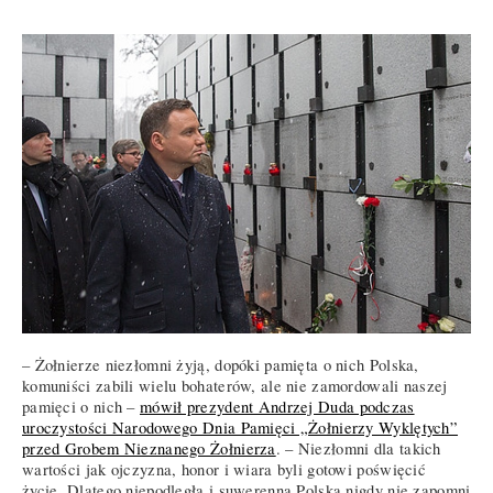
– Żołnierze niezłomni żyją, dopóki pamięta o nich Polska,
komuniści zabili wielu bohaterów, ale nie zamordowali naszej
pamięci o nich –
mówił prezydent Andrzej Duda podczas
uroczystości Narodowego Dnia Pamięci „Żołnierzy Wyklętych”
przed Grobem Nieznanego Żołnierza
. – Niezłomni dla takich
wartości jak ojczyzna, honor i wiara byli gotowi poświęcić
życie. Dlatego niepodległa i suwerenna Polska nigdy nie zapomni