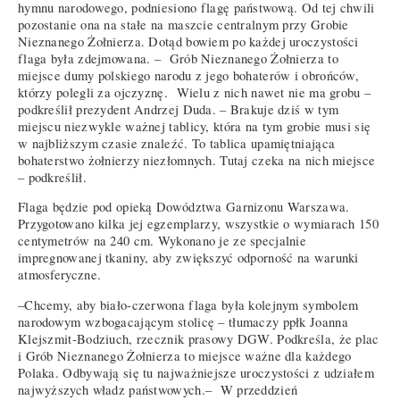
hymnu narodowego, podniesiono flagę państwową. Od tej chwili
pozostanie ona na stałe na maszcie centralnym przy Grobie
Nieznanego Żołnierza. Dotąd bowiem po każdej uroczystości
flaga była zdejmowana. – Grób Nieznanego Żołnierza to
miejsce dumy polskiego narodu z jego bohaterów i obrońców,
którzy polegli za ojczyznę. Wielu z nich nawet nie ma grobu –
podkreślił prezydent Andrzej Duda. – Brakuje dziś w tym
miejscu niezwykle ważnej tablicy, która na tym grobie musi się
w najbliższym czasie znaleźć. To tablica upamiętniająca
bohaterstwo żołnierzy niezłomnych. Tutaj czeka na nich miejsce
– podkreślił.
Flaga będzie pod opieką Dowództwa Garnizonu Warszawa.
Przygotowano kilka jej egzemplarzy, wszystkie o wymiarach 150
centymetrów na 240 cm. Wykonano je ze specjalnie
impregnowanej tkaniny, aby zwiększyć odporność na warunki
atmosferyczne.
–Chcemy, aby biało-czerwona flaga była kolejnym symbolem
narodowym wzbogacającym stolicę – tłumaczy ppłk Joanna
Klejszmit-Bodziuch, rzecznik prasowy DGW. Podkreśla, że plac
i Grób Nieznanego Żołnierza to miejsce ważne dla każdego
Polaka. Odbywają się tu najważniejsze uroczystości z udziałem
najwyższych władz państwowych.– W przeddzień