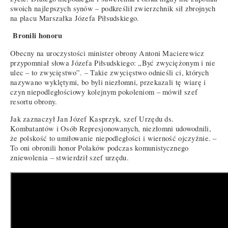
swoich najlepszych synów – podkreślił zwierzchnik sił zbrojnych
na placu Marszałka Józefa Piłsudskiego.
Bronili honoru
Obecny na uroczystości minister obrony Antoni Macierewicz
przypomniał słowa Józefa Piłsudskiego: „Być zwyciężonym i nie
ulec – to zwycięstwo”. – Takie zwycięstwo odnieśli ci, których
nazywano wyklętymi, bo byli niezłomni, przekazali tę wiarę i
czyn niepodległościowy kolejnym pokoleniom – mówił szef
resortu obrony.
Jak zaznaczył Jan Józef Kasprzyk, szef Urzędu ds.
Kombatantów i Osób Represjonowanych, niezłomni udowodnili,
że polskość to umiłowanie niepodległości i wierność ojczyźnie. –
To oni obronili honor Polaków podczas komunistycznego
zniewolenia – stwierdził szef urzędu.