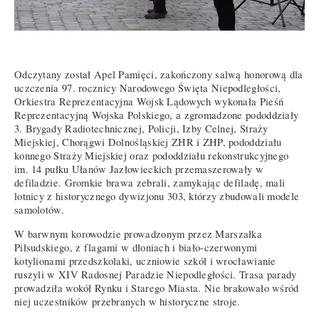
Odczytany został Apel Pamięci, zakończony salwą honorową dla
uczczenia 97. rocznicy Narodowego Święta Niepodległości,
Orkiestra Reprezentacyjna Wojsk Lądowych wykonała Pieśń
Reprezentacyjną Wojska Polskiego, a zgromadzone pododdziały
3. Brygady Radiotechnicznej, Policji, Izby Celnej, Straży
Miejskiej, Chorągwi Dolnośląskiej ZHR i ZHP, pododdziału
konnego Straży Miejskiej oraz pododdziału rekonstrukcyjnego
im. 14 pułku Ułanów Jazłowieckich przemaszerowały w
defiladzie. Gromkie brawa zebrali, zamykając defiladę, mali
lotnicy z historycznego dywizjonu 303, którzy zbudowali modele
samolotów.
W barwnym korowodzie prowadzonym przez Marszałka
Piłsudskiego, z flagami w dłoniach i biało-czerwonymi
kotylionami przedszkolaki, uczniowie szkół i wrocławianie
ruszyli w XIV Radosnej Paradzie Niepodległości. Trasa parady
prowadziła wokół Rynku i Starego Miasta. Nie brakowało wśród
niej uczestników przebranych w historyczne stroje.