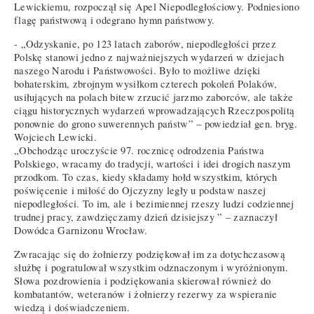
Lewickiemu, rozpoczął się Apel Niepodległościowy. Podniesiono
flagę państwową i odegrano hymn państwowy.
- „Odzyskanie, po 123 latach zaborów, niepodległości przez
Polskę stanowi jedno z najważniejszych wydarzeń w dziejach
naszego Narodu i Państwowości. Było to możliwe dzięki
bohaterskim, zbrojnym wysiłkom czterech pokoleń Polaków,
usiłujących na polach bitew zrzucić jarzmo zaborców, ale także
ciągu historycznych wydarzeń wprowadzających Rzeczpospolitą
ponownie do grono suwerennych państw” – powiedział gen. bryg.
Wojciech Lewicki.
„Obchodząc uroczyście 97. rocznicę odrodzenia Państwa
Polskiego, wracamy do tradycji, wartości i idei drogich naszym
przodkom. To czas, kiedy składamy hołd wszystkim, których
poświęcenie i miłość do Ojczyzny legły u podstaw naszej
niepodległości. To im, ale i bezimiennej rzeszy ludzi codziennej
trudnej pracy, zawdzięczamy dzień dzisiejszy ” – zaznaczył
Dowódca Garnizonu Wrocław.
Zwracając się do żołnierzy podziękował im za dotychczasową
służbę i pogratulował wszystkim odznaczonym i wyróżnionym.
Słowa pozdrowienia i podziękowania skierował również do
kombatantów, weteranów i żołnierzy rezerwy za wspieranie
wiedzą i doświadczeniem.