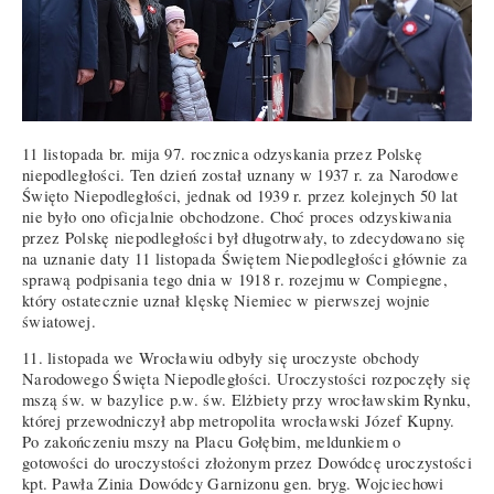
11 listopada br. mija 97. rocznica odzyskania przez Polskę
niepodległości. Ten dzień został uznany w 1937 r. za Narodowe
Święto Niepodległości, jednak od 1939 r. przez kolejnych 50 lat
nie było ono oficjalnie obchodzone. Choć proces odzyskiwania
przez Polskę niepodległości był długotrwały, to zdecydowano się
na uznanie daty 11 listopada Świętem Niepodległości głównie za
sprawą podpisania tego dnia w 1918 r. rozejmu w Compiegne,
który ostatecznie uznał klęskę Niemiec w pierwszej wojnie
światowej.
11. listopada we Wrocławiu odbyły się uroczyste obchody
Narodowego Święta Niepodległości. Uroczystości rozpoczęły się
mszą św. w bazylice p.w. św. Elżbiety przy wrocławskim Rynku,
której przewodniczył abp metropolita wrocławski Józef Kupny.
Po zakończeniu mszy na Placu Gołębim, meldunkiem o
gotowości do uroczystości złożonym przez Dowódcę uroczystości
kpt. Pawła Zinia Dowódcy Garnizonu gen. bryg. Wojciechowi