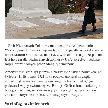
– Grób Nieznanych Żołnierzy na cmentarzu Arlington koło
Waszyngtonu to jedno z najświętszych miejsc dla Amerykanów –
mówi Marcin Grabowski, historyk XX wieku. Dodaje, że pomnik
jest hołdem dla bezimiennych żołnierzy USA poległych podczas
wojen prowadzonych przez Stany Zjednoczone.
Amerykański grób był jednym z pierwszych takich pomników na
świecie. 11 listopada 1921 roku pochowano tutaj szczątki
niezidentyfikowanego amerykańskiego żołnierza poległego
podczas I wojny światowej we Francji. Grób osłania sarkofag z
białego marmuru, na którym wyryto napis „Tutaj spoczywa w
chwale amerykański żołnierz znany jedynie Bogu”.
Sarkofag bezimiennych