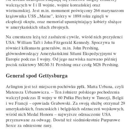
walczących w I i II wojnie, wojnie koreańskiej oraz
wietnamskiej. Jest m.in. monument poświęcony 266 marynarzom
krążownika USS „Maine”, którzy w 1898 roku zginęli w
eksplozji okrętu, oraz memoriał upamiętniający kobiety służące
w amerykańskich siłach zbrojnych.
Na cmentarzu leżą też zasłużeni cywile, wśród nich prezydenci
USA: William Taft i John Fitzgerald Kennedy. Spoczywa tu
również kilkunastu generałów, m.in. John Pershing,
głównodowodzący Amerykańskimi Siłami Ekspedycyjnymi w
Europie podczas I wojny. Od jego nazwiska nazwano później
pocisk rakietowy MGM-31 Pershing oraz czołg M26 Pershing.
Generał spod Gettysburga
Arlington jest też miejscem pochówku ppłk. Matta Urbana, czyli
Mateusza Urbanowicza. – Ten żołnierz polskiego pochodzenia
walczył podczas II wojny w 60 Pułku Piechoty w Tunezji, Belgii
i we Francji – opowiada Grabowski. Za swoją służbę otrzymał 29
amerykańskich, francuskich i belgijskich odznaczeń wojskowych,
wśród nich Medal Honoru – najwyższe odznaczenie USA
przyznawane za odwagę. Dostał też siedmiokrotnie Purpurowe
Serce za odniesione rany.