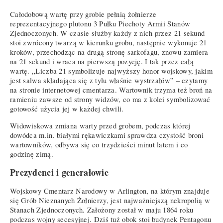
Całodobową wartę przy grobie pełnią żołnierze
reprezentacyjnego plutonu 3 Pułku Piechoty Armii Stanów
Zjednoczonych. W czasie służby każdy z nich przez 21 sekund
stoi zwrócony twarzą w kierunku grobu, następnie wykonuje 21
kroków, przechodząc na drugą stronę sarkofagu, znowu zamiera
na 21 sekund i wraca na pierwszą pozycję. I tak przez całą
wartę. „Liczba 21 symbolizuje najwyższy honor wojskowy, jakim
jest salwa składająca się z tylu właśnie wystrzałów” – czytamy
na stronie internetowej cmentarza. Wartownik trzyma też broń na
ramieniu zawsze od strony widzów, co ma z kolei symbolizować
gotowość użycia jej w każdej chwili.
Widowiskowa zmiana warty przed grobem, podczas której
dowódca m.in. białymi rękawiczkami sprawdza czystość broni
wartowników, odbywa się co trzydzieści minut latem i co
godzinę zimą.
Prezydenci i generałowie
Wojskowy Cmentarz Narodowy w Arlington, na którym znajduje
się Grób Nieznanych Żołnierzy, jest najważniejszą nekropolią w
Stanach Zjednoczonych. Założony został w maju 1864 roku
podczas wojny secesyjnej. Dziś tuż obok stoi budynek Pentagonu