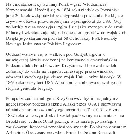
Na cmentarzu leży też inny Polak – gen. Włodzimierz
Krzyżanowski. Urodził się w 1824 roku niedaleko Poznania i
jako 20-latek wziął udział w antypruskim powstaniu. Po klęsce
zrywu w obawie przed represjami wyemigrował do USA. Gdy
wybuchła wojna secesyjna, zgłosił się jako szeregowy do armii
Północy i wkrótce zajął się rekrutacją emigrantów do wojsk Unii.
Dzięki jego staraniom powstał 58 Ochotniczy Pułk Piechoty
Nowego Jorku zwany Polskim Legionem.
Oddział wsławił się w walkach pod Gettysburgiem w
największej bitwie stoczonej na kontynencie amerykańskim. –
Podczas ataku Południowców Krzyżanowski porwał swoich
żołnierzy do walki na bagnety, zmuszając przeciwnika do
odwrotu i zapobiegając klęsce wojsk Unii – mówi historyk. W
1865 roku prezydent USA Abraham Lincoln awansował go do
stopnia generała brygady.
Po opuszczeniu armii gen. Krzyżanowski był m.in. jednym z
negocjatorów podczas zakupu Alaski przez USA i pierwszym
administratorem nowo nabytego terytorium. Zmarł 31 stycznia
1887 roku w Nowym Jorku i został pochowany na cmentarzu na
Brooklynie. Jednak 50 lat później, w uznaniu jego zasług, z
wojskowymi honorami przeniesiono szczątki Polaka na cmentarz
Arlington. Ówczesny prezydent Franklin Delano Roosevelt