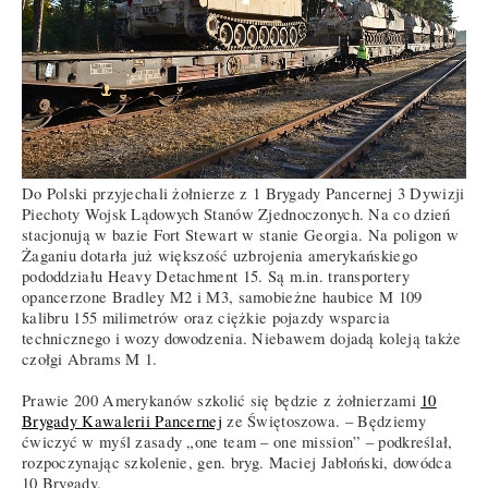
Do Polski przyjechali żołnierze z 1 Brygady Pancernej 3 Dywizji
Piechoty Wojsk Lądowych Stanów Zjednoczonych. Na co dzień
stacjonują w bazie Fort Stewart w stanie Georgia. Na poligon w
Żaganiu dotarła już większość uzbrojenia amerykańskiego
pododdziału Heavy Detachment 15. Są m.in. transportery
opancerzone Bradley M2 i M3, samobieżne haubice M 109
kalibru 155 milimetrów oraz ciężkie pojazdy wsparcia
technicznego i wozy dowodzenia. Niebawem dojadą koleją także
czołgi Abrams M 1.
Prawie 200 Amerykanów szkolić się będzie z żołnierzami
10
Brygady Kawalerii Pancernej
ze Świętoszowa. – Będziemy
ćwiczyć w myśl zasady „one team – one mission” – podkreślał,
rozpoczynając szkolenie, gen. bryg. Maciej Jabłoński, dowódca
10 Brygady.