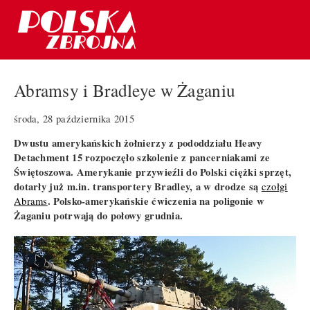
Abramsy i Bradleye w Żaganiu
środa, 28 października 2015
Dwustu amerykańskich żołnierzy z pododdziału Heavy
Detachment 15 rozpoczęło szkolenie z pancerniakami ze
Świętoszowa. Amerykanie przywieźli do Polski ciężki sprzęt,
dotarły już m.in. transportery Bradley, a w drodze są
czołgi
. Polsko-amerykańskie ćwiczenia na poligonie w
Abrams
Żaganiu potrwają do połowy grudnia.