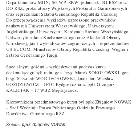
Departamentów MON, SG WP, SKW, jednostek DG RSZ oraz
DO RSZ, prokuratorzy Wojskowych Prokuratur Garnizonowych
oraz reprezentant Sztabu Generalnego Republiki Czeskiej.
Do przeprowadzenia wykładów zaproszono pracowników
naukowych Uniwersytetu Warszawskiego, Uniwersytetu
Jagielońskiego, Uniwersytetu Kardynała Stefana Wyszyńskiego,
Uniwersytetu Jana Kochanowskiego oraz Akademii Obrony
Narodowej, jak i wykładowców zagranicznych – reprezentantów
US EUCOM, Ministerstw Obrony Republiki Czeskiej, Węgier i
Sztabu Generalnego Turcji.
Specjalnymi gośćmi – wykładowcami podczas kursu
doskonalącego byli m.in. gen. bryg. Marek SOKOŁOWSKI, gen.
bryg. Sławomir WOJCIECHOWSKI, kmdr por. Wiesław
GOŹDZIEWICZ – JFTC Bydgoszcz oraz ppłk Grzegorz
KALICIAK – 17 WBZ Międzyrzecz.
Kierownikiem przedmiotowego kursu był ppłk Zbigniew NOWAK
– Szef Wydziału Prawa Publicznego Oddziału Prawnego
Dowództwa Generalnego RSZ.
Źródło:
ppłk Zbigniew NOWAK