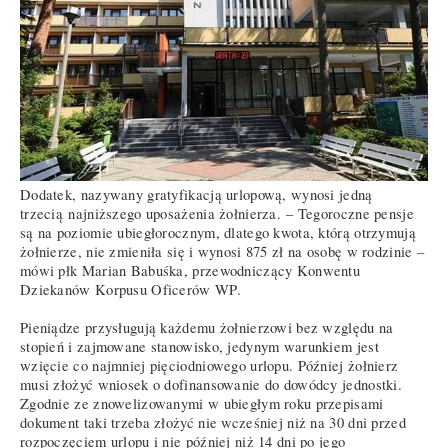
Dodatek, nazywany gratyfikacją urlopową, wynosi jedną
trzecią najniższego uposażenia żołnierza. – Tegoroczne pensje
są na poziomie ubiegłorocznym, dlatego kwota, którą otrzymują
żołnierze, nie zmieniła się i wynosi 875 zł na osobę w rodzinie –
mówi płk Marian Babuśka, przewodniczący Konwentu
Dziekanów Korpusu Oficerów WP.
Pieniądze przysługują każdemu żołnierzowi bez względu na
stopień i zajmowane stanowisko, jedynym warunkiem jest
wzięcie co najmniej pięciodniowego urlopu. Później żołnierz
musi złożyć wniosek o dofinansowanie do dowódcy jednostki.
Zgodnie ze znowelizowanymi w ubiegłym roku przepisami
dokument taki trzeba złożyć nie wcześniej niż na 30 dni przed
rozpoczęciem urlopu i nie później niż 14 dni po jego