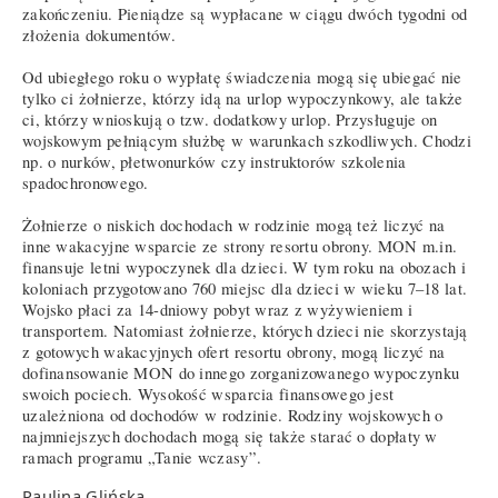
zakończeniu. Pieniądze są wypłacane w ciągu dwóch tygodni od
złożenia dokumentów.
Od ubiegłego roku o wypłatę świadczenia mogą się ubiegać nie
tylko ci żołnierze, którzy idą na urlop wypoczynkowy, ale także
ci, którzy wnioskują o tzw. dodatkowy urlop. Przysługuje on
wojskowym pełniącym służbę w warunkach szkodliwych. Chodzi
np. o nurków, płetwonurków czy instruktorów szkolenia
spadochronowego.
Żołnierze o niskich dochodach w rodzinie mogą też liczyć na
inne wakacyjne wsparcie ze strony resortu obrony. MON m.in.
finansuje letni wypoczynek dla dzieci. W tym roku na obozach i
koloniach przygotowano 760 miejsc dla dzieci w wieku 7–18 lat.
Wojsko płaci za 14-dniowy pobyt wraz z wyżywieniem i
transportem. Natomiast żołnierze, których dzieci nie skorzystają
z gotowych wakacyjnych ofert resortu obrony, mogą liczyć na
dofinansowanie MON do innego zorganizowanego wypoczynku
swoich pociech. Wysokość wsparcia finansowego jest
uzależniona od dochodów w rodzinie. Rodziny wojskowych o
najmniejszych dochodach mogą się także starać o dopłaty w
ramach programu „Tanie wczasy”.
Paulina Glińska