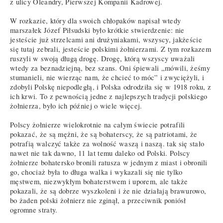
z ulicy Oleandry, Pierwszej Kompanii Kadrowej.
W rozkazie, który dla swoich chłopaków napisał wtedy
marszałek Józef Piłsudski było krótkie stwierdzenie: nie
jesteście już strzelcami ani drużyniakami, wszyscy, jakżeście
się tutaj zebrali, jesteście polskimi żołnierzami. Z tym rozkazem
ruszyli w swoją długą drogę. Drogę, którą wszyscy uważali
wtedy za beznadziejną, bez szans. Oni śpiewali „mówili, żeśmy
stumanieli, nie wierząc nam, że chcieć to móc” i zwyciężyli, i
zdobyli Polskę niepodległą, i Polska odrodziła się w 1918 roku, z
ich krwi. To z pewnością jedne z najlepszych tradycji polskiego
żołnierza, było ich później o wiele więcej.
Polscy żołnierze wielokrotnie na całym świecie potrafili
pokazać, że są mężni, że są bohaterscy, że są patriotami, że
potrafią walczyć także za wolność waszą i naszą. tak się stało
nawet nie tak dawno, 11 lat temu daleko od Polski. Polscy
żołnierze bohatersko bronili ratusza w jednym z miast i obronili
go, chociaż była to długa walka i wykazali się nie tylko
męstwem, niezwykłym bohaterstwem i uporem, ale także
pokazali, że są dobrze wyszkoleni i że nie działają brawurowo,
bo żaden polski żołnierz nie zginął, a przeciwnik poniósł
ogromne straty.