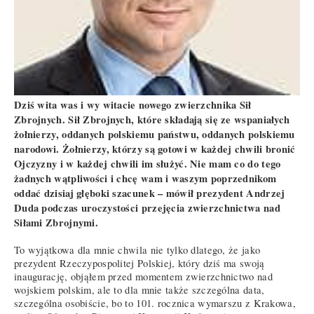
Dziś wita was i wy witacie nowego zwierzchnika Sił
Zbrojnych. Sił Zbrojnych, które składają się ze wspaniałych
żołnierzy, oddanych polskiemu państwu, oddanych polskiemu
narodowi. Żołnierzy, którzy są gotowi w każdej chwili bronić
Ojczyzny i w każdej chwili im służyć. Nie mam co do tego
żadnych wątpliwości i chcę wam i waszym poprzednikom
oddać dzisiaj głęboki szacunek – mówił prezydent Andrzej
Duda podczas uroczystości przejęcia zwierzchnictwa nad
Siłami Zbrojnymi.
To wyjątkowa dla mnie chwila nie tylko dlatego, że jako
prezydent Rzeczypospolitej Polskiej, który dziś ma swoją
inaugurację, objąłem przed momentem zwierzchnictwo nad
wojskiem polskim, ale to dla mnie także szczególna data,
szczególna osobiście, bo to 101. rocznica wymarszu z Krakowa,