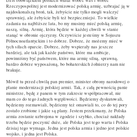
Dziś obowiązkiem polskich władz wobec was i wobec
Rzeczypospolitej jest modernizować polską armię, uzbrajać ją w
najdoskonalszą broń, tak, żebyście nie tylko mogli walczyć
sprawniej, ale żebyście byli też bezpieczniejsi. To wielkie
zadania na najbliższe lata, bo my musimy mieć polską armię,
naszą, silną. Armię, która będzie w każdej chwili w stanie
stanąć w obronie ojczyzny. Oczywiście jesteśmy w Sojuszu
Północnoatlantyckim i to dobrze. Dobrze, że możemy mieć w
tych siłach oparcie. Dobrze, żeby wspierały nas jeszcze
bardziej, ale tak jak każde państwo, które ma ambicje,
powinniśmy być państwem, które ma armię silną, sprawną,
bardzo dobrze wyposażoną, bo bohaterskich żołnierzy nam nie
brakuje.
Mówił tu przed chwilą pan premier, minister obrony narodowej o
planie modernizacji polskiej armii. Tak, z całą pewnością panie
ministrze, będę z panem w tym zakresie współpracował, nie
mam co do tego żadnych wątpliwości. Będziemy dyskutowali,
będziemy rozmawiali, będziemy też omawiali to, co do tej pory
zostało zrobione i jakie są plany. Jestem przekonany, że Polska
armia zostanie uzbrojona w zgodzie i szybko, chociaż nakłady
trzeba będzie poczynić duże, ale Polska jest tego warta i Polska
dzisiaj tego wymaga. Jedna jest polska armia i jedno jest polskie
wojsko, i jedna jest Polska.