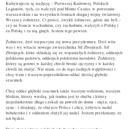
Kultywujecie tę tradycję – Pierwszej Kadrowej, Polskich
Legionów, tych, co walczyli pod Monte Casino, w powstaniu
warszawskim i na wszystkich frontach drugiej wojny światowej.
Wszyscy żołnierze, Ci prości, zwykli żołnierze, gdzie nie byli –
czy na froncie wschodnim, czy zachodnim, walczyli o Polskę i
za Polskę i za nią ginęli. Jestem tego pewien.
Żołnierze, dziś rozpoczyna się nowa prezydentura. Dziś wita
was i wy witacie nowego zwierzchnika Sił Zbrojnych. Sił
Zbrojnych, które składają się ze wspaniałych żołnierzy, oddanych
polskiemu państwu, oddanych polskiemu narodowi. Żołnierzy,
którzy są gotowi w każdej chwili bronić ojczyzny i w każdej
chwili im służyć. Nie mam, co do tego żadnych wątpliwości i
chcę wam i waszym poprzednikom oddać dzisiaj głęboki
szacunek.
Chcę oddać głęboki szacunek także waszym rodzinom, waszym
bliskim, którzy wiedzą, jak trudna jest to służba i którzy
niejednokrotnie długo czekali na powrót do domu - męża, ojca,
syna - i dziękuję, że służycie Polsce i chcę, żebyście nadal
bohatersko i z oddaniem służyli jej nadal. Jestem przekonany, że
tak będzie.