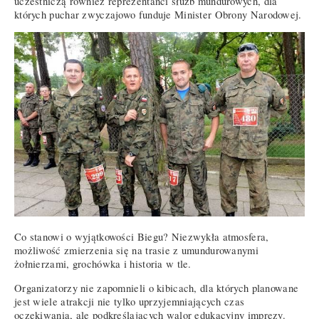
uczestniczą również reprezentanci służb mundurowych, dla
których puchar zwyczajowo funduje Minister Obrony Narodowej.
Co stanowi o wyjątkowości Biegu? Niezwykła atmosfera,
możliwość zmierzenia się na trasie z umundurowanymi
żołnierzami, grochówka i historia w tle.
Organizatorzy nie zapomnieli o kibicach, dla których planowane
jest wiele atrakcji nie tylko uprzyjemniających czas
oczekiwania, ale podkreślających walor edukacyjny imprezy.