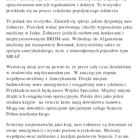
opracowaniem nowych regulaminów i doktryn. To wszystko
przekłada się na proces szkolenia pojedynczego żołnierza.
To jednak nie wszystko. Zmienił się sprzęt, jakim dysponują nasi
żołnierze. Przeskok widać porównując choćby wyposażenie jakie
mieliśmy w Iraku. Żołnierze jeździli osobowymi honkerami i
nieprzystosowanymi BRDM-ami. Wchodząc do Afganistanu
mieliśmy już transportery Rosomak, korzystaliśmy także ze
sprzętu amerykańskiego, m.in. z minoodpornych pojazdów typu
MRAP.
Wartością misji jest na pewno to, że przez cały czas działaliśmy
w środowisku międzynarodowym. W znaczącym stopniu
współpracowaliśmy z Amerykanami. Dzięki misjom
budowaliśmy nowe umiejętności i osiągaliśmy nowe zdolności.
Przykładem niech będą nasze Wojska Specjalne. Między innymi
dzięki ich osiągnięciom operacyjnym, Polska dziś jako jeden
siedmiu krajów na świecie które mają dowództwa ramowe.
Mogą one dowodzić operacjami specjalnymi całego Sojuszu
Północnoatlantyckiego.
Jesteśmy rozpoznawalni jako kraj, nasi żołnierze są doceniani za
swoje umiejętności i wysoki poziom wyszkolenia. Możemy
współpracować militarnie z każdym państwem Sojuszu. I to nie