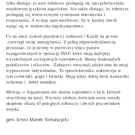
tylko dlatego, że nasi żołnierze posługują się specjalistycznym,
wojskowym językiem angielskim. Ale także dlatego, że żołnierze
posługują się nowoczesnymi systemami dowodzenia i
rozpoznania. A to daje nam możliwość, by w każdej chwili
wpiąć się w środowisko międzynarodowe.
Co na misji zyskali pojedynczy żołnierze? Każdy na pewno
rozwinął swoje umiejętności. Z pełną odpowiedzialnością
przyznaje, że jesteśmy w pierwszej trójce państw
zaangażowanych w operację ISAF, które mają najlepiej
wyszkolonych szeregowych zawodowych. Mamy doskonałych
podoficerów i oficerów. Żołnierze otrzymali adekwatne do misji
wyposażenie indywidualne. To optoelektronika, noktowizja w
tym celowniki, gogle i lornetki. Mają także dobrą broń, kamizelki
ochronne i dobre mundury.
Mówiąc o Afganistanie nie można zapomnieć o tych, których
straciliśmy na misji. Niestety zdobyte doświadczenia zostały
okupione ofiarą 43 poległych żołnierzy i dwóch pracowników
wojska.
gen. broni Marek Tomaszycki