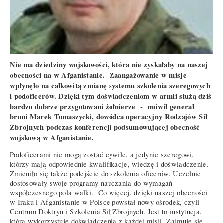
Nie ma dziedziny wojskowości, która nie zyskałaby na naszej
obecności na w Afganistanie. Zaangażowanie w misje
wpłynęło na całkowitą zmianę systemu szkolenia szeregowych
i podoficerów. Dzięki tym doświadczeniom w armii służą dziś
bardzo dobrze przygotowani żołnierze - mówił generał
broni Marek Tomaszycki, dowódca operacyjny Rodzajów Sił
Zbrojnych podczas konferencji podsumowującej obecność
wojskową w Afganistanie.
Podoficerami nie mogą zostać cywile, a jedynie szeregowi,
którzy mają odpowiednie kwalifikacje, wiedzę i doświadczenie.
Zmieniło się także podejście do szkolenia oficerów. Uczelnie
dostosowały swoje programy nauczania do wymagań
współczesnego pola walki. Co więcej, dzięki naszej obecności
w Iraku i Afganistanie w Polsce powstał nowy ośrodek, czyli
Centrum Doktryn i Szkolenia Sił Zbrojnych. Jest to instytucja,
która wykorzystuje doświadczenia z każdej misji. Zajmuje się