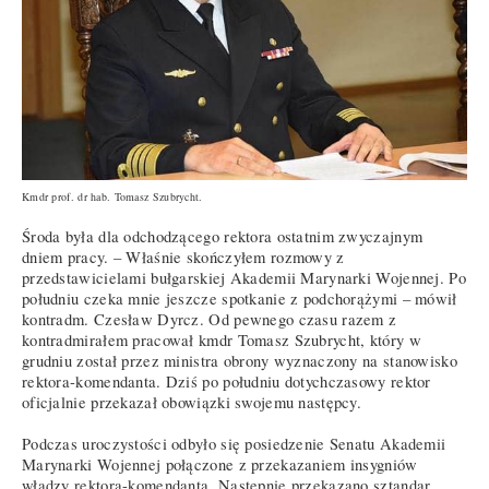
Kmdr prof. dr hab. Tomasz Szubrycht.
Środa była dla odchodzącego rektora ostatnim zwyczajnym
dniem pracy. – Właśnie skończyłem rozmowy z
przedstawicielami bułgarskiej Akademii Marynarki Wojennej. Po
południu czeka mnie jeszcze spotkanie z podchorążymi – mówił
kontradm. Czesław Dyrcz. Od pewnego czasu razem z
kontradmirałem pracował kmdr Tomasz Szubrycht, który w
grudniu został przez ministra obrony wyznaczony na stanowisko
rektora-komendanta. Dziś po południu dotychczasowy rektor
oficjalnie przekazał obowiązki swojemu następcy.
Podczas uroczystości odbyło się posiedzenie Senatu Akademii
Marynarki Wojennej połączone z przekazaniem insygniów
władzy rektora-komendanta. Następnie przekazano sztandar