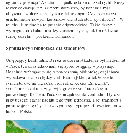
ogromny potencjał Akademii – podkreśla kmdr Szubrycht. Nowy
rektor deklaruje też, że zrobi wszystko, by uczelnia była
aktywna i widoczna na rynku edukacyjnym. Czy to oznacza
uruchomienie nowych kierunków dla studentów cywilnych? – W
tej chwili trudno na to pytanie odpowiedzieć. Takie decyzje
wymagają dokładnej analizy zarówno rynku, jak i możliwości
samej uczelni – podkreśla komandor.
Symulatory i biblioteka dla studentów
kontradm. Dyrcz
Ustępujący
rektorem Akademii był siedem lat.
– Przez ten czas udało nam się sporo osiągnąć – przyznaje.
Uczelnia wzbogaciła się o nowoczesną bibliotekę, częściowo
wybudowaną z pieniędzy Unii Europejskiej, a także wiele
symulatorów, na przykład broni strzeleckiej „Śnieżnik”,
symulator mostka nawigacyjnego czy symulator okrętu
podwodnego Kobben. Podczas urzędowania kontradm. Dyrcza
przy uczelni stanął kadłub tego typu jednostki, a jej transport z
portu wojennego był pierwszym tego typu przedsięwzięciem w
historii Polski.