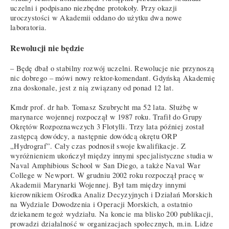
uczelni i podpisano niezbędne protokoły. Przy okazji
uroczystości w Akademii oddano do użytku dwa nowe
laboratoria.
Rewolucji nie będzie
– Będę dbał o stabilny rozwój uczelni. Rewolucje nie przynoszą
nic dobrego – mówi nowy rektor-komendant. Gdyńską Akademię
zna doskonale, jest z nią związany od ponad 12 lat.
Kmdr prof. dr hab. Tomasz Szubrycht ma 52 lata. Służbę w
marynarce wojennej rozpoczął w 1987 roku. Trafił do Grupy
Okrętów Rozpoznawczych 3 Flotylli. Trzy lata później został
zastępcą dowódcy, a następnie dowódcą okrętu ORP
„Hydrograf”. Cały czas podnosił swoje kwalifikacje. Z
wyróżnieniem ukończył między innymi specjalistyczne studia w
Naval Amphibious School w San Diego, a także Naval War
College w Newport. W grudniu 2002 roku rozpoczął pracę w
Akademii Marynarki Wojennej. Był tam między innymi
kierownikiem Ośrodka Analiz Decyzyjnych i Działań Morskich
na Wydziale Dowodzenia i Operacji Morskich, a ostatnio
dziekanem tegoż wydziału. Na koncie ma blisko 200 publikacji,
prowadzi działalność w organizacjach społecznych, m.in. Lidze