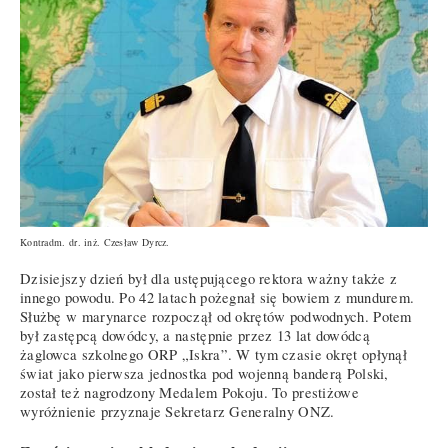
Kontradm. dr. inż. Czesław Dyrcz.
Dzisiejszy dzień był dla ustępującego rektora ważny także z
innego powodu. Po 42 latach pożegnał się bowiem z mundurem.
Służbę w marynarce rozpoczął od okrętów podwodnych. Potem
był zastępcą dowódcy, a następnie przez 13 lat dowódcą
żaglowca szkolnego ORP „Iskra”. W tym czasie okręt opłynął
świat jako pierwsza jednostka pod wojenną banderą Polski,
został też nagrodzony Medalem Pokoju. To prestiżowe
wyróżnienie przyznaje Sekretarz Generalny ONZ.