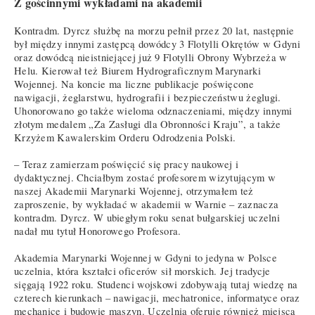
Z gościnnymi wykładami na akademii
Kontradm. Dyrcz służbę na morzu pełnił przez 20 lat, następnie
był między innymi zastępcą dowódcy 3 Flotylli Okrętów w Gdyni
oraz dowódcą nieistniejącej już 9 Flotylli Obrony Wybrzeża w
Helu. Kierował też Biurem Hydrograficznym Marynarki
Wojennej. Na koncie ma liczne publikacje poświęcone
nawigacji, żeglarstwu, hydrografii i bezpieczeństwu żeglugi.
Uhonorowano go także wieloma odznaczeniami, między innymi
złotym medalem „Za Zasługi dla Obronności Kraju”, a także
Krzyżem Kawalerskim Orderu Odrodzenia Polski.
– Teraz zamierzam poświęcić się pracy naukowej i
dydaktycznej. Chciałbym zostać profesorem wizytującym w
naszej Akademii Marynarki Wojennej, otrzymałem też
zaproszenie, by wykładać w akademii w Warnie – zaznacza
kontradm. Dyrcz. W ubiegłym roku senat bułgarskiej uczelni
nadał mu tytuł Honorowego Profesora.
Akademia Marynarki Wojennej w Gdyni to jedyna w Polsce
uczelnia, która kształci oficerów sił morskich. Jej tradycje
sięgają 1922 roku. Studenci wojskowi zdobywają tutaj wiedzę na
czterech kierunkach – nawigacji, mechatronice, informatyce oraz
mechanice i budowie maszyn. Uczelnia oferuje również miejsca