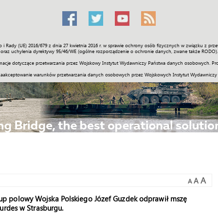
o i Rady (UE) 2016/679 z dnia 27 kwietnia 2016 r. w sprawie ochrony osób fizycznych w związku z 
Świat
Społeczność
Sport
Historia
Galerie
Wideo
ENGLI
oraz uchylenia dyrektywy 95/46/WE (ogólne rozporządzenie o ochronie danych, zwane także RODO).
acje dotyczące przetwarzania przez Wojskowy Instytut Wydawniczy Państwa danych osobowych. Pro
zaakceptowanie warunków przetwarzania danych osobowych przez Wojskowych Instytut Wydawniczy
A
A
A
up polowy Wojska Polskiego Józef Guzdek odprawił mszę
urdes w Strasburgu.