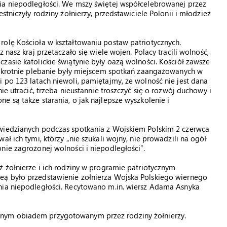
ia niepodległości. We mszy świętej współcelebrowanej przez
stniczyły rodziny żołnierzy, przedstawiciele Polonii i młodzież
rolę Kościoła w kształtowaniu postaw patriotycznych.
 nasz kraj przetaczało się wiele wojen. Polacy tracili wolność,
zasie katolickie świątynie były oazą wolności. Kościół zawsze
elokrotnie plebanie były miejscem spotkań zaangażowanych w
 po 123 latach niewoli, pamiętajmy, że wolność nie jest dana
ie utracić, trzeba nieustannie troszczyć się o rozwój duchowy i
 są także starania, o jak najlepsze wyszkolenie i
owiedzianych podczas spotkania z Wojskiem Polskim 2 czerwca
ł ich tymi, którzy „nie szukali wojny, nie prowadzili na ogół
nie zagrożonej wolności i niepodległości”.
ż żołnierze i ich rodziny w programie patriotycznym
eą było przedstawienie żołnierza Wojska Polskiego wiernego
nia niepodległości. Recytowano m.in. wiersz Adama Asnyka
nym obiadem przygotowanym przez rodziny żołnierzy.