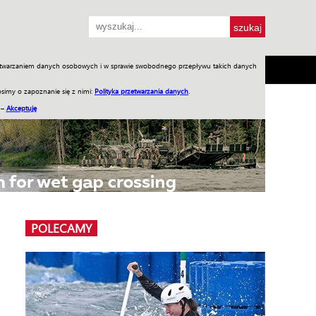
przetwarzaniem danych osobowych i w sprawie swobodnego przepływu takich danych
SH
SKLEP
Jednodniówki
Praca w WIW
simy o zapoznanie się z nimi:
Polityka przetwarzania danych
.
 –
Akceptuję
POLECAMY