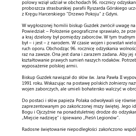
polowy wziął udział w obchodach 96. rocznicy odzyskan
proboszcza strasburskiej parafii Ryszarda Górskiego ucze
z Kręgu Harcerskiego "Drzewo Pokoju" z Gdyni.
W wygłoszonej homilii biskup Guzdek zwrócił uwagę na 
Powiedział: – Położenie geograficzne sprawiało, że przez
a kraj dzielony był pomiędzy zaborców. W tym trudnym c
był – i jest – z narodem. W czasie wojen i powstań wi
ruch oporu. Obchodząc 96. rocznicę odzyskania wolności
raz na zawsze. Ona jest dana i zarazem zadana. Aby jej n
kształtowanie prawych sumień naszych rodaków. Potrzebne
wyposażenie polskiej armii.
Biskup Guzdek nawiązał do słów św. Jana Pawła II wyp
1991 roku. Wskazując na postawę polskich żołnierzy nazwa
wojen zaborczych, ale umieli bohatersko walczyć w obro
Do postaci i słów papieża Polaka odwoływali się równie
zaprezentowanym po zakończonej mszy świętej. Jego id
Bogu i Ojczyźnie na ponadstuletniej drodze do odzyska
„Miejcie nadzieję” i śpiewano „Pieśń Legionów”.
Radosne świętowanie niepodległości zakończono wspól