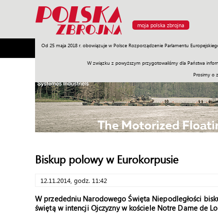
moja polska zbrojna
Od 25 maja 2018 r. obowiązuje w Polsce Rozporządzenie Parlamentu Europejskieg
Armia
Poligon
Sprzęt
Misje
Polityka
Prawo
W związku z powyższym przygotowaliśmy dla Państwa inform
Prosimy o 
Biskup polowy w Eurokorpusie
12.11.2014, godz. 11:42
W przededniu Narodowego Święta Niepodległości bisk
świętą w intencji Ojczyzny w kościele Notre Dame de Lo